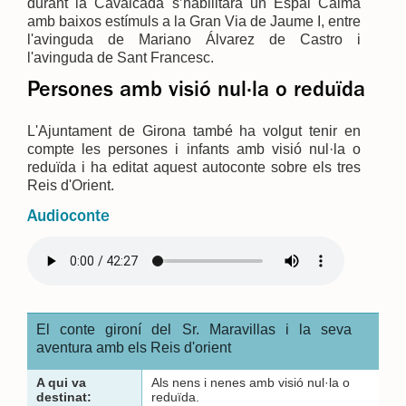
durant la Cavalcada s’habilitarà un Espai Calma
amb baixos estímuls a la Gran Via de Jaume I, entre
l'avinguda de Mariano Álvarez de Castro i
l'avinguda de Sant Francesc.
Persones amb visió nul·la o reduïda
L'Ajuntament de Girona també ha volgut tenir en
compte les persones i infants amb visió nul·la o
reduïda i ha editat aquest autoconte sobre els tres
Reis d'Orient.
Audioconte
El conte gironí del Sr. Maravillas i la seva
aventura amb els Reis d'orient
A qui va
Als nens i nenes amb visió nul·la o
destinat:
reduïda.