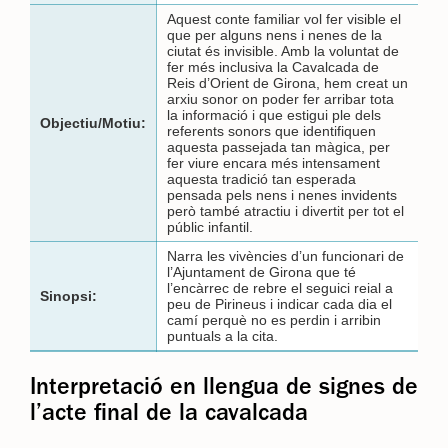
Aquest conte familiar vol fer visible el
que per alguns nens i nenes de la
ciutat és invisible. Amb la voluntat de
fer més inclusiva la Cavalcada de
Reis d’Orient de Girona, hem creat un
arxiu sonor on poder fer arribar tota
la informació i que estigui ple dels
Objectiu/Motiu:
referents sonors que identifiquen
aquesta passejada tan màgica, per
fer viure encara més intensament
aquesta tradició tan esperada
pensada pels nens i nenes invidents
però també atractiu i divertit per tot el
públic infantil.
Narra les vivències d’un funcionari de
l’Ajuntament de Girona que té
l’encàrrec de rebre el seguici reial a
Sinopsi:
peu de Pirineus i indicar cada dia el
camí perquè no es perdin i arribin
puntuals a la cita.
Interpretació en llengua de signes de
l’acte final de la cavalcada