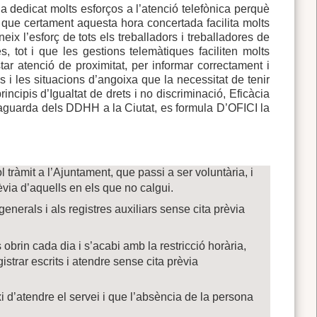
a dedicat molts esforços a l’atenció telefònica perquè
i que certament aquesta hora concertada facilita molts
neix l’esforç de tots els treballadors i treballadores de
, tot i que les gestions telemàtiques faciliten molts
ar atenció de proximitat, per informar correctament i
ps i les situacions d’angoixa que la necessitat de tenir
rincipis d’Igualtat de drets i no discriminació, Eficàcia
vaguarda dels DDHH a la Ciutat, es formula D’OFICI la
l tràmit a l’Ajuntament, que passi a ser voluntària, i
rèvia d’aquells en els que no calgui.
generals i als registres auxiliars sense cita prèvia
obrin cada dia i s’acabi amb la restricció horària,
istrar escrits i atendre sense cita prèvia
xi d’atendre el servei i que l’absència de la persona