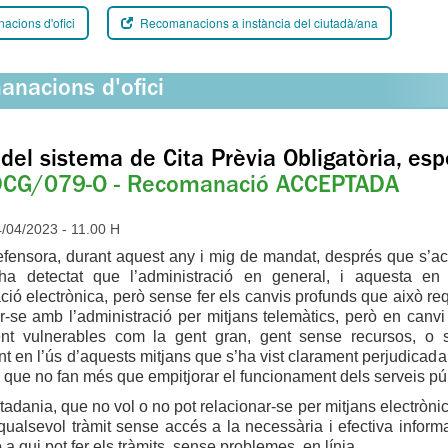
cions d'ofici
Recomanacions a instància del ciutadà/ana
nacions d'ofici
 del sistema de Cita Prèvia Obligatòria, espe
CG/079-O - Recomanació ACCEPTADA
04/2023 - 11.00 H
fensora, durant aquest any i mig de mandat, després que s’a
ha detectat que l’administració en general, i aquesta en p
ació electrònica, però sense fer els canvis profunds que això re
r-se amb l’administració per mitjans telemàtics, però en canvi 
nt vulnerables com la gent gran, gent sense recursos, o 
t en l’ús d’aquests mitjans que s’ha vist clarament perjudicada
s que no fan més que empitjorar el funcionament dels serveis pú
tadania, que no vol o no pot relacionar-se per mitjans electròn
qualsevol tràmit sense accés a la necessària i efectiva inform
a qui pot fer els tràmits, sense problemes, en línia
.