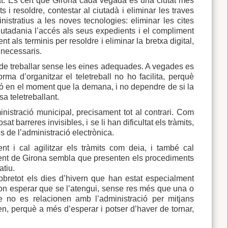
itat. Es cert que Girona cada vegada és una ciutat més
s i resoldre, contestar al ciutadà i eliminar les traves
stratius a les noves tecnologies: eliminar les cites
a ciutadania l’accés als seus expedients i el compliment
t als terminis per resoldre i eliminar la bretxa digital,
innecessaris.
a de treballar sense les eines adequades. A vegades es
ma d’organitzar el teletreball no ho facilita, perquè
ció en el moment que la demana, i no dependre de si la
a teletreballant.
ministració municipal, precisament tot al contrari. Com
t barreres invisibles, i se li han dificultat els tràmits,
s de l’administració electrònica.
nt i cal agilitzar els tràmits com deia, i també cal
ment de Girona sembla que presenten els procediments
ratiu.
obretot els dies d’hivern que han estat especialment
 on esperar que se l’atengui, sense res més que una o
e no es relacionen amb l’administració per mitjans
en, perquè a més d’esperar i potser d’haver de tornar,