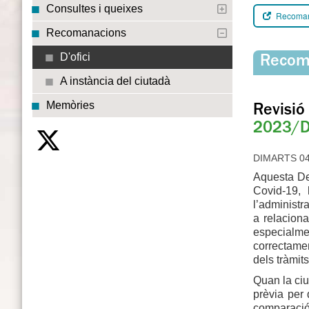
Consultes i queixes
Recomana
Recomanacions
D'ofici
Recoma
A instància del ciutadà
Memòries
Revisió
2023/D
DIMARTS 04/
Aquesta De
Covid-19, 
l’administr
a relaciona
especialme
correctamen
dels tràmit
Quan la ciu
prèvia per 
comparació 