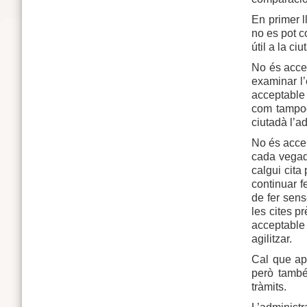
En primer ll
no es pot co
útil a la c
No és accep
examinar l’
acceptable 
com tampoc 
ciutadà l’ad
No és accep
cada vegada
calgui cita
continuar f
de fer sens
les cites p
acceptable 
agilitzar.
Cal que apo
però també
tràmits.