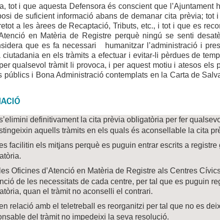
va, tot i que aquesta Defensora és conscient que l’Ajuntament h
posi de suficient informació abans de demanar cita prèvia; tot 
etot a les àrees de Recaptació, Tributs, etc., i tot i que es reco
’Atenció en Matèria de Registre perquè ningú se senti desatès
nsidera que es fa necessari humanitzar l’administració i prest
la ciutadania en els tràmits a efectuar i evitar-li pèrdues de tem
per qualsevol tràmit li provoca, i per aquest motiu i atesos els p
s públics i Bona Administració contemplats en la Carta de Sal
ACIÓ
’elimini definitivament la cita prèvia obligatòria per fer qualsevo
stingeixin aquells tràmits en els quals és aconsellable la cita p
s facilitin els mitjans perquè es puguin entrar escrits a registre 
atòria.
es Oficines d’Atenció en Matèria de Registre als Centres Cívics 
nció de les necessitats de cada centre, per tal que es puguin reg
atòria, quan el tràmit no aconselli el contrari.
n relació amb el teletreball es reorganitzi per tal que no es dei
nsable del tràmit no impedeixi la seva resolució.