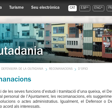
a
Turisme
Seu electrònica
CAT
ESP*
ENG*
FR
utadania
DEFENSORA DE LA CIUTADANIA
RECOMANACIONS
D'OFICI
anacions
ci de les seves funcions d’estudi i tramitació d’una queixa, el D
i al personal de l’Ajuntament, les recomanacions, els suggeriment
esolucions o actes administratius. Igualment, el Defensor o 
o acord als interessats.