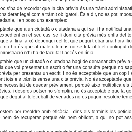
oc s’ha de recordar que la cita prèvia és una tràmit administratiu
nsiderar legal com a tràmit obligatori. És a dir, no es pot imposa
iutadania, i en poso uns exemples:
table que a un ciutadà o ciutadana a qui se li ha notificat una s
expedient en el seu cas, se li doni cita prèvia més enllà del te
que al final això depengui del fet que pugui trobar una hora lliu
no ho és que al mateix temps no se li faciliti el contingut de 
ministració n’hi ha de facilitar l’accés en línia.
table que un ciutadà o ciutadana hagi de demanar cita prèvia c
 que vol presentar un escrit o fer una consulta perquè no sap 
 prèvia per presentar un escrit, i no és acceptable que un cop l
ent tots els tràmits sense una cita prèvia. No és acceptable que 
e necessitat de quedar prèviament, perquè això multiplica els 
rèvies, i després potser no s’omplin, no és acceptable que la gen
que degut al teletreball de vegades no es puguin resoldre tem
stem per resoldre amb eficàcia i dins els terminis les peticion
 hem de recuperar perquè els hem oblidat, a qui no pot assumi