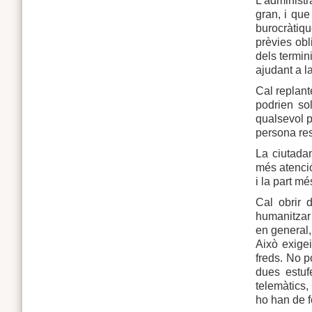
L’administr
gran, i que
burocràtiqu
prèvies obl
dels termini
ajudant a l
Cal replant
podrien sol
qualsevol p
persona res
La ciutadan
més atenció 
i la part m
Cal obrir d
humanitzar 
en general, 
Això exigei
freds. No p
dues estuf
telemàtics,
ho han de f