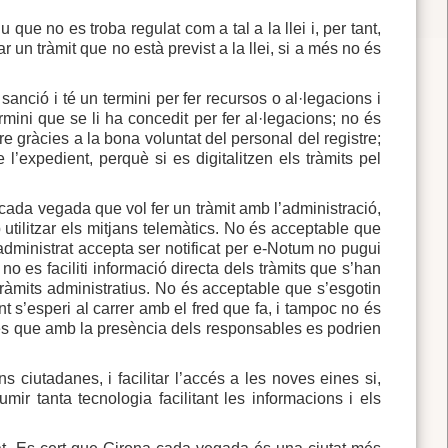
 que no es troba regulat com a tal a la llei i, per tant,
r un tràmit que no està previst a la llei, si a més no és
anció i té un termini per fer recursos o al·legacions i
rmini que se li ha concedit per fer al·legacions; no és
re gràcies a la bona voluntat del personal del registre;
l’expedient, perquè si es digitalitzen els tràmits pel
ada vegada que vol fer un tràmit amb l’administració,
utilitzar els mitjans telemàtics. No és acceptable que
’administrat accepta ser notificat per e-Notum no pugui
no es faciliti informació directa dels tràmits que s’han
tràmits administratius. No és acceptable que s’esgotin
t s’esperi al carrer amb el fred que fa, i tampoc no és
es que amb la presència dels responsables es podrien
s ciutadanes, i facilitar l’accés a les noves eines si,
r tanta tecnologia facilitant les informacions i els