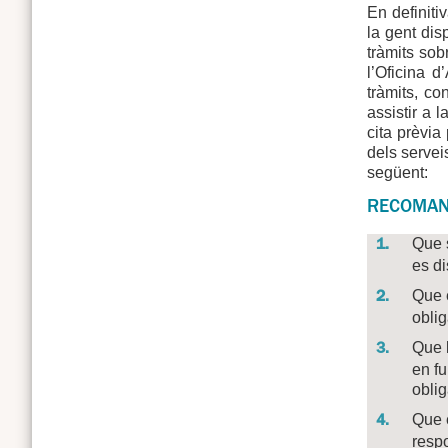
En definiti
la gent dis
tràmits sobr
l’Oficina d
tràmits, co
assistir a 
cita prèvia 
dels servei
següent:
RECOMAN
Que s
es di
Que e
oblig
Que l
en fu
oblig
Que e
respo