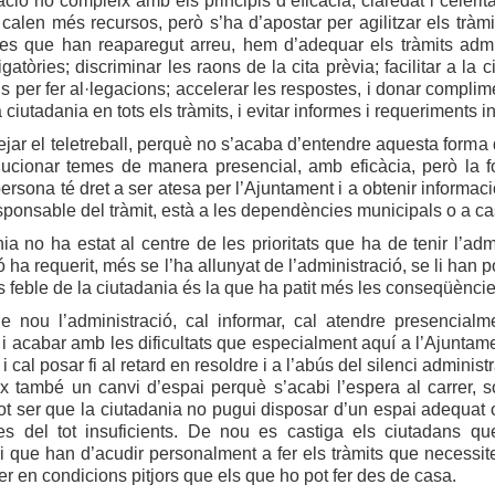
ació no compleix amb els principis d’eficàcia, claredat i celer
 calen més recursos, però s’ha d’apostar per agilitzar els tràmit
es que han reaparegut arreu, hem d’adequar els tràmits admini
igatòries; discriminar les raons de la cita prèvia; facilitar a l
s per fer al·legacions; accelerar les respostes, i donar complimen
a ciutadania en tots els tràmits, i evitar informes i requeriments 
ejar el teletreball, perquè no s’acaba d’entendre aquesta form
ucionar temes de manera presencial, amb eficàcia, però la for
ersona té dret a ser atesa per l’Ajuntament i a obtenir informa
ponsable del tràmit, està a les dependències municipals o a cas
ia no ha estat al centre de les prioritats que ha de tenir l’ad
ha requerit, més se l’ha allunyat de l’administració, se li han posa
és feble de la ciutadania és la que ha patit més les conseqüèncie
e nou l’administració, cal informar, cal atendre presencialme
i acabar amb les dificultats que especialment aquí a l’Ajunta
i cal posar fi al retard en resoldre i a l’abús del silenci administ
x també un canvi d’espai perquè s’acabi l’espera al carrer, s
ot ser que la ciutadania no pugui disposar d’un espai adequat
es del tot insuficients. De nou es castiga els ciutadans qu
 i que han d’acudir personalment a fer els tràmits que necessit
er en condicions pitjors que els que ho pot fer des de casa.