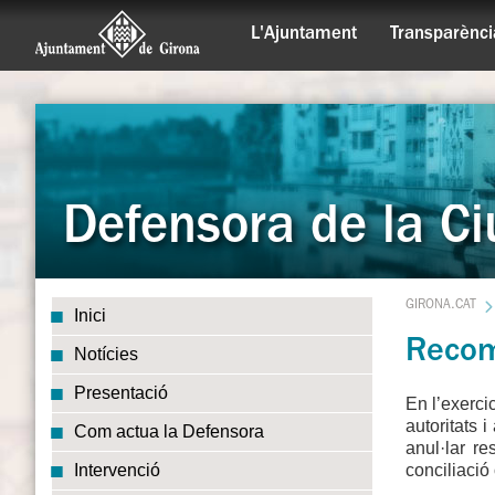
L'Ajuntament
Transparènci
Defensora de la Ci
GIRONA.CAT
Inici
Recom
Notícies
Presentació
En l’exerci
autoritats 
Com actua la Defensora
anul·lar r
conciliació 
Intervenció