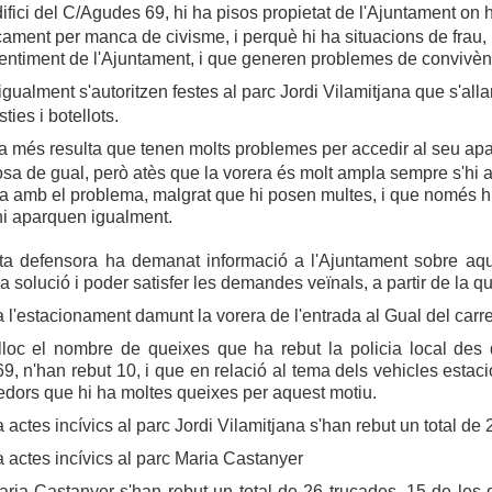
difici del C/Agudes 69, hi ha pisos propietat de l'Ajuntament on
ament per manca de civisme, i perquè hi ha situacions de frau,
entiment de l'Ajuntament, i que generen problemes de convivèn
gualment s'autoritzen festes al parc Jordi Vilamitjana que s'al
ties i botellots.
a més resulta que tenen molts problemes per accedir al seu apa
sa de gual, però atès que la vorera és molt ampla sempre s'hi 
 amb el problema, malgrat que hi posen multes, i que només hi 
hi aparquen igualment.
a defensora ha demanat informació a l'Ajuntament sobre aque
a solució i poder satisfer les demandes veïnals, a partir de la qu
a l'estacionament damunt la vorera de l'entrada al Gual del car
loc el nombre de queixes que ha rebut la policia local des de
, n'han rebut 10, i que en relació al tema dels vehicles estaci
dors que hi ha moltes queixes per aquest motiu.
a actes incívics al parc Jordi Vilamitjana s'han rebut un total de
a actes incívics al parc Maria Castanyer
ria Castanyer s'han rebut un total de 26 trucades, 15 de les q