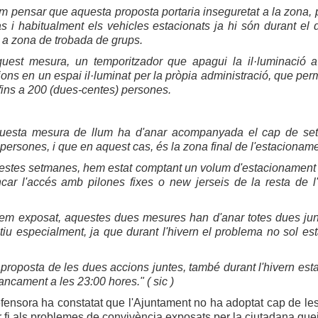
 pensar que aquesta proposta portaria inseguretat a la zona, p
 i habitualment els vehicles estacionats ja hi són durant el 
 a zona de trobada de grups.
quest mesura, un temporitzador que apagui la il·luminació a
ons en un espai il·luminat per la pròpia administració, que perme
fins a 200 (dues-centes) persones.
uesta mesura de llum ha d'anar acompanyada el cap de se
persones, i que en aquest cas, és la zona final de l'estacioname
stes setmanes, hem estat comptant un volum d'estacionament suf
car l'accés amb pilones fixes o new jerseis de la resta de 
m exposat, aquestes dues mesures han d'anar totes dues junte
iu especialment, ja que durant l'hivern el problema no sol es
a proposta de les dues accions juntes, també durant l'hivern est
tancament a les 23:00 hores." ( sic )
ensora ha constatat que l'Ajuntament no ha adoptat cap de les
r fi als problemes de convivència exposats per la ciutadana que