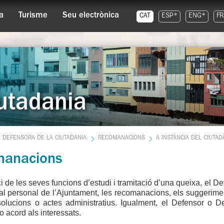
a
Turisme
Seu electrònica
CAT
ESP*
ENG*
FR
utadania
DEFENSORA DE LA CIUTADANIA
RECOMANACIONS
A INSTÀNCIA DEL CIUTAD
anacions
ci de les seves funcions d’estudi i tramitació d’una queixa, el D
i al personal de l’Ajuntament, les recomanacions, els suggeriment
esolucions o actes administratius. Igualment, el Defensor o 
o acord als interessats.