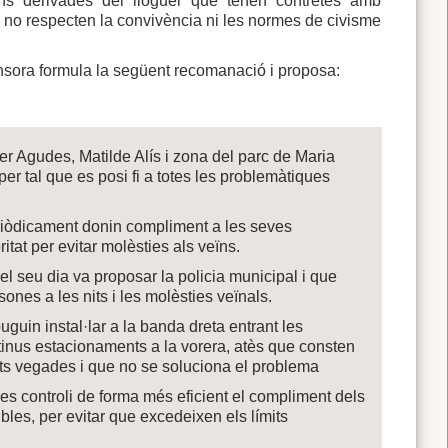
ns derivades del lloguer que tenen contretes amb
e no respecten la convivència ni les normes de civisme
fensora formula la següent recomanació i proposa:
er Agudes, Matilde Alís i zona del parc de Maria
er tal que es posi fi a totes les problemàtiques
 periòdicament donin compliment a les seves
tat per evitar molèsties als veïns.
l seu dia va proposar la policia municipal i que
ones a les nits i les molèsties veïnals.
uguin instal·lar a la banda dreta entrant les
tinus estacionaments a la vorera, atès que consten
olts vegades i que no se soluciona el problema
a es controli de forma més eficient el compliment dels
ibles, per evitar que excedeixen els límits