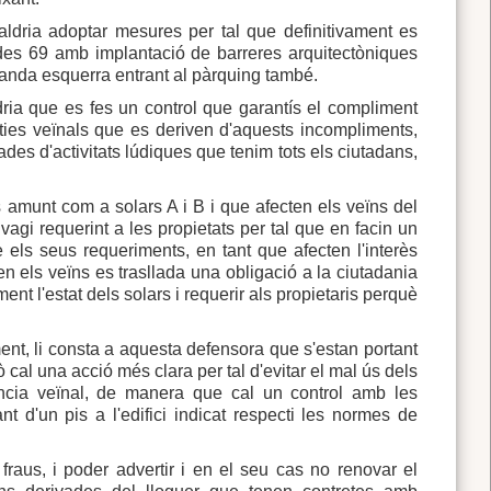
ldria adoptar mesures per tal que definitivament es
des 69 amb implantació de barreres arquitectòniques
 banda esquerra entrant al pàrquing també.
ldria que es fes un control que garantís el compliment
lèsties veïnals que es deriven d'aquests incompliments,
ades d'activitats lúdiques que tenim tots els ciutadans,
s amunt com a solars A i B i que afecten els veïns del
vagi requerint a les propietats per tal que en facin un
els seus requeriments, en tant que afecten l'interès
n els veïns es trasllada una obligació a la ciutadania
t l'estat dels solars i requerir als propietaris perquè
ment, li consta a aquesta defensora que s'estan portant
 cal una acció més clara per tal d'evitar el mal ús dels
ncia veïnal, de manera que cal un control amb les
 d'un pis a l'edifici indicat respecti les normes de
raus, i poder advertir i en el seu cas no renovar el