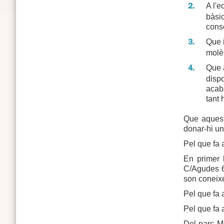
A l'e
bàsic
cons
Que i
molès
Que 
dispo
acaba
tant 
Que aquest
donar-hi un
Pel que fa 
En primer l
C/Agudes 69
son coneixe
Pel que fa 
Pel que fa 
Del parc Ma