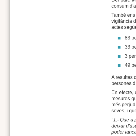
consum d'al
També ens i
vigilància 
actes segü
83 pe
33 pe
3 per
49 pe
A resultes 
persones du
En efecte, 
mesures que
més perjudi
seves, i qu
"1.- Que a 
deixar d'us
poder tancar