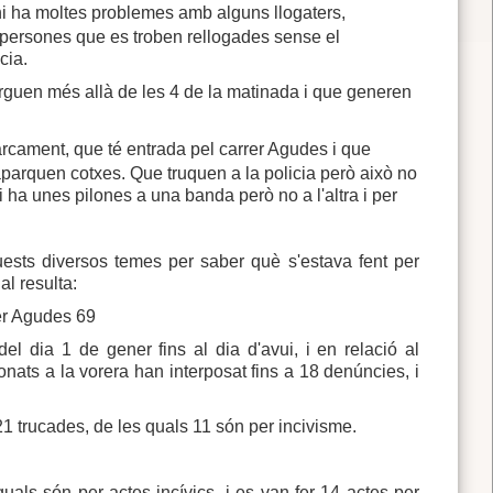
 hi ha moltes problemes amb alguns llogaters,
 persones que es troben rellogades sense el
cia.
larguen més allà de les 4 de la matinada i que generen
rcament, que té entrada pel carrer Agudes i que
aparquen cotxes. Que truquen a la policia però això no
ha unes pilones a una banda però no a l'altra i per
sts diversos temes per saber què s'estava fent per
al resulta:
rer Agudes 69
l dia 1 de gener fins al dia d'avui, i en relació al
onats a la vorera han interposat fins a 18 denúncies, i
 21 trucades, de les quals 11 són per incivisme.
uals són per actes incívics, i es van fer 14 actes per