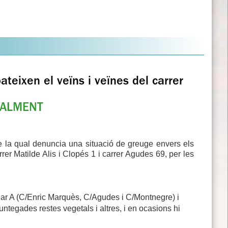
teixen el veïns i veïnes del carrer
IALMENT
 la qual denuncia una situació de greuge envers els
rer Matilde Alis i Clopés 1 i carrer Agudes 69, per les
solar A (C/Enric Marquès, C/Agudes i C/Montnegre) i
ntegades restes vegetals i altres, i en ocasions hi