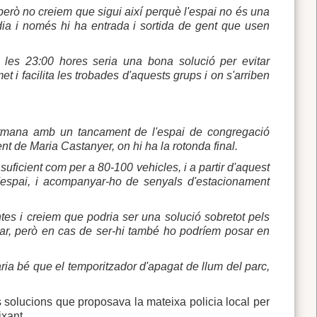
erò no creiem que sigui així perquè l'espai no és una
dia i només hi ha entrada i sortida de gent que usen
 les 23:00 hores seria una bona solució per evitar
t i facilita les trobades d'aquests grups i on s'arriben
tmana amb un tancament de l'espai de congregació
nt de Maria Castanyer, on hi ha la rotonda final.
icient com per a 80-100 vehicles, i a partir d'aquest
l'espai, i acompanyar-ho de senyals d'estacionament
s i creiem que podria ser una solució sobretot pels
tar, però en cas de ser-hi també ho podríem posar en
aria bé que el temporitzador d'apagat de llum del parc,
 solucions que proposava la mateixa policia local per
ixant.