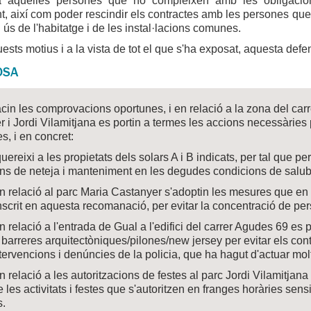
a aquelles persones que no compleixen amb les obligacio
t, així com poder rescindir els contractes amb les persones qu
l ús de l'habitatge i de les instal·lacions comunes.
uests motius i a la vista de tot el que s'ha exposat, aquesta de
OSA
cin les comprovacions oportunes, i en relació a la zona del carr
 i Jordi Vilamitjana es portin a termes les accions necessàries p
, i en concret:
quereixi a les propietats dels solars A i B indicats, per tal que
ns de neteja i manteniment en les degudes condicions de salubri
n relació al parc Maria Castanyer s'adoptin les mesures que en e
nscrit en aquesta recomanació, per evitar la concentració de pers
n relació a l'entrada de Gual a l'edifici del carrer Agudes 69 es p
barreres arquitectòniques/pilones/new jersey per evitar els con
tervencions i denúncies de la policia, que ha hagut d'actuar m
n relació a les autoritzacions de festes al parc Jordi Vilamitjan
e les activitats i festes que s'autoritzen en franges horàries sens
s.