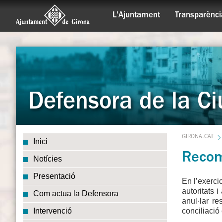
L'Ajuntament
Transparènci
Defensora de la Ci
GIRONA.CAT
Inici
Recom
Notícies
Presentació
En l’exerci
autoritats 
Com actua la Defensora
anul·lar r
conciliació 
Intervenció