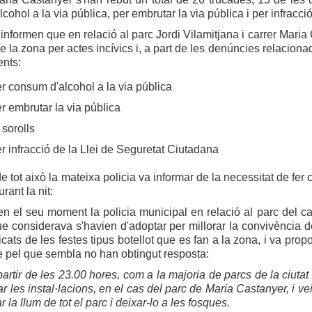
cohol a la via pública, per embrutar la via pública i per infracció
nformen que en relació al parc Jordi Vilamitjana i carrer Mar
de la zona per actes incívics i, a part de les denúncies relacion
ents:
r consum d'alcohol a la via pública
r embrutar la via pública
 sorolls
r infracció de la Llei de Seguretat Ciutadana
de tot això la mateixa policia va informar de la necessitat de fer
rant la nit:
en el seu moment la policia municipal en relació al parc del ca
 considerava s'havien d'adoptar per millorar la convivència de
cats de les festes tipus botellot que es fan a la zona, i va pr
e pel que sembla no han obtingut resposta:
partir de les 23.00 hores, com a la majoria de parcs de la ciut
ar les instal·lacions, en el cas del parc de Maria Castanyer, i v
 la llum de tot el parc i deixar-lo a les fosques.