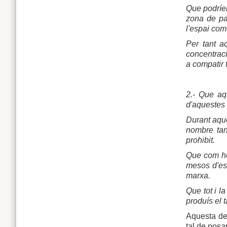
Que podríem
zona de pas
l'espai com
Per tant a
concentraci
a compatir 
2.- Que aq
d'aquestes 
Durant aque
nombre tan
prohibit.
Que com he
mesos d'est
marxa.
Que tot i l
produís el 
Aquesta def
tal de posa