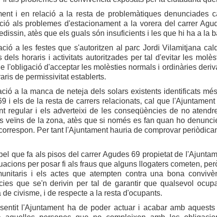
ent i en relació a la resta de problemàtiques denunciades ca
ció als problemes d'estacionament a la vorera del carrer Agu
dissin, atès que els guals són insuficients i les que hi ha a la
ció a les festes que s'autoritzen al parc Jordi Vilamitjana ca
s dels horaris i activitats autoritzades per tal d'evitar les mo
e l'obligació d'acceptar les molèsties normals i ordinàries deriv
aris de permissivitat establerts.
ció a la manca de neteja dels solars existents identificats mé
 i els de la resta de carrers relacionats, cal que l'Ajuntament 
 regular i els adverteixi de les conseqüències de no atendre 
ls veïns de la zona, atès que si només es fan quan ho denuncie
correspon. Per tant l'Ajuntament hauria de comprovar periòdicamen
 pel que fa als pisos del carrer Agudes 69 propietat de l'Ajunta
uacions per posar fi als fraus que alguns llogaters cometen, però
unitaris i els actes que atempten contra una bona convivè
es que se'n derivin per tal de garantir que qualsevol ocupant
 de civisme, i de respecte a la resta d'ocupants.
sentit l'Ajuntament ha de poder actuar i acabar amb aquests f