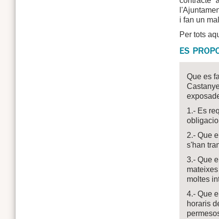
contracte 
l'Ajuntamen
i fan un ma
Per tots aq
ES PROP
Que es fa
Castanyer
exposades
1.- Es re
obligacio
2.- Que e
s'han tra
3.- Que e
mateixes 
moltes in
4.- Que e
horaris d
permeso