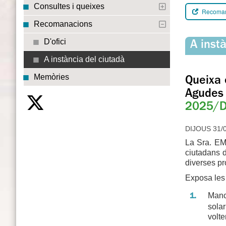
Consultes i queixes
Recomana
Recomanacions
D'ofici
A inst
A instància del ciutadà
Memòries
Queixa 
Agudes 
2025/D
DIJOUS 31/0
La Sra. EM
ciutadans d
diverses pr
Exposa les
Manca
solar
volte