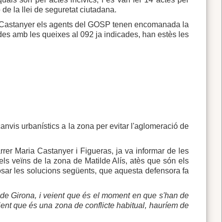
 de la llei de seguretat ciutadana.
ia Castanyer els agents del GOSP tenen encomanada la
ades amb les queixes al 092 ja indicades, han estès les
 canvis urbanístics a la zona per evitar l'aglomeració de
rrer Maria Castanyer i Figueras, ja va informar de les
ls veïns de la zona de Matilde Alís, atès que són els
oposar les solucions següents, que aquesta defensora fa
at de Girona, i veient que és el moment en que s'han de
eient que és una zona de conflicte habitual, hauríem de