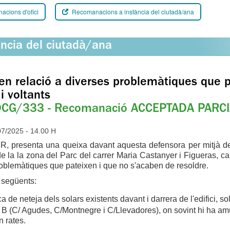
cions d'ofici
Recomanacions a instància del ciutadà/ana
ància del ciutadà/ana
en relació a diverses problemàtiques que pa
i voltants
CG/333 - Recomanació ACCEPTADA PARC
7/2025 - 14.00 H
R, presenta una queixa davant aquesta defensora per mitjà de
e la la zona del Parc del carrer Maria Castanyer i Figueras, car
oblemàtiques que pateixen i que no s'acaben de resoldre.
 següents:
 de neteja dels solars existents davant i darrera de l'edifici, 
 B (C/ Agudes, C/Montnegre i C/Llevadores), on sovint hi ha amu
n rates.