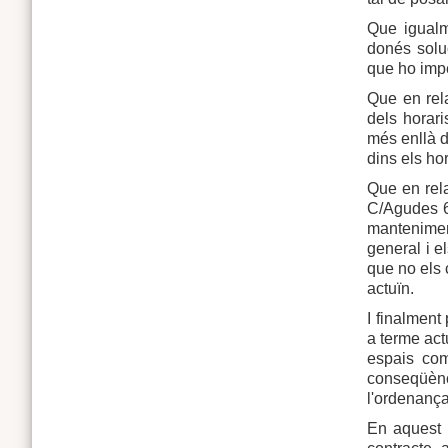
Que igualm
donés solu
que ho impe
Que en rela
dels horari
més enllà d
dins els hor
Que en rela
C/Agudes 69
manteniment
general i e
que no els 
actuïn.
I finalment
a terme act
espais com
conseqüènci
l'ordenança
En aquest 