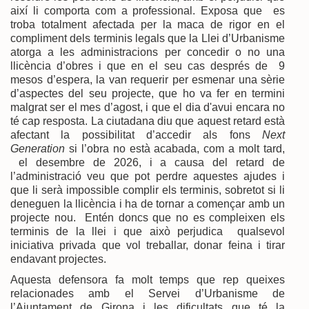
així li comporta com a professional. Exposa que es
troba totalment afectada per la maca de rigor en el
compliment dels terminis legals que la Llei d’Urbanisme
atorga a les administracions per concedir o no una
llicència d’obres i que en el seu cas després de 9
mesos d’espera, la van requerir per esmenar una sèrie
d’aspectes del seu projecte, que ho va fer en termini
malgrat ser el mes d’agost, i que el dia d'avui encara no
té cap resposta. La ciutadana diu que aquest retard està
afectant la possibilitat d’accedir als fons
Next
Generation
si l’obra no està acabada, com a molt tard,
el desembre de 2026, i a causa del retard de
l’administració veu que pot perdre aquestes ajudes i
que li serà impossible complir els terminis, sobretot si li
deneguen la llicència i ha de tornar a començar amb un
projecte nou. Entén doncs que no es compleixen els
terminis de la llei i que això perjudica qualsevol
iniciativa privada que vol treballar, donar feina i tirar
endavant projectes.
Aquesta defensora fa molt temps que rep queixes
relacionades amb el Servei d’Urbanisme de
l’Ajuntament de Girona i les dificultats que té la