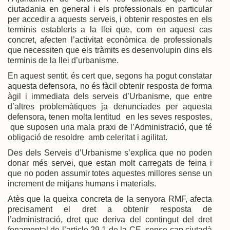
ciutadania en general i els professionals en particular
per accedir a aquests serveis, i obtenir respostes en els
terminis establerts a la llei que, com en aquest cas
concret, afecten l’activitat econòmica de professionals
que necessiten que els tràmits es desenvolupin dins els
terminis de la llei d’urbanisme.
En aquest sentit, és cert que, segons ha pogut constatar
aquesta defensora, no és fàcil obtenir resposta de forma
àgil i immediata dels serveis d’Urbanisme, que entre
d’altres problemàtiques ja denunciades per aquesta
defensora, tenen molta lentitud en les seves respostes,
que suposen una mala praxi de l’Administració, que té
obligació de resoldre amb celeritat i agilitat.
Des dels Serveis d’Urbanisme s’explica que no poden
donar més servei, que estan molt carregats de feina i
que no poden assumir totes aquestes millores sense un
increment de mitjans humans i materials.
Atès que la queixa concreta de la senyora RMF, afecta
precisament el dret a obtenir resposta de
l’administració, dret que deriva del contingut del dret
fonamental de l’article 29.1 de la CE, sense cap ciutadà