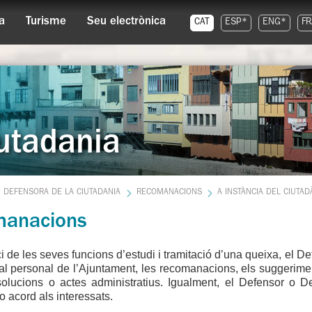
a
Turisme
Seu electrònica
CAT
ESP*
ENG*
FR
utadania
DEFENSORA DE LA CIUTADANIA
RECOMANACIONS
A INSTÀNCIA DEL CIUTAD
anacions
ci de les seves funcions d’estudi i tramitació d’una queixa, el D
i al personal de l’Ajuntament, les recomanacions, els suggeriment
esolucions o actes administratius. Igualment, el Defensor o 
o acord als interessats.