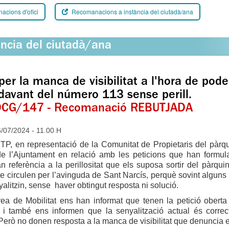
cions d'ofici
Recomanacions a instància del ciutadà/ana
ància del ciutadà/ana
per la manca de visibilitat a l'hora de poder
 davant del número 113 sense perill.
CG/147 - Recomanació REBUTJADA
07/2024 - 11.00 H
TP, en representació de la Comunitat de Propietaris del pàrqu
 de l’Ajuntament en relació amb les peticions que han formu
an referència a la perillositat que els suposa sortir del pàrqu
e circulen per l’avinguda de Sant Narcís, perquè sovint alguns 
alitzin, sense haver obtingut resposta ni solució.
rea de Mobilitat ens han informat que tenen la petició obert
es, i també ens informen que la senyalització actual és corre
Però no donen resposta a la manca de visibilitat que denuncia e