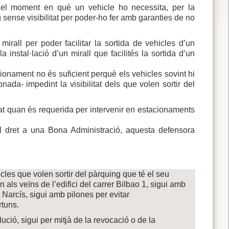
n el moment en què un vehicle ho necessita, per la
 sense visibilitat per poder-ho fer amb garanties de no
rall per poder facilitar la sortida de vehicles d’un
 instal·lació d’un mirall que facilités la sortida d’un
ionament no és suficient perquè els vehicles sovint hi
ada- impedint la visibilitat dels que volen sortir del
tat quan és requerida per intervenir en estacionaments
 el dret a una Bona Administració, aquesta defensora
icles que volen sortir del pàrquing que té el seu
als veïns de l’edifici del carrer Bilbao 1, sigui amb
t Narcís, sigui amb pilones per evitar
rtuns.
ució, sigui per mitjà de la revocació o de la