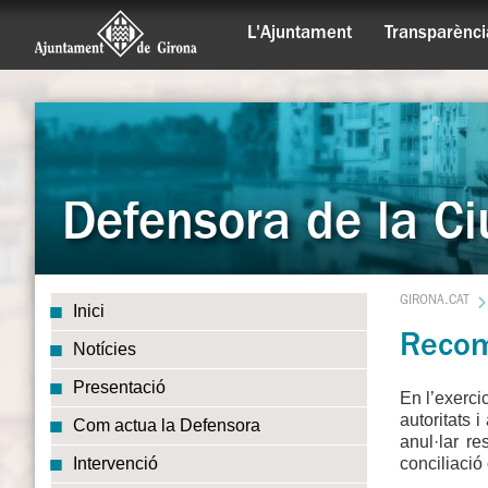
L'Ajuntament
Transparènci
Defensora de la Ci
GIRONA.CAT
Inici
Recom
Notícies
Presentació
En l’exerci
autoritats 
Com actua la Defensora
anul·lar r
conciliació 
Intervenció