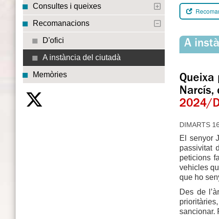
Consultes i queixes
Recomana
Recomanacions
D'ofici
A inst
A instància del ciutadà
Memòries
Queixa 
Narcís,
2024/D
DIMARTS 16/
El senyor J
passivitat
peticions f
vehicles qu
que ho seny
Des de l’à
prioritàri
sancionar. 