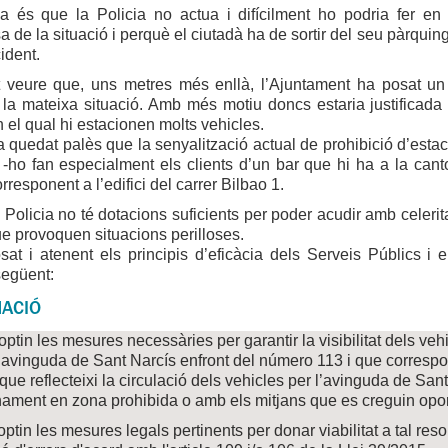
a és que la Policia no actua i difícilment ho podria fer e
 de la situació i perquè el ciutadà ha de sortir del seu pàrquing
cident.
veure que, uns metres més enllà, l’Ajuntament ha posat un mi
la mateixa situació. Amb més motiu doncs estaria justificada la
 el qual hi estacionen molts vehicles.
 quedat palès que la senyalització actual de prohibició d’estac
-ho fan especialment els clients d’un bar que hi ha a la canton
rresponent a l’edifici del carrer Bilbao 1.
 Policia no té dotacions suficients per poder acudir amb celeri
ue provoquen situacions perilloses.
sat i atenent els principis d’eficàcia dels Serveis Públics i
següent:
ACIÓ
ptin les mesures necessàries per garantir la visibilitat dels veh
’avinguda de Sant Narcís enfront del número 113 i que correspon 
 que reflecteixi la circulació dels vehicles per l’avinguda de San
nament en zona prohibida o amb els mitjans que es creguin opo
ptin les mesures legals pertinents per donar viabilitat a tal resol