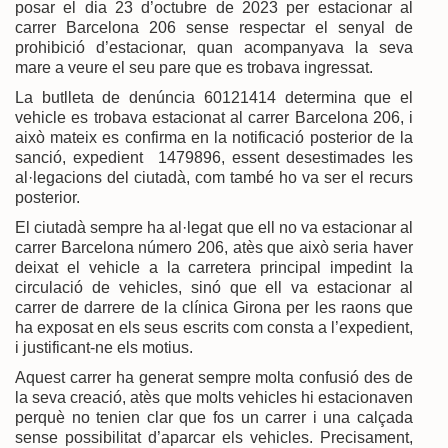
posar el dia 23 d’octubre de 2023 per estacionar al
carrer Barcelona 206 sense respectar el senyal de
prohibició d’estacionar, quan acompanyava la seva
mare a veure el seu pare que es trobava ingressat.
La butlleta de denúncia 60121414 determina que el
vehicle es trobava estacionat al carrer Barcelona 206, i
això mateix es confirma en la notificació posterior de la
sanció, expedient 1479896, essent desestimades les
al·legacions del ciutadà, com també ho va ser el recurs
posterior.
El ciutadà sempre ha al·legat que ell no va estacionar al
carrer Barcelona número 206, atès que això seria haver
deixat el vehicle a la carretera principal impedint la
circulació de vehicles, sinó que ell va estacionar al
carrer de darrere de la clínica Girona per les raons que
ha exposat en els seus escrits com consta a l’expedient,
i justificant-ne els motius.
Aquest carrer ha generat sempre molta confusió des de
la seva creació, atès que molts vehicles hi estacionaven
perquè no tenien clar que fos un carrer i una calçada
sense possibilitat d’aparcar els vehicles. Precisament,