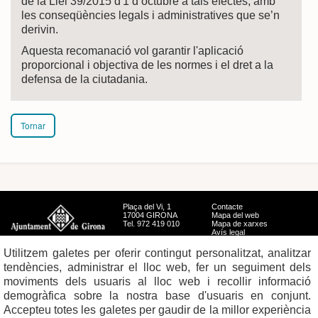
de la Llei 39/2015 d'1 d’octubre a tals efectes, amb
les conseqüències legals i administratives que se’n
derivin.
Aquesta recomanació vol garantir l'aplicació
proporcional i objectiva de les normes i el dret a la
defensa de la ciutadania.
Tornar
Plaça del Vi, 1
Contacte
17004 GIRONA
Mapa del web
Tel. 972 419 010
Mapa de xarxes
Avís legal
Utilitzem galetes per oferir contingut personalitzat, analitzar
tendències, administrar el lloc web, fer un seguiment dels
moviments dels usuaris al lloc web i recollir informació
demogràfica sobre la nostra base d'usuaris en conjunt.
Accepteu totes les galetes per gaudir de la millor experiència