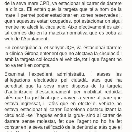
de la seva mare CPB, va estacionar al carrer de darrere
la clínica. Ell entén que la targeta que té a nom de la
mare li permet poder estacionar en zones reservades i,
quan aquestes estan ocupades, pot estacionar on sigui
mentre no afecti la circulació. Això efectivament és així,
tal com es diu en la mateixa normativa que es troba al
web de l’Ajuntament.
En conseqüència, el senyor JQP, va estacionar darrere
la clínica Girona entenent que no afectava la circulació i
amb la targeta col·locada al vehicle, tot i que l’agent no
ho va tenir en compte.
Examinat l’expedient administratiu, i ateses les
al·legacions efectuades pel ciutadà, atès que ha
acreditat que la seva mare disposa de la targeta
d’autorització d’estacionament per mobilitat reduïda;
atès que ha justificat que anaven a veure al pare que
estava ingressat, i atès que en efecte el vehicle no
estava estacionat al carrer Barcelona obstaculitzant la
circulació -se l’hagués endut la grua- sinó al carrer de
darrere sense molestar, fet que l’agent no ho ha fet
constar en la seva ratificació de la denúncia; atès que el