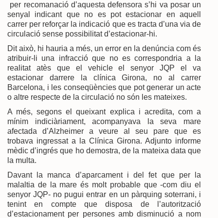
per recomanació d’aquesta defensora s’hi va posar un
senyal indicant que no es pot estacionar en aquell
carrer per reforçar la indicació que es tracta d’una via de
circulació sense possibilitat d’estacionar-hi.
Dit això, hi hauria a més, un error en la denúncia com és
atribuir-li una infracció que no es correspondria a la
realitat atès que el vehicle el senyor JQP el va
estacionar darrere la clínica Girona, no al carrer
Barcelona, i les conseqüències que pot generar un acte
o altre respecte de la circulació no són les mateixes.
A més, segons el queixant explica i acredita, com a
mínim indiciàriament, acompanyava la seva mare
afectada d’Alzheimer a veure al seu pare que es
trobava ingressat a la Clínica Girona. Adjunto informe
mèdic d’ingrés que ho demostra, de la mateixa data que
la multa.
Davant la manca d’aparcament i del fet que per la
malaltia de la mare és molt probable que -com diu el
senyor JQP- no pugui entrar en un pàrquing soterrani, i
tenint en compte que disposa de l’autorització
d’estacionament per persones amb disminució a nom