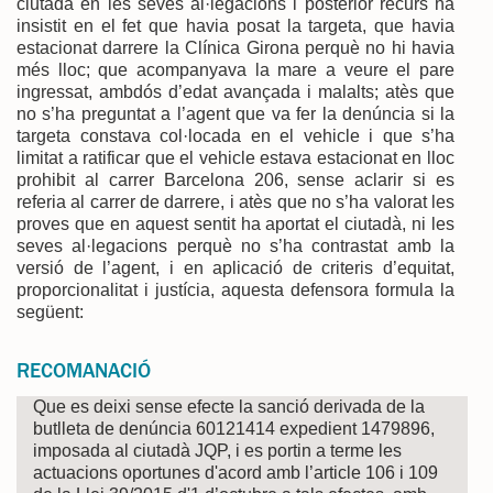
ciutadà en les seves al·legacions i posterior recurs ha
insistit en el fet que havia posat la targeta, que havia
estacionat darrere la Clínica Girona perquè no hi havia
més lloc; que acompanyava la mare a veure el pare
ingressat, ambdós d’edat avançada i malalts; atès que
no s’ha preguntat a l’agent que va fer la denúncia si la
targeta constava col·locada en el vehicle i que s’ha
limitat a ratificar que el vehicle estava estacionat en lloc
prohibit al carrer Barcelona 206, sense aclarir si es
referia al carrer de darrere, i atès que no s’ha valorat les
proves que en aquest sentit ha aportat el ciutadà, ni les
seves al·legacions perquè no s’ha contrastat amb la
versió de l’agent, i en aplicació de criteris d’equitat,
proporcionalitat i justícia, aquesta defensora formula la
següent:
RECOMANACIÓ
Que es deixi sense efecte la sanció derivada de la
butlleta de denúncia 60121414 expedient 1479896,
imposada al ciutadà JQP, i es portin a terme les
actuacions oportunes d'acord amb l’article 106 i 109