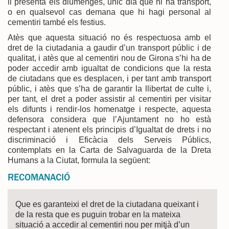
li presenta els diumenges, únic dia que hi ha transport,
o en qualsevol cas demana que hi hagi personal al
cementiri també els festius.
Atès que aquesta situació no és respectuosa amb el
dret de la ciutadania a gaudir d’un transport públic i de
qualitat, i atès que al cementiri nou de Girona s’hi ha de
poder accedir amb igualtat de condicions que la resta
de ciutadans que es desplacen, i per tant amb transport
públic, i atès que s’ha de garantir la llibertat de culte i,
per tant, el dret a poder assistir al cementiri per visitar
els difunts i rendir-los homenatge i respecte, aquesta
defensora considera que l’Ajuntament no ho està
respectant i atenent els principis d’Igualtat de drets i no
discriminació i Eficàcia dels Serveis Públics,
contemplats en la Carta de Salvaguarda de la Dreta
Humans a la Ciutat, formula la següent:
RECOMANACIÓ
Que es garanteixi el dret de la ciutadana queixant i
de la resta que es puguin trobar en la mateixa
situació a accedir al cementiri nou per mitjà d’un