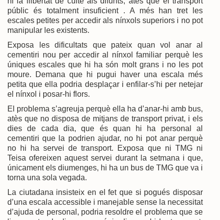
hi la llibertat de culte als difunts, atès que el transport
públic és totalment insuficient . A més han tret les
escales petites per accedir als nínxols superiors i no pot
manipular les existents.
Exposa les dificultats que pateix quan vol anar al
cementiri nou per accedir al nínxol familiar perquè les
úniques escales que hi ha són molt grans i no les pot
moure. Demana que hi pugui haver una escala més
petita que ella podria desplaçar i enfilar-s’hi per netejar
el nínxol i posar-hi flors.
El problema s’agreuja perquè ella ha d’anar-hi amb bus,
atès que no disposa de mitjans de transport privat, i els
dies de cada dia, que és quan hi ha personal al
cementiri que la podrien ajudar, no hi pot anar perquè
no hi ha servei de transport. Exposa que ni TMG ni
Teisa ofereixen aquest servei durant la setmana i que,
únicament els diumenges, hi ha un bus de TMG que va i
torna una sola vegada.
La ciutadana insisteix en el fet que si pogués disposar
d’una escala accessible i manejable sense la necessitat
d’ajuda de personal, podria resoldre el problema que se