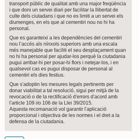
transport públic de qualitat amb una major freqüència
i que doni un servei diari per facilitar la llibertat de
culte dels ciutadans i que no es limiti a un servei els
diumenges, en els que al cementiri nou no hi ha
personal.
Que es garanteixi a les dependències del cementiri
nou l’accés als nínxols superiors amb una escala
més manejable que faciliti el seu desplaçament quan
no hi ha personal per ajudar-los perquè la ciutadania
pugui arribar-hi per posar-hi flors i netejar-los, i en
qualsevol cas es pugui disposar de personal al
cementiri els dies festius.
Que s'adoptin les mesures legals pertinents per
donar viabilitat a tal resolució, sigui per mitjà de la
revocació o de la rectificació d'errors d'acord amb
l'article 109 i/o 106 de la Llei 39/2015.
Aquesta recomanació vol garantir l'aplicació
proporcional i objectiva de les normes i el dret a la
defensa de la ciutadania.