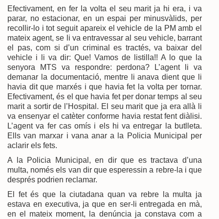
Efectivament, en fer la volta el seu marit ja hi era, i va
parar, no estacionar, en un espai per minusvàlids, per
recollir-lo i tot seguit apareix el vehicle de la PM amb el
mateix agent, se li va entravessar al seu vehicle, barrant
el pas, com si d’un criminal es tractés, va baixar del
vehicle i li va dir: Que! Vamos de listilla!! A lo que la
senyora MTS va respondre: perdona? L’agent li va
demanar la documentació, mentre li anava dient que li
havia dit que marxés i que havia fet la volta per tornar.
Efectivament, és el que havia fet per donar temps al seu
marit a sortir de l’Hospital. El seu marit que ja era allà li
va ensenyar el catèter conforme havia restat fent diàlisi.
L’agent va fer cas omís i els hi va entregar la butlleta.
Ells van marxar i vana anar a la Policia Municipal per
aclarir els fets.
A la Policia Municipal, en dir que es tractava d’una
multa, només els van dir que esperessin a rebre-la i que
després podrien reclamar.
El fet és que la ciutadana quan va rebre la multa ja
estava en executiva, ja que en ser-li entregada en mà,
en el mateix moment, la denúncia ja constava com a