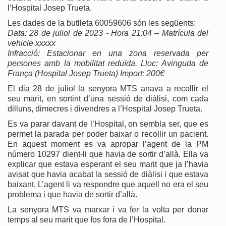
l’Hospital Josep Trueta.
Les dades de la butlleta 60059606 són les següents:
Data: 28 de juliol de 2023 - Hora 21:04 – Matrícula del
vehicle xxxxx
Infracció: Estacionar en una zona reservada per
persones amb la mobilitat reduïda. Lloc: Avinguda de
França (Hospital Josep Trueta) Import: 200€
El dia 28 de juliol la senyora MTS anava a recollir el
seu marit, en sortint d’una sessió de diàlisi, com cada
dilluns, dimecres i divendres a l’Hospital Josep Trueta.
Es va parar davant de l’Hospital, on sembla ser, que es
permet la parada per poder baixar o recollir un pacient.
En aquest moment es va apropar l’agent de la PM
número 10297 dient-li que havia de sortir d’allà. Ella va
explicar que estava esperant el seu marit que ja l’havia
avisat que havia acabat la sessió de diàlisi i que estava
baixant. L’agent li va respondre que aquell no era el seu
problema i que havia de sortir d’allà.
La senyora MTS va marxar i va fer la volta per donar
temps al seu marit que fos fora de l’Hospital.