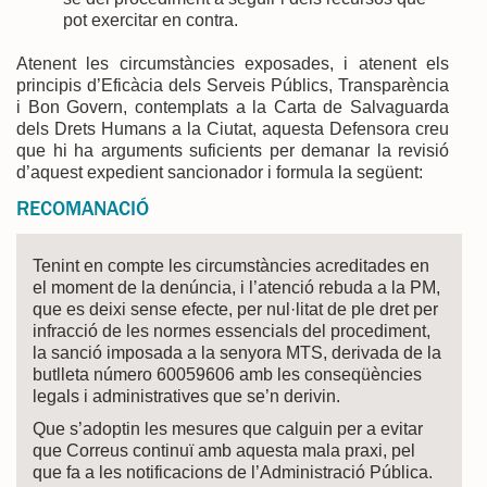
pot exercitar en contra.
Atenent les circumstàncies exposades, i atenent els
principis d’Eficàcia dels Serveis Públics, Transparència
i Bon Govern, contemplats a la Carta de Salvaguarda
dels Drets Humans a la Ciutat, aquesta Defensora creu
que hi ha arguments suficients per demanar la revisió
d’aquest expedient sancionador i formula la següent:
RECOMANACIÓ
Tenint en compte les circumstàncies acreditades en
el moment de la denúncia, i l’atenció rebuda a la PM,
que es deixi sense efecte, per nul·litat de ple dret per
infracció de les normes essencials del procediment,
la sanció imposada a la senyora MTS, derivada de la
butlleta número 60059606 amb les conseqüències
legals i administratives que se’n derivin.
Que s’adoptin les mesures que calguin per a evitar
que Correus continuï amb aquesta mala praxi, pel
que fa a les notificacions de l’Administració Pública.