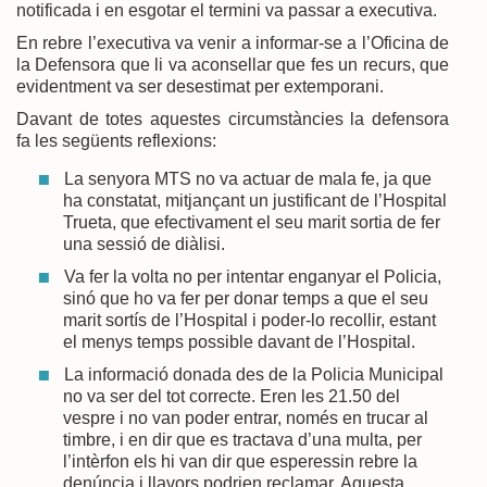
notificada i en esgotar el termini va passar a executiva.
En rebre l’executiva va venir a informar-se a l’Oficina de
la Defensora que li va aconsellar que fes un recurs, que
evidentment va ser desestimat per extemporani.
Davant de totes aquestes circumstàncies la defensora
fa les següents reflexions:
La senyora MTS no va actuar de mala fe, ja que
ha constatat, mitjançant un justificant de l’Hospital
Trueta, que efectivament el seu marit sortia de fer
una sessió de diàlisi.
Va fer la volta no per intentar enganyar el Policia,
sinó que ho va fer per donar temps a que el seu
marit sortís de l’Hospital i poder-lo recollir, estant
el menys temps possible davant de l’Hospital.
La informació donada des de la Policia Municipal
no va ser del tot correcte. Eren les 21.50 del
vespre i no van poder entrar, només en trucar al
timbre, i en dir que es tractava d’una multa, per
l’intèrfon els hi van dir que esperessin rebre la
denúncia i llavors podrien reclamar. Aquesta