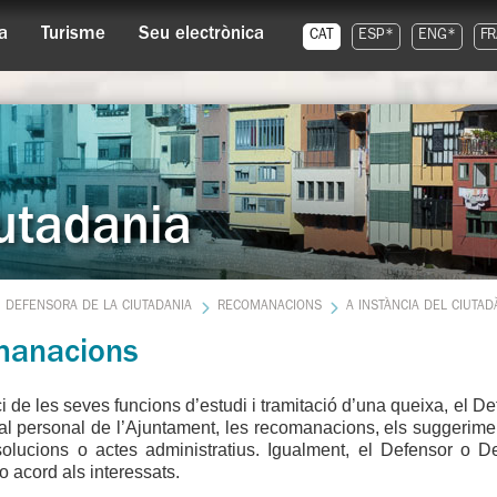
a
Turisme
Seu electrònica
CAT
ESP*
ENG*
FR
utadania
DEFENSORA DE LA CIUTADANIA
RECOMANACIONS
A INSTÀNCIA DEL CIUTAD
anacions
ci de les seves funcions d’estudi i tramitació d’una queixa, el D
i al personal de l’Ajuntament, les recomanacions, els suggeriment
esolucions o actes administratius. Igualment, el Defensor o 
o acord als interessats.