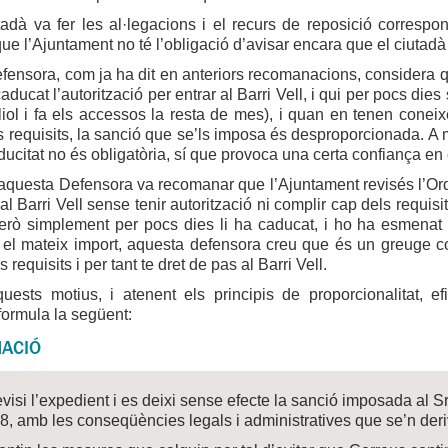
adà va fer les al·legacions i el recurs de reposició correspo
 que l’Ajuntament no té l’obligació d’avisar encara que el ciuta
ensora, com ja ha dit en anteriors recomanacions, considera q
caducat l’autorització per entrar al Barri Vell, i qui per pocs di
liol i fa els accessos la resta de mes), i quan en tenen conei
s requisits, la sanció que se’ls imposa és desproporcionada. A mé
ucitat no és obligatòria, sí que provoca una certa confiança en 
aquesta Defensora va recomanar que l’Ajuntament revisés l’Ord
al Barri Vell sense tenir autorització ni complir cap dels requisi
 però simplement per pocs dies li ha caducat, i ho ha esmena
el mateix import, aquesta defensora creu que és un greuge com
 requisits i per tant te dret de pas al Barri Vell.
quests motius, i atenent els principis de proporcionalitat, 
ormula la següent:
ACIÓ
visi l’expedient i es deixi sense efecte la sanció imposada al 
 amb les conseqüències legals i administratives que se’n deri