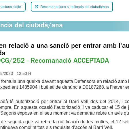
cions d'ofici
Recomanacions a instància del ciutadà/ana
ància del ciutadà/ana
en relació a una sanció per entrar amb l'auto
da
CG/252 - Recomanació ACCEPTADA
5/2023 - 12.50 H
 formula una queixa davant aquesta Defensora en relació amb la
 expedient 1435904 i butlletí de denúncia D0187268, a l’haver entr
.
adà té autorització per entrar al Barri Vell des del 2014, i c
mpre. En aquesta ocasió l’autorització li va caducar el 15 de j
 Segons exposa en el seu moment va demanar rebre un avís quan 
 de seguida que va rebre la notificació de les multes, el 12 
ntinuava complint tots els requisits d’accés al Barri Vell.