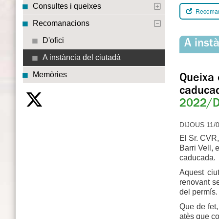
Consultes i queixes
Recomana
Recomanacions
D'ofici
A inst
A instància del ciutadà
Memòries
Queixa 
caduca
2022/D
DIJOUS 11/0
El Sr. CVR,
Barri Vell,
caducada
Aquest ciut
renovant se
del permís.
Que de fet,
atès que co