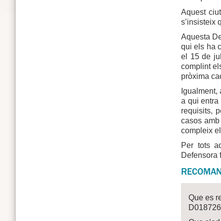
Aquest ciut
s’insisteix
Aquesta Def
qui els ha 
el 15 de ju
complint el
pròxima cad
Igualment, 
a qui entra 
requisits,
casos amb 
compleix els
Per tots a
Defensora f
RECOMAN
Que es re
D0187268,