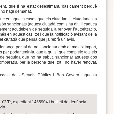
nent, que li ha estat desestimant, bàsicament perquè
dà ho hagi demanat.
ue en aquells casos que els ciutadans i ciutadanes, a
es són sancionats (aquest ciutadà com s’ha dit, li caduca
xement acudeixen de seguida a renovar l’autorització,
s en aquest cas, tot i que la notificació avisant de la
el ciutadà que pensa que ja rebrà un avís.
enança per tal de no sancionar amb el mateix import,
ts per poder tenir-la, que a qui sí que compleix tots els
t de seguida que no ha sabut, sancionar aquests dos
paratiu, per la persona que, tot i no haver renovat,
eficàcia dels Serveis Públics i Bon Govern, aquesta
Sr. CVR, expedient 1435904 i butlletí de denúncia
vin.