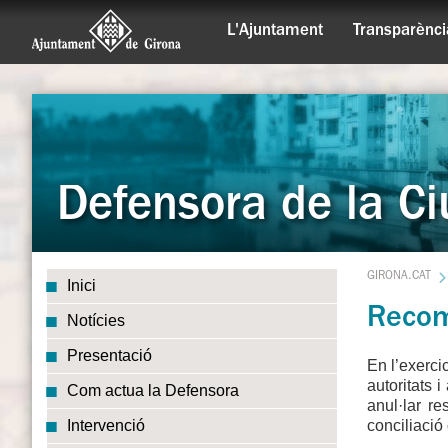
L'Ajuntament
Transparènci
Defensora de la Ci
GIRONA.CAT
Inici
Recom
Notícies
Presentació
En l’exerci
autoritats 
Com actua la Defensora
anul·lar r
conciliació 
Intervenció