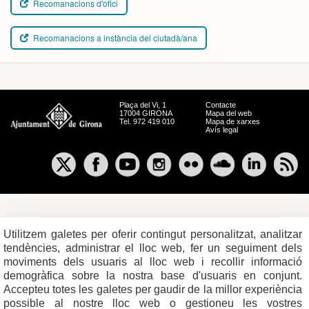
Recomanacions d'ofici
Recomanacions a instància del ciutadà/ana
Plaça del Vi, 1
Contacte
17004 GIRONA
Mapa del web
Tel. 972 419 010
Mapa de xarxes
Avís legal
Utilitzem galetes per oferir contingut personalitzat, analitzar
tendències, administrar el lloc web, fer un seguiment dels
moviments dels usuaris al lloc web i recollir informació
demogràfica sobre la nostra base d'usuaris en conjunt.
Accepteu totes les galetes per gaudir de la millor experiència
possible al nostre lloc web o gestioneu les vostres