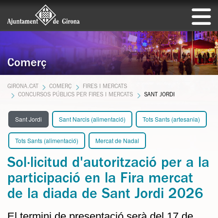
Comerç
GIRONA.CAT
COMERÇ
FIRES I MERCATS
CONCURSOS PÚBLICS PER FIRES I MERCATS
SANT JORDI
Sant Jordi
Sant Narcis (alimentació)
Tots Sants (artesania)
Tots Sants (alimentació)
Mercat de Nadal
Sol·licitud d'autorització per a la
participació en la Fira mercat
de la diada de Sant Jordi 2026
El termini de presentació serà del 17 de