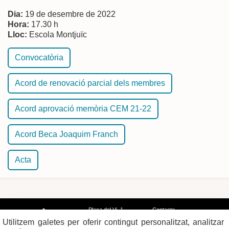
Dia:
19 de desembre de 2022
Hora:
17.30 h
Lloc:
Escola Montjuïc
Convocatòria
Acord de renovació parcial dels membres
Acord aprovació memòria CEM 21-22
Acord Beca Joaquim Franch
Acta
Plaça del Vi, 1
Contacte
17004 GIRONA
Mapa del web
Utilitzem galetes per oferir contingut personalitzat, analitzar
Tel. 972 419 010
Mapa de xarxes
Avís legal