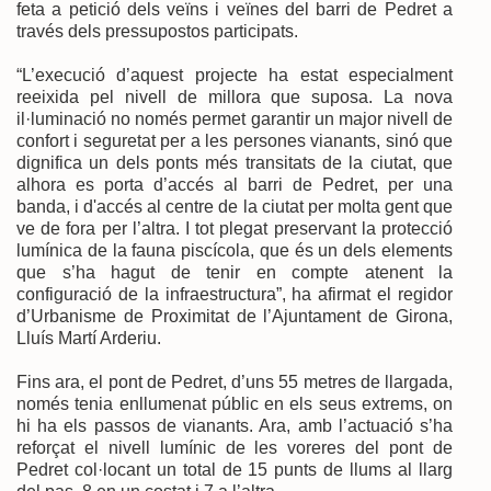
feta a petició dels veïns i veïnes del barri de Pedret a
través dels pressupostos participats.
“L’execució d’aquest projecte ha estat especialment
reeixida pel nivell de millora que suposa. La nova
il·luminació no només permet garantir un major nivell de
confort i seguretat per a les persones vianants, sinó que
dignifica un dels ponts més transitats de la ciutat, que
alhora es porta d’accés al barri de Pedret, per una
banda, i d'accés al centre de la ciutat per molta gent que
ve de fora per l’altra. I tot plegat preservant la protecció
lumínica de la fauna piscícola, que és un dels elements
que s’ha hagut de tenir en compte atenent la
configuració de la infraestructura”, ha afirmat el regidor
d’Urbanisme de Proximitat de l’Ajuntament de Girona,
Lluís Martí Arderiu.
Fins ara, el pont de Pedret, d’uns 55 metres de llargada,
només tenia enllumenat públic en els seus extrems, on
hi ha els passos de vianants. Ara, amb l’actuació s’ha
reforçat el nivell lumínic de les voreres del pont de
Pedret col·locant un total de 15 punts de llums al llarg