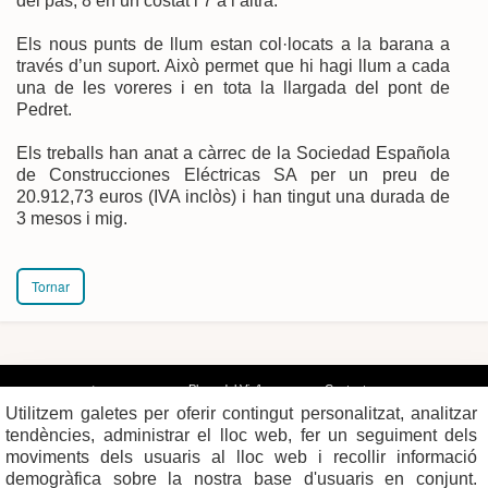
del pas, 8 en un costat i 7 a l’altra.
Els nous punts de llum estan col·locats a la barana a
través d’un suport. Això permet que hi hagi llum a cada
una de les voreres i en tota la llargada del pont de
Pedret.
Els treballs han anat a càrrec de la Sociedad Española
de Construcciones Eléctricas SA per un preu de
20.912,73 euros (IVA inclòs) i han tingut una durada de
3 mesos i mig.
Tornar
Plaça del Vi, 1
Contacte
17004 GIRONA
Mapa del web
Utilitzem galetes per oferir contingut personalitzat, analitzar
Tel. 972 419 010
Mapa de xarxes
Avís legal
tendències, administrar el lloc web, fer un seguiment dels
moviments dels usuaris al lloc web i recollir informació
demogràfica sobre la nostra base d'usuaris en conjunt.