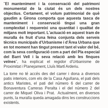
"
El manteniment i la conservació del patrimoni
monumental de la ciutat és un dels nostres
objectius. Certament, el volum patrimonial de què
gaudim a Girona comporta que aquesta tasca de
manteniment i conservació tingui una gran
complexitat i requereixi una quantitat i qualitat de
mitjans molt important. L'actuació en aquest tram de
muralla és fruit d'una feina conjunta dels serveis
tècnics municipals d'Urbanisme i d'Àrea Urbana que
en tot moment han tingut present tant el valor del bé,
com la seva configuració com a part del Pla especial
del Barri Vell i la seva relació amb les finques
veïnes
", ha explicat el regidor d'Urbanisme de
Proximitat i Planejament, Lluís Martí Arderiu.
La torre no té accés des del carrer i dona a diversos
patis interiors, com els de la Casa Agullana, el pati dels
antics Maristes, el pati del número 6 del carrer de
Bonaventura Carreras Peralta i el del número 2 del
carrer de Miquel Oliva i Prat. Actualment, en diversos
punts, la muralla queda amagada dins les construccions
existents.