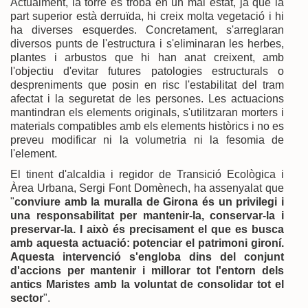
Actualment, la torre es troba en un mal estat, ja que la
part superior està derruïda, hi creix molta vegetació i hi
ha diverses esquerdes. Concretament, s'arreglaran
diversos punts de l'estructura i s'eliminaran les herbes,
plantes i arbustos que hi han anat creixent, amb
l'objectiu d'evitar futures patologies estructurals o
despreniments que posin en risc l'estabilitat del tram
afectat i la seguretat de les persones. Les actuacions
mantindran els elements originals, s'utilitzaran morters i
materials compatibles amb els elements històrics i no es
preveu modificar ni la volumetria ni la fesomia de
l'element.
El tinent d'alcaldia i regidor de Transició Ecològica i
Àrea Urbana, Sergi Font Domènech, ha assenyalat que
"
conviure amb la muralla de Girona és un privilegi i
una responsabilitat per mantenir-la, conservar-la i
preservar-la. I això és precisament el que es busca
amb aquesta actuació: potenciar el patrimoni gironí.
Aquesta intervenció s'engloba dins del conjunt
d'accions per mantenir i millorar tot l'entorn dels
antics Maristes amb la voluntat de consolidar tot el
sector
".