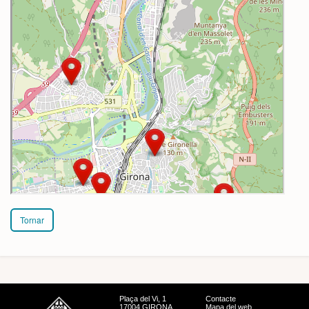
Tornar
Plaça del Vi, 1
Contacte
17004 GIRONA
Mapa del web