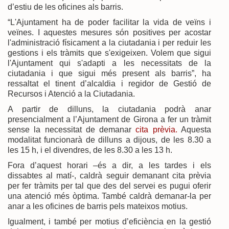
d’estiu de les oficines als barris.
“L'Ajuntament ha de poder facilitar la vida de veïns i
veïnes. I aquestes mesures són positives per acostar
l'administració físicament a la ciutadania i per reduir les
gestions i els tràmits que s'exigeixen. Volem que sigui
l'Ajuntament qui s'adapti a les necessitats de la
ciutadania i que sigui més present als barris”, ha
ressaltat el tinent d’alcaldia i regidor de Gestió de
Recursos i Atenció a la Ciutadania.
A partir de dilluns, la ciutadania podrà anar
presencialment a l’Ajuntament de Girona a fer un tràmit
sense la necessitat de demanar
cita prèvia.
Aquesta
modalitat funcionarà de dilluns a dijous, de les 8.30 a
les 15 h, i el divendres, de les 8.30 a les 13 h.
Fora d’aquest horari –és a dir, a les tardes i els
dissabtes al matí-, caldrà seguir demanant cita prèvia
per fer tràmits per tal que des del servei es pugui oferir
una atenció més òptima. També caldrà demanar-la per
anar a les oficines de barris pels mateixos motius.
Igualment, i també per motius d’eficiència en la gestió