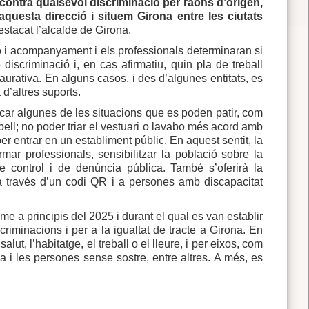
 contra qualsevol discriminació per raons d’origen,
questa direcció i situem Girona entre les ciutats
destacat l’alcalde de Girona.
ió i acompanyament i els professionals determinaran si
discriminació i, en cas afirmatiu, quin pla de treball
taurativa. En alguns casos, i des d’algunes entitats, es
d’altres suports.
ficar algunes de les situacions que es poden patir, com
 pell; no poder triar el vestuari o lavabo més acord amb
er entrar en un establiment públic. En aquest sentit, la
mar professionals, sensibilitzar la població sobre la
de control i de denúncia pública. També s’oferirà la
) a través d’un codi QR i a persones amb discapacitat
rme a principis del 2025 i durant el qual es van establir
criminacions i per a la igualtat de tracte a Girona. En
ut, l’habitatge, el treball o el lleure, i per eixos, com
òbia i les persones sense sostre, entre altres. A més, es