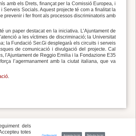
s amb els Drets, finançat per la Comissió Europea, i
 Serveis Socials. Aquest projecte té com a finalitat la
e prevenir i fer front als processos discriminatoris amb
 té un paper destacat en la iniciativa. L’Ajuntament de
d’atenció a les víctimes de discriminació; la Universitat
na; la Fundació Ser.Gi desplegarà els circuits i serveis
sques de comunicació i divulgació del projecte. Cal
es, l'Ajuntament de Reggio Emilia i la Fondazione E35
reforça l’agermanament amb la ciutat italiana, que va
ació
.
seguiment dels
 Accepteu totes
Configuració
Accepta-ho tot
Rebutja-ho tot