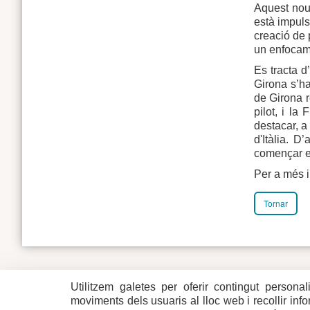
Aquest nou
està impuls
creació de 
un enfocame
Es tracta d
Girona s’ha
de Girona r
pilot, i l
destacar, a
d'Itàlia. D
començar e
Per a més i
Tornar
Utilitzem galetes per oferir contingut personal
Plaça del Vi, 1
Contacte
17004 GIRONA
Mapa del w
moviments dels usuaris al lloc web i recollir in
Tel. 972 419 010
Mapa de xa