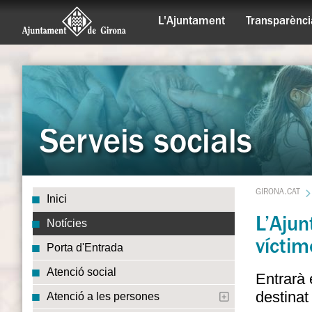
L'Ajuntament
Transparènci
Serveis socials
GIRONA.CAT
Inici
L’Aju
Notícies
víctim
Porta d'Entrada
Atenció social
Entrarà 
destinat
Atenció a les persones