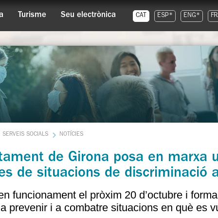
a
Turisme
Seu electrònica
CAT
ESP*
ENG*
FR
SERVEIS SOCIALS
NOTÍCIES
ntament de Girona posa en marxa un
es de situacions de discriminació a
en funcionament el pròxim 20 d’octubre i forma
 a prevenir i a combatre situacions en què es v