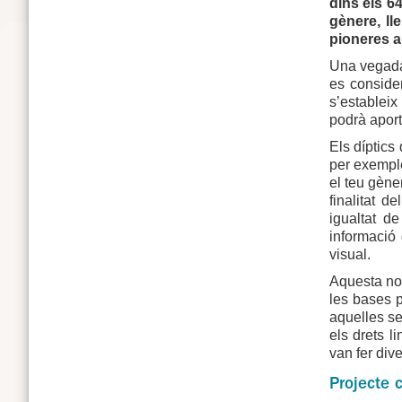
dins els 6
gènere, ll
pioneres a
Una vegada 
es consider
s’estableix
podrà aport
Els díptics
per exemple
el teu gène
finalitat d
igualtat d
informació 
visual.
Aquesta nova
les bases p
aquelles ses
els drets l
van fer div
Projecte 