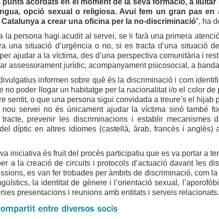
4 punts acordats en el moment de la seva formació, a lluitar
engua, opció sexual o religiosa. Avui fem un gran pas en a
 Catalunya a crear una oficina per la no-discriminació
”, ha 
la persona hagi acudit al servei, se li farà una primera atenc
a una situació d’urgència o no, si es tracta d’una situació de 
 per ajudar a la víctima, des d’una perspectiva comunitària i res
ar assessorament jurídic, acompanyament psicosocial, a banda 
 divulgatius informen sobre què és la discriminació i com identi
 no poder llogar un habitatge per la nacionalitat i/o el color de
re sentit, o que una persona sigui convidada a treure’s el hijab p
el nou servei no és únicament ajudar la víctima sinó també for
e tracte, prevenir les discriminacions i establir mecanismes 
del díptic en altres idiomes (castellà, àrab, francès i anglès
 iniciativa és fruit del procés participatiu que es va portar a te
er a la creació de circuits i protocols d’actuació davant les dis
sions, es van fer trobades per àmbits de discriminació, com la sal
ingüístics, la identitat de gènere i l’orientació sexual, l’aporof
erses presentacions i reunions amb entitats i serveis relacionats.
compartit entre diversos socis