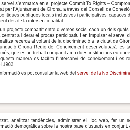
 servei s’emmarca en el projecte Commit To Rights – Compromí
at per l’Ajuntament de Girona, a través del Consell de Cohesió i
polítiques públiques locals inclusives i participatives, capaces d
nt des de la interseccionalitat.
’un projecte compartit entre diversos socis, cada un dels quals
 centrat a liderar el procés participatiu i en impulsar el servei 
ealitza recerca al voltant de la discriminació a la ciutat de Giro
a Fundació Girona Regió del Coneixement desenvoluparà les ta
 més, que és un treball compartit amb dues institucions europe
’aquesta manera es facilita l’intercanvi de coneixement i es 
l 1982.
nformació es pot consultar la web del
servei de la No Discrimin
itzat, analitzar tendències, administrar el lloc web, fer un 
eb
formació demogràfica sobre la nostra base d'usuaris en conjunt.
rxes