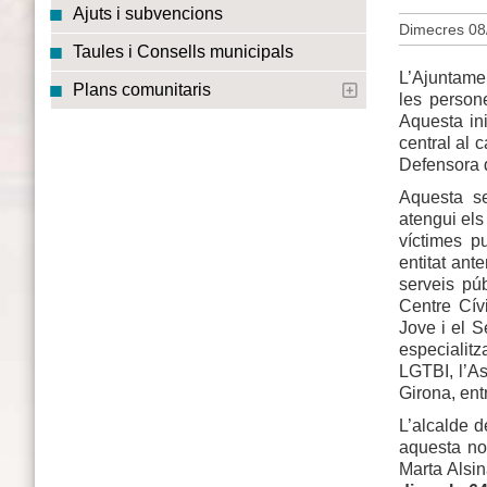
Ajuts i subvencions
Dimecres 08
Taules i Consells municipals
L’Ajuntamen
Plans comunitaris
les person
Aquesta ini
central al 
Defensora 
Aquesta s
atengui els
víctimes p
entitat ant
serveis púb
Centre Cív
Jove i el S
especialit
LGTBI, l’A
Girona, ent
L’alcalde d
aquesta no
Marta Alsin