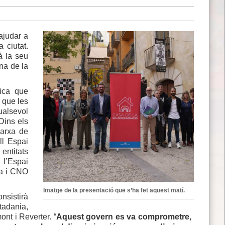
ajudar a
 ciutat.
à la seu
ina de la
ica que
s que les
ualsevol
 Dins els
Xarxa de
ll Espai
entitats
 l’Espai
va i CNO
Imatge de la presentació que s’ha fet aquest matí.
onsistirà
tadania,
nt i Reverter. “
Aquest govern es va comprometre,