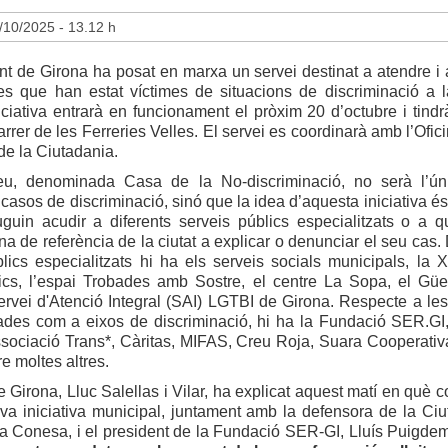
/10/2025 - 13.12 h
t de Girona ha posat en marxa un servei destinat a atendre i 
es que han estat víctimes de situacions de discriminació a la
ciativa entrarà en funcionament el pròxim 20 d’octubre i tindr
carrer de les Ferreries Velles. El servei es coordinarà amb l’Ofic
de la Ciutadania.
eu, denominada Casa de la No-discriminació, no serà l’ún
 casos de discriminació, sinó que la idea d’aquesta iniciativa é
uguin acudir a diferents serveis públics especialitzats o a q
ena de referència de la ciutat a explicar o denunciar el seu cas.
lics especialitzats hi ha els serveis socials municipals, la 
ics, l’espai Trobades amb Sostre, el centre La Sopa, el Güe
ervei d'Atenció Integral (SAI) LGTBI de Girona. Respecte a les 
zades com a eixos de discriminació, hi ha la Fundació SER.GI,
ssociació Trans*, Càritas, MIFAS, Creu Roja, Suara Cooperati
re moltes altres.
e Girona, Lluc Salellas i Vilar, ha explicat aquest matí en què c
va iniciativa municipal, juntament amb la defensora de la Ciu
a Conesa, i el president de la Fundació SER-GI, Lluís Puigdemo