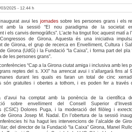
/03/2025 - 12.44 h
inaugurat avui les
jornades
sobre les persones grans i els r
ment amb la sessió “El nou paradigma de la societat env
t i els canvis demogràfics”. L’acte ha tingut lloc aquest matí a l
Congressos de Girona. Aquesta és una iniciativa impuls
t de Girona, el grup de recerca en Envelliment, Cultura i Sal
 de Girona (UdG) i la Fundació “la Caixa”, i forma part del pla 
a de les persones grans”.
 conferències “Cap a la Girona ciutat amiga i inclusiva amb les 
grans reptes del s. XXI” ha arrencat avui i s’allargarà fins al 9
tmanes durant les quals es faran un total de cinc xerrad
ns són gratuïtes i obertes a tothom, i es poden fer a través
a d’avui ha comptat amb la ponència de la científica d
gació sobre envelliment del Consell Superior d’Investi
es (CSIC) Dolores Puga, i la moderació del filòleg i exrect
t de Girona Josep M. Nadal. En l’obertura de la sessió inaug
nferències hi ha hagut les intervencions de l’alcalde de Giro
Vilar; del director de la Fundació “la Caixa” Girona, Manel Rullo