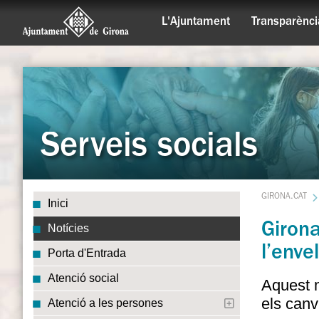
L'Ajuntament
Transparènci
Serveis socials
GIRONA.CAT
Inici
Girona
Notícies
l’enve
Porta d'Entrada
Atenció social
Aquest m
els canv
Atenció a les persones