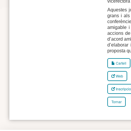
vicerectora
Aquestes j
grans i al
conferèncie
amigable i
accions de 
d’acord amb
d’elaborar 
proposta qu
Cartell
Web
Inscripci
Tornar