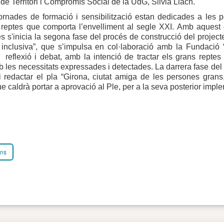
 de Territori i Compromís Social de la UdG, Silvia Llach.
ornades de formació i sensibilització estan dedicades a les 
s reptes que comporta l’envelliment al segle XXI. Amb aquest 
s s'inicia la segona fase del procés de construcció del projecte
 inclusiva”, que s’impulsa en col·laboració amb la Fundació 
reflexió i debat, amb la intenció de tractar els grans reptes 
 les necessitats expressades i detectades. La darrera fase del
i redactar el pla “Girona, ciutat amiga de les persones grans
e caldrà portar a aprovació al Ple, per a la seva posterior impl
ons