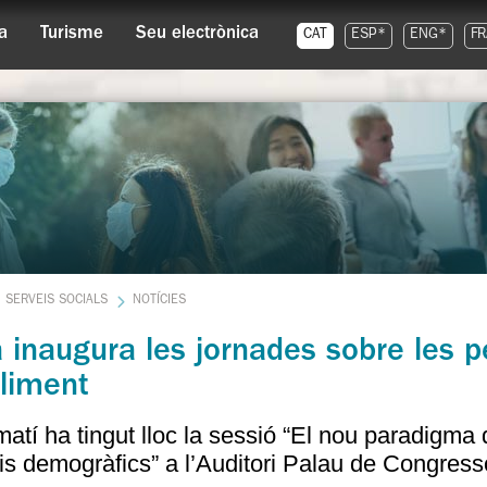
a
Turisme
Seu electrònica
CAT
ESP*
ENG*
FR
SERVEIS SOCIALS
NOTÍCIES
 inaugura les jornades sobre les p
lliment
atí ha tingut lloc la sessió “El nou paradigma d
is demogràfics” a l’Auditori Palau de Congres