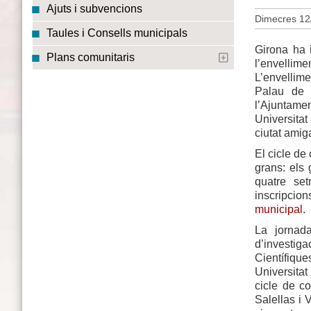
Ajuts i subvencions
Dimecres 12
Taules i Consells municipals
Girona ha 
Plans comunitaris
l’envelli
L’envellimen
Palau de 
l’Ajuntamen
Universitat
ciutat amig
El cicle de
grans: els 
quatre se
inscripcio
municipal
.
La jornad
d’investi
Científiqu
Universita
cicle de co
Salellas i 