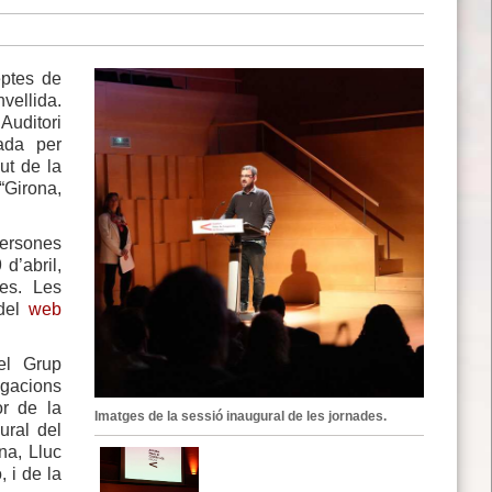
eptes de
ellida.
’Auditori
ada per
ut de la
“Girona,
persones
 d’abril,
es. Les
 del
web
el Grup
gacions
or de la
Imatges de la sessió inaugural de les jornades.
ural del
na, Lluc
, i de la