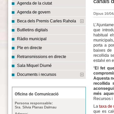
canals d’
Agenda de la ciutat
Agenda de govern
Dijous 16/04
Beca dels Premis Carles Rahola
L’Ajuntamen
que introd
Butlletins digitals
habitual e
Ràdio municipal
municipals,
porta a po
Ple en directe
baixes de 
recollida s
Retransmissions en directe
estalvi en e
Sala Miquel Diumé
“
El fet qu
compromís
Documents i recursos
Aquesta no
recollida 
aconseguir
més aques
Oficina de Comunicació
Recursos i 
Persona responsable:
La
taxa de
Sra. Sílvia Planas Dalmau
que es cal
Adreça: