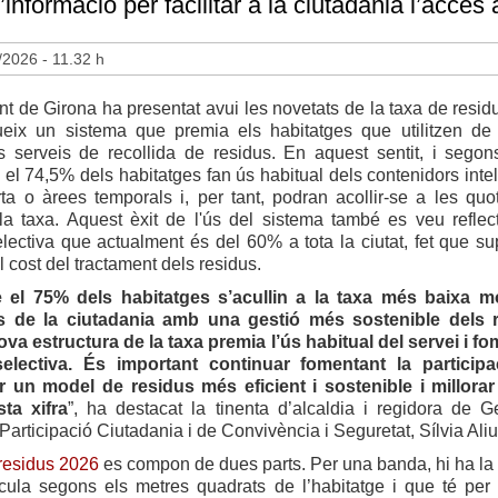
informació per facilitar a la ciutadania l’accés 
/2026 - 11.32 h
t de Girona ha presentat avui les novetats de la taxa de resid
ueix un sistema que premia els habitatges que utilitzen d
ls serveis de recollida de residus. En aquest sentit, i sego
 el 74,5% dels habitatges fan ús habitual dels contenidors intel
rta o àrees temporals i, per tant, podran acollir-se a les qu
la taxa. Aquest èxit de l'ús del sistema també es veu reflect
electiva que actualment és del 60% a tota la ciutat, fet que s
l cost del tractament dels residus.
e el 75% dels habitatges s’acullin a la taxa més baixa m
 de la ciutadania amb una gestió més sostenible dels r
va estructura de la taxa premia l’ús habitual del servei i fo
selectiva. És important continuar fomentant la participa
 un model de residus més eficient i sostenible i millora
ta xifra
”, ha destacat la tinenta d’alcaldia i regidora de G
Participació Ciutadania i de Convivència i Seguretat, Sílvia Aliu
 residus 2026
es compon de dues parts. Per una banda, hi ha la p
cula segons els metres quadrats de l’habitatge i que té per 