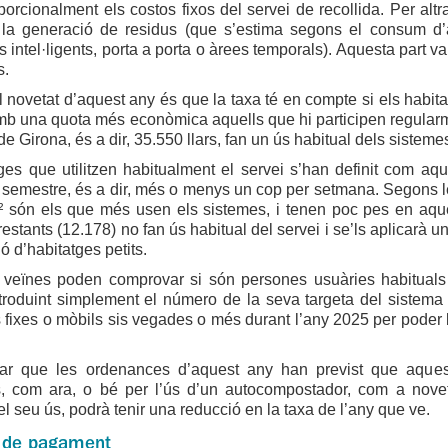
oporcionalment els costos fixos del servei de recollida. Per al
 la generació de residus (que s’estima segons el consum d’ai
 intel·ligents, porta a porta o àrees temporals). Aquesta part var
s.
l novetat d’aquest any és que la taxa té en compte si els habita
mb una quota més econòmica aquells que hi participen regular
de Girona, és a dir, 35.550 llars, fan un ús habitual dels sisteme
ges que utilitzen habitualment el servei s’han definit com aq
semestre, és a dir, més o menys un cop per setmana. Segons le
² són els que més usen els sistemes, i tenen poc pes en aqu
restants (12.178) no fan ús habitual del servei i se’ls aplicar
ó d’habitatges petits.
i veïnes poden comprovar si són persones usuàries habituals
introduint simplement el número de la seva targeta del sistema 
s fixes o mòbils sis vegades o més durant l’any 2025 per poder 
ar que les ordenances d’aquest any han previst que aquest
es, com ara, o bé per l’ús d’un autocompostador, com a nove
l seu ús, podrà tenir una reducció en la taxa de l’any que ve.
i de pagament