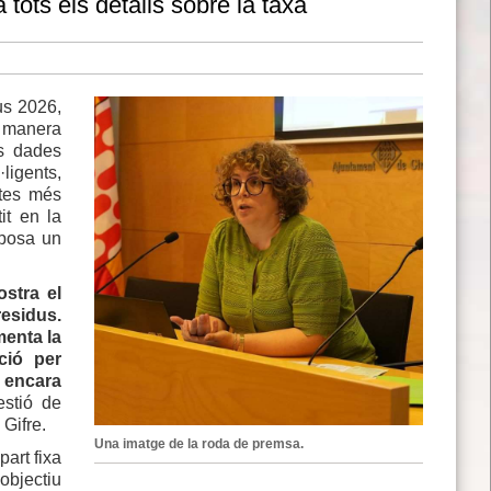
a tots els detalls sobre la taxa
us 2026,
e manera
ns dades
·ligents,
otes més
it en la
uposa un
ostra el
esidus.
menta la
ció per
r encara
estió de
 Gifre.
Una imatge de la roda de premsa.
art fixa
objectiu