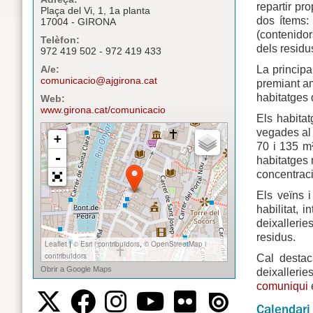
repartir pr
Plaça del Vi, 1, 1a planta
dos ítems:
17004 - GIRONA
(contenidors
Telèfon:
dels residu
972 419 502 - 972 419 433
La principa
A/e:
comunicacio@ajgirona.cat
premiant a
habitatges 
Web:
www.girona.cat/comunicacio
Els habitat
vegades al 
70 i 135 m
habitatges 
concentraci
Els veïns 
habilitat, 
deixallerie
residus.
Cal destac
deixalleri
comuniqui
e
Calendar