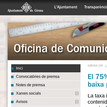
L'Ajuntament
Transparènci
Oficina de Comuni
GIRONA.CAT
Inici
El 75%
Convocatòries de premsa
baixa 
Notes de premsa
Xarxes socials
La taxa 
contenid
Avisos