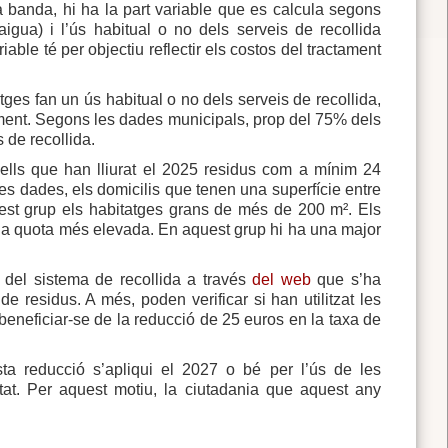
tra banda, hi ha la part variable que es calcula segons
gua) i l’ús habitual o no dels serveis de recollida
iable té per objectiu reflectir els costos del tractament
tges fan un ús habitual o no dels serveis de recollida,
ment. Segons les dades municipals, prop del 75% dels
s de recollida.
uells que han lliurat el 2025 residus com a mínim 24
s dades, els domicilis que tenen una superfície entre
est grup els habitatges grans de més de 200 m². Els
à una quota més elevada. En aquest grup hi ha una major
 del sistema de recollida a través
del web
que s’ha
de residus. A més, poden verificar si han utilitzat les
beneficiar-se de la reducció de 25 euros en la taxa de
a reducció s’apliqui el 2027 o bé per l’ús de les
tat. Per aquest motiu, la ciutadania que aquest any