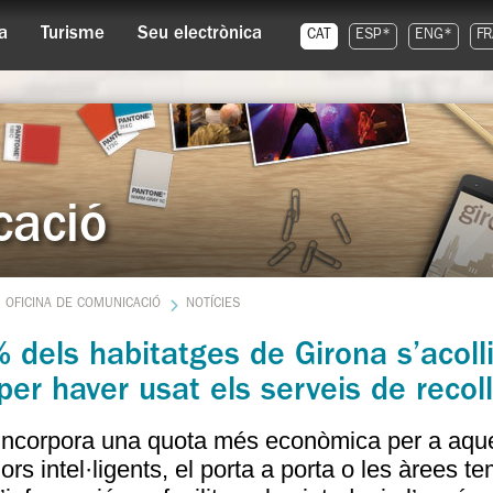
a
Turisme
Seu electrònica
CAT
ESP*
ENG*
FR
cació
OFICINA DE COMUNICACIÓ
NOTÍCIES
 dels habitatges de Girona s’acoll
per haver usat els serveis de recol
incorpora una quota més econòmica per a aquel
ors intel·ligents, el porta a porta o les àrees t