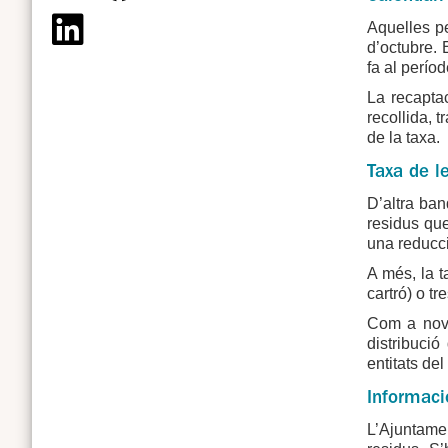
Aquelles pe
d’octubre. 
fa al perío
La recaptac
recollida, 
de la taxa.
Taxa de l
D’altra ban
residus que
una reducció
A més, la t
cartró) o tr
Com a nove
distribuci
entitats de
Informaci
L’Ajuntamen