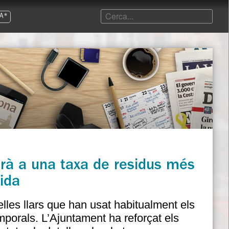
A*
irà a una taxa de residus més
lida
les llars que han usat habitualment els
emporals. L’Ajuntament ha reforçat els