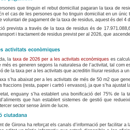
rsones que tinguin el rebut domiciliat pagaran la taxa de residu
En el cas de les persones que ho tinguin domiciliat en un únic 
de voluntari de pagament de la taxa de residus, aquest és del 4 de
ió prevista a través de la taxa de residus és de 17.971.088,6
transport i tractament de residus previst per al 2026, que ascend
es activitats econòmiques
da, la
taxa de 2026 per a les activitats econòmiques
es calcula
 més es generen segons la naturalesa de l’activitat, tal com es
 de la taxa per a les activitats que acreditin lliurar residus a un
axa s’ha abaixat per a les activitats de més de 50 m2 que gener
es fraccions (resta, paper i cartró i envasos), ja que s’ha ajusta
tat, enguany s’ha establert una bonificació del 75% de la ta
ó d’aliments que han establert sistemes de gestió que reduei
l tercer sector sense ànim de lucre.
ó ciutadana
t de Girona ha reforçat els canals d’informació per facilitar a l