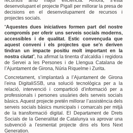
recursos amb major eficiència. Alhora, s’està
desenvolupant el projecte Pigall per millorar la presa de
decisions en el desenvolupament de recursos i
projectes socials.
“
Aquestes dues iniciatives formen part del nostre
compromís per oferir uns serveis socials moderns,
accessibles i de qualitat. Estic convençuda que
aquest conveni i els projectes que se'n deriven
tindran un impacte positiu molt important en la
nostra ciutat
”, ha afirmat la tinenta d’alcaldia i regidora
de Servei a les Persones i de Llengua Catalana de
l’Ajuntament de Girona, Núria Riquelme i Zurita.
Concretament, s’implantarà a l’Ajuntament de Girona
l'eina DigitaIiSSB, una solució tecnològica per a la
relació, intervenció i compartició d'informació per a
professionals i persones usuàries dels serveis socials
bàsics. Aquest projecte pretén millorar l’assistència dels
serveis socials bàsics municipals i comarcals per mitjà
de la transformació digital. El Departament de Drets
Socials de la Generalitat de Catalunya va aprovar una
subvenció a l'esmentat projecte dins els fons Next
Generation.