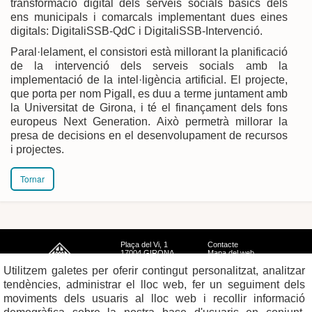
transformació digital dels serveis socials bàsics dels
ens municipals i comarcals implementant dues eines
digitals: DigitaliSSB-QdC i DigitaliSSB-Intervenció.
Paral·lelament, el consistori està millorant la planificació
de la intervenció dels serveis socials amb la
implementació de la intel·ligència artificial. El projecte,
que porta per nom Pigall, es duu a terme juntament amb
la Universitat de Girona, i té el finançament dels fons
europeus Next Generation. Això permetrà millorar la
presa de decisions en el desenvolupament de recursos
i projectes.
Tornar
Plaça del Vi, 1
Contacte
17004 GIRONA
Mapa del web
Tel. 972 419 010
Mapa de xarxes
Utilitzem galetes per oferir contingut personalitzat, analitzar
Avís legal
tendències, administrar el lloc web, fer un seguiment dels
moviments dels usuaris al lloc web i recollir informació