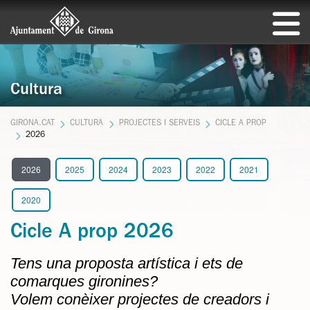
Cultura
GIRONA.CAT
CULTURA
PROJECTES I SERVEIS
CICLE A PROP
2026
2026
2025
2024
2023
2022
2021
2020
Cicle A prop 2026
Tens una proposta artística i ets de
comarques gironines?
Volem conèixer projectes de creadors i