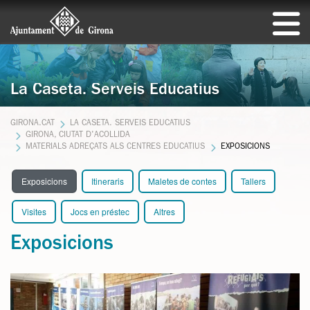
La Caseta. Serveis Educatius
GIRONA.CAT
LA CASETA. SERVEIS EDUCATIUS
GIRONA, CIUTAT D'ACOLLIDA
MATERIALS ADREÇATS ALS CENTRES EDUCATIUS
EXPOSICIONS
Exposicions
Itineraris
Maletes de contes
Tallers
Visites
Jocs en préstec
Altres
Exposicions