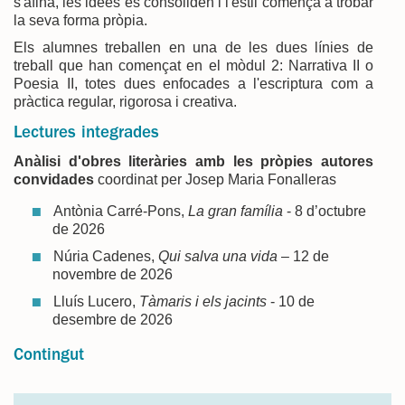
s'afina, les idees es consoliden i l'estil comença a trobar
la seva forma pròpia.
Els alumnes treballen en una de les dues línies de
treball que han començat en el mòdul 2: Narrativa II o
Poesia II, totes dues enfocades a l'escriptura com a
pràctica regular, rigorosa i creativa.
Lectures integrades
Anàlisi d'obres literàries amb les pròpies autores
convidades
coordinat per Josep Maria Fonalleras
Antònia Carré-Pons,
La gran família
- 8 d’octubre
de 2026
Núria Cadenes,
Qui salva una vida
– 12 de
novembre de 2026
Lluís Lucero,
Tàmaris i els jacints
- 10 de
desembre de 2026
Contingut