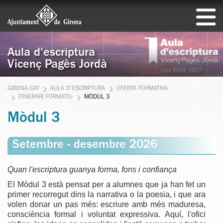
Aula d'escriptura
Vicenç Pagès Jordà
GIRONA.CAT
AULA D'ESCRIPTURA
OFERTA FORMATIVA
ITINERARI FORMATIU
MÒDUL 3
Mòdul 3
Setembre - desembre 2026
Quan l'escriptura guanya forma, fons i confiança
El Mòdul 3 està pensat per a alumnes que ja han fet un
primer recorregut dins la narrativa o la poesia, i que ara
volen donar un pas més: escriure amb més maduresa,
consciència formal i voluntat expressiva. Aquí, l'ofici