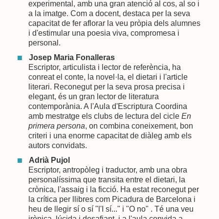
experimental, amb una gran atenció al cos, al so i
a la imatge. Com a docent, destaca per la seva
capacitat de fer aflorar la veu pròpia dels alumnes
i d'estimular una poesia viva, compromesa i
personal.
Josep Maria Fonalleras
Escriptor, articulista i lector de referència, ha
conreat el conte, la novel·la, el dietari i l'article
literari. Reconegut per la seva prosa precisa i
elegant, és un gran lector de literatura
contemporània. A l'Aula d'Escriptura Coordina
amb mestratge els clubs de lectura del cicle
En
primera persona
, on combina coneixement, bon
criteri i una enorme capacitat de diàleg amb els
autors convidats.
Adrià Pujol
Escriptor, antropòleg i traductor, amb una obra
personalíssima que transita entre el dietari, la
crònica, l'assaig i la ficció. Ha estat reconegut per
la crítica per llibres com Picadura de Barcelona i
heu de llegir sí o sí "l'I sí..." i "O no" . Té una veu
irònica, lúcida i desafiant, i a l'aula convida a