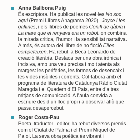
Anna Ballbona Puig
És escriptora. Ha publicat les novel·les
No soc
aquí
(Premi Llibres Anagrama 2020) i
Joyce i les
gallines
, i els llibres de poemes
Conill de gàbia
i
La mare que et renyava era un robot
, on combina
la mirada crítica, l’humor i la sensibilitat narrativa.
A més, és autora del llibre de no ficció
Elles
competeixen
. Ha rebut la Beca Leonardo de
creació literària. Destaca per una obra irònica i
incisiva, amb una veu precisa i molt atenta als
marges: les perifèries, les formes de desencaix i
les vides insòlites i corrents. Col·labora amb el
programa de literatura de Catalunya Ràdio Ciutat
Maragda i el Quadern d’El País, entre d’altres
mitjans de comunicació. A l’aula convida a
escriure des d’un lloc propi i a observar allò que
passa desapercebut.
Roger Costa-Pau
Poeta, traductor i editor, ha rebut diversos premis
com el Ciutat de Palma i el Premi Miquel de
Palol. La seva obra poètica és vibrant i