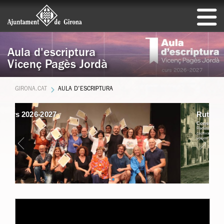
Aula d'escriptura
Vicenç Pagès Jordà
GIRONA.CAT
AULA D'ESCRIPTURA
Curs 2026-2027
Ruta Josep Pla
Ruta Josep Pla
Consulta dates al web
Redescobreix els racons de la ciutat que van
captivar Josep Pla, tot llegint fragments del
volum "Girona, un llibre de records"