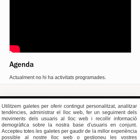
Agenda
Actualment no hi ha activitats programades.
Plaça del Vi, 1
Contacte
Utilitzem galetes per oferir contingut personalitzat, analitzar
17004 GIRONA
Mapa del web
Tel. 972 419 010
Mapa de xarxes
tendències, administrar el lloc web, fer un seguiment dels
Avís legal
moviments dels usuaris al lloc web i recollir informació
demogràfica sobre la nostra base d'usuaris en conjunt.
Accepteu totes les galetes per gaudir de la millor experiència
possible al nostre lloc web o gestioneu les vostres