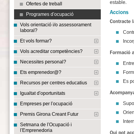
estable.
Ofertes de treball
Accions
Programes d'ocupació
Contracte l
Vols orientació i/o assessorament
laboral?
Contr
Et vols formar?
Incor
Vols acreditar competències?
Formació ad
Necessites personal?
Entre
Forma
Ets emprenedor@?
Es po
Recursos per centres educatius
Acompanya
Igualtat d'oportunitats
Supor
Empreses per l'ocupació
Orien
Premis Girona Creant Futur
Inter
Setmana de l'Ocupació i
l'Emprenedoria
Qui pot acc