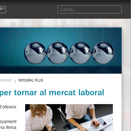
A*
UPACIÓ
INTEGRAL PLUS
per tornar al mercat laboral
t’ofereix
nyament
na feina