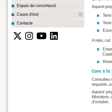
Espais de concertació
Aquest prog
Casos d'èxit
Tenir
Tenir
Contacte
Excep
A més, cal:
Estar
Cata
Resid
Com s’hi 
Consulteu s
requisits, 
Aquest pro
Ministerio
d’octubre.