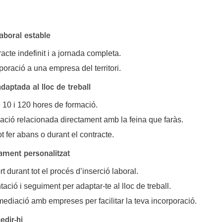
aboral estable
acte indefinit i a jornada completa.
poració a una empresa del territori.
aptada al lloc de treball
 10 i 120 hores de formació.
ció relacionada directament amb la feina que faràs.
t fer abans o durant el contracte.
ment personalitzat
t durant tot el procés d’inserció laboral.
tació i seguiment per adaptar-te al lloc de treball.
mediació amb empreses per facilitar la teva incorporació.
edir-hi