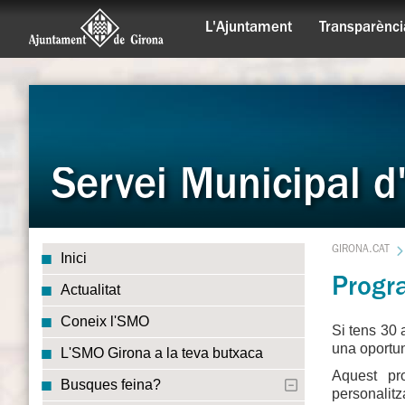
L'Ajuntament
Transparènci
Servei Municipal 
GIRONA.CAT
Inici
Progra
Actualitat
Coneix l'SMO
Si tens 30 
una oportuni
L'SMO Girona a la teva butxaca
Aquest pr
Busques feina?
personalitz