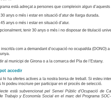
rama està adreçat a persones que compleixin algun d’aquests r
 30 anys o més i estar en situació d’atur de llarga durada.
 45 anys o més i estar en situació d’atur.
cionalment, tenir 30 anys o més i no disposar de titulació unive
 inscrit/a com a demandant d’ocupació no ocupat/da (DONO) a l
lunya.
ir al municipi de Girona o a la comarca del Pla de l’Estany.
pot accedir
i hi ha ofertes actives a la nostra borsa de treball. Si esteu in
us hi podeu inscriure per participar en el procés de selecció.
jecte està subvencionat pel Servei Públic d'Ocupació de Ca
 de Trabajo y Economía Social en el marc del Programa SOC- 