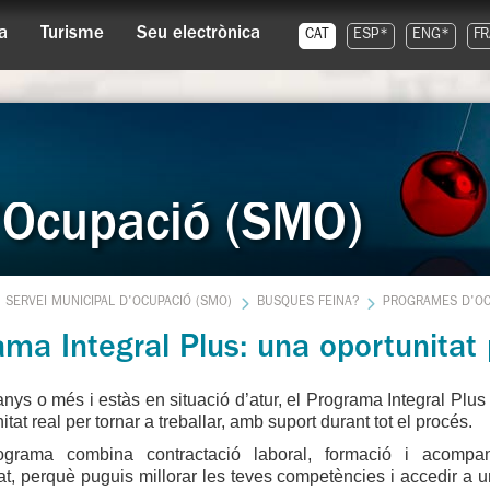
a
Turisme
Seu electrònica
CAT
ESP*
ENG*
FR
d'Ocupació (SMO)
SERVEI MUNICIPAL D'OCUPACIÓ (SMO)
BUSQUES FEINA?
PROGRAMES D'OC
ma Integral Plus: una oportunitat 
anys o més i estàs en situació d’atur, el Programa Integral Plus 
tat real per tornar a treballar, amb suport durant tot el procés.
ograma combina contractació laboral, formació i acompa
at, perquè puguis millorar les teves competències i accedir a u