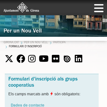
Per un Nou Vell
GIRONA.CAT
PER UN NOU VELL
PARTICIPA
FORMULARI D'INSCRIPCIÓ
Formulari d'inscripció als grups
cooperatius
Els camps marcats amb
són obligatoris:
Dades de contacte