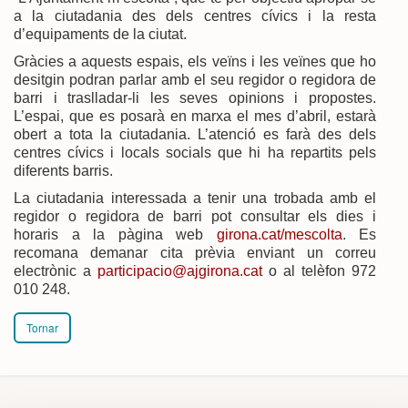
a la ciutadania des dels centres cívics i la resta
d’equipaments de la ciutat.
Gràcies a aquests espais, els veïns i les veïnes que ho
desitgin podran parlar amb el seu regidor o regidora de
barri i traslladar-li les seves opinions i propostes.
L’espai, que es posarà en marxa el mes d’abril, estarà
obert a tota la ciutadania. L’atenció es farà des dels
centres cívics i locals socials que hi ha repartits pels
diferents barris.
La ciutadania interessada a tenir una trobada amb el
regidor o regidora de barri pot consultar els dies i
horaris a la pàgina web
girona.cat/mescolta
. Es
recomana demanar cita prèvia enviant un correu
electrònic a
participacio@ajgirona.cat
o al telèfon 972
010 248.
Tornar