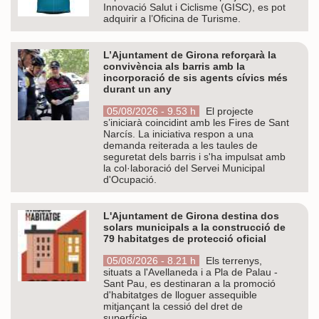
Innovació Salut i Ciclisme (GISC), es pot
adquirir a l’Oficina de Turisme.
L’Ajuntament de Girona reforçarà la
convivència als barris amb la
incorporació de sis agents cívics més
durant un any
05/08/2026 - 9.53 h
El projecte
s’iniciarà coincidint amb les Fires de Sant
Narcís. La iniciativa respon a una
demanda reiterada a les taules de
seguretat dels barris i s'ha impulsat amb
la col·laboració del Servei Municipal
d'Ocupació.
L'Ajuntament de Girona destina dos
solars municipals a la construcció de
79 habitatges de protecció oficial
05/08/2026 - 8.21 h
Els terrenys,
situats a l'Avellaneda i a Pla de Palau -
Sant Pau, es destinaran a la promoció
d'habitatges de lloguer assequible
mitjançant la cessió del dret de
superfície.