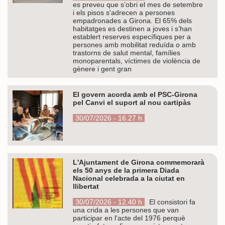
es preveu que s’obri el mes de setembre
i els pisos s'adrecen a persones
empadronades a Girona. El 65% dels
habitatges es destinen a joves i s’han
establert reserves específiques per a
persones amb mobilitat reduïda o amb
trastorns de salut mental, famílies
monoparentals, víctimes de violència de
gènere i gent gran
El govern acorda amb el PSC-Girona
pel Canvi el suport al nou cartipàs
30/07/2026 - 16.27 h
L'Ajuntament de Girona commemorarà
els 50 anys de la primera Diada
Nacional celebrada a la ciutat en
llibertat
30/07/2026 - 12.40 h
El consistori fa
una crida a les persones que van
participar en l'acte del 1976 perquè