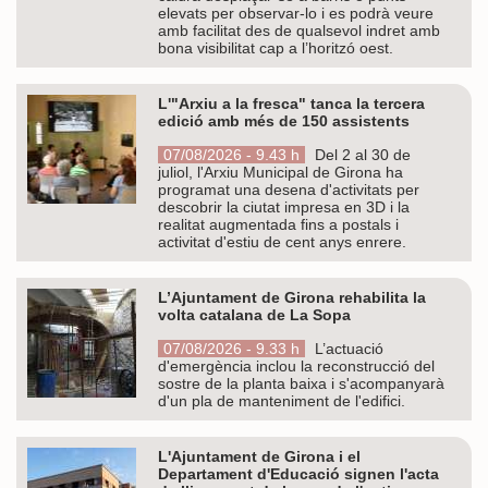
elevats per observar-lo i es podrà veure
amb facilitat des de qualsevol indret amb
bona visibilitat cap a l’horitzó oest.
L'"Arxiu a la fresca" tanca la tercera
edició amb més de 150 assistents
07/08/2026 - 9.43 h
Del 2 al 30 de
juliol, l'Arxiu Municipal de Girona ha
programat una desena d'activitats per
descobrir la ciutat impresa en 3D i la
realitat augmentada fins a postals i
activitat d'estiu de cent anys enrere.
L’Ajuntament de Girona rehabilita la
volta catalana de La Sopa
07/08/2026 - 9.33 h
L’actuació
d'emergència inclou la reconstrucció del
sostre de la planta baixa i s'acompanyarà
d'un pla de manteniment de l'edifici.
L'Ajuntament de Girona i el
Departament d'Educació signen l'acta