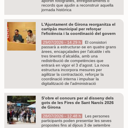
aportin fotografies, enregistraments o
records que ajudin a reconstruir aquella
jornada històrica
L'Ajuntament de Girona reorganitza el
cartipàs municipal per reforçar
l'eficiència i la coordinació del govern
29/07/2026 - 14.29 h
El consistori
passarà a estructurar-se en quatre grans
àrees, encapçalades per l'alcalde i els
tres tinents d'alcaldia, amb una
redistribució de competències que
entrarà en vigor el 3 d'agost. La nova
estructura incorpora mesures per
agilitzar la contractació, reforçar la
coordinació interna i impulsar la
digitalització de l'administració
S’obre el concurs per al disseny dels
gots de les Fires de Sant Narcís 2026
de Girona
28/07/2026 - 12.48 h
Les persones
participants poden presentar les seves
propostes fins al dijous 3 de setembre