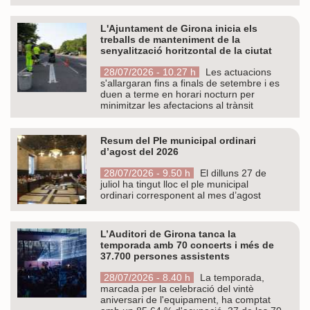
L'Ajuntament de Girona inicia els
treballs de manteniment de la
senyalització horitzontal de la ciutat
28/07/2026 - 10.27 h
Les actuacions
s'allargaran fins a finals de setembre i es
duen a terme en horari nocturn per
minimitzar les afectacions al trànsit
Resum del Ple municipal ordinari
d’agost del 2026
28/07/2026 - 9.50 h
El dilluns 27 de
juliol ha tingut lloc el ple municipal
ordinari corresponent al mes d’agost
L’Auditori de Girona tanca la
temporada amb 70 concerts i més de
37.700 persones assistents
28/07/2026 - 8.40 h
La temporada,
marcada per la celebració del vintè
aniversari de l'equipament, ha comptat