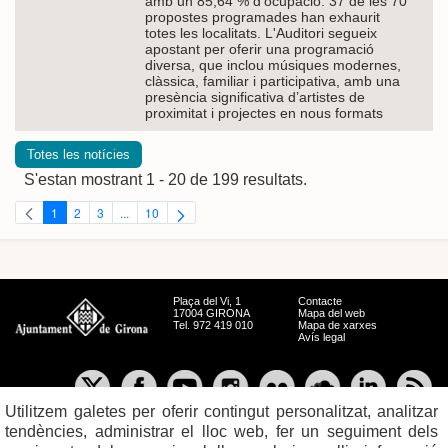
amb un 85,64 % d'ocupació. 37 de les 70
propostes programades han exhaurit
totes les localitats. L'Auditori segueix
apostant per oferir una programació
diversa, que inclou músiques modernes,
clàssica, familiar i participativa, amb una
presència significativa d’artistes de
proximitat i projectes en nous formats
Totes les notícies
S'estan mostrant 1 - 20 de 199 resultats.
1
2
3
...
10
Pàgina
Pàgina
Pàgina
Pàgines intermèdies Utilitzeu TAB per navegar.
Pàgina
Plaça del Vi, 1
Contacte
17004 GIRONA
Mapa del web
Tel. 972 419 010
Mapa de xarxes
Avís legal
Utilitzem galetes per oferir contingut personalitzat, analitzar
tendències, administrar el lloc web, fer un seguiment dels