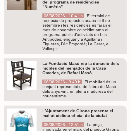
del programa de residències
"Numèric"
06/08/2026 - 10.41 h
El termini de
recepció de propostes acaba el 8 de
setembre i les residències es faran el
mes de novembre coincidint amb el
programa públic d'activitats de Les
Antípodes, enguany a Agullana i
Figueres, l'Alt Empordà; i a Ceret, el
Vallespir.
La Fundació Masó rep la donació dels
mobles del menjador de la Casa
Omedes, de Rafael Masó
06/08/2026 - 9.49 h
El mobiliari és un
conjunt representatiu de l'obra de Masó
dels anys vint, en plena maduresa del
noucentisme.
L’Ajuntament de Girona presenta el
mallot ciclista oficial de la ciutat
05/08/2026 - 12.51 h
La peça,
impulsada en el marc del projecte Girona