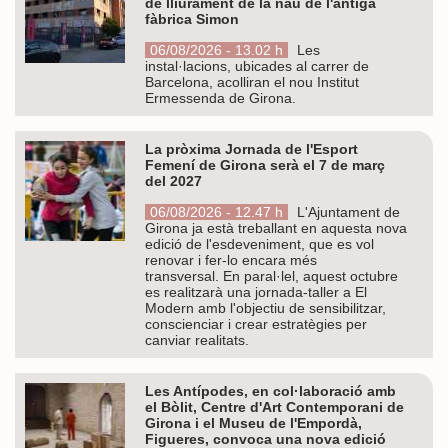
de lliurament de la nau de l'antiga
fàbrica Simon
06/08/2026 - 13.02 h
Les
instal·lacions, ubicades al carrer de
Barcelona, acolliran el nou Institut
Ermessenda de Girona.
La pròxima Jornada de l'Esport
Femení de Girona serà el 7 de març
del 2027
06/08/2026 - 12.47 h
L'Ajuntament de
Girona ja està treballant en aquesta nova
edició de l'esdeveniment, que es vol
renovar i fer-lo encara més
transversal. En paral·lel, aquest octubre
es realitzarà una jornada-taller a El
Modern amb l'objectiu de sensibilitzar,
conscienciar i crear estratègies per
canviar realitats.
Les Antípodes, en col·laboració amb
el Bòlit, Centre d'Art Contemporani de
Girona i el Museu de l'Empordà,
Figueres, convoca una nova edició