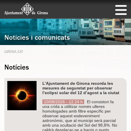
Notícies i comunicats
GIRONA.CAT
Notícies
L’Ajuntament de Girona recorda les
mesures de seguretat per observar
l’eclipsi solar del 12 d’agost a la ciutat
10/08/2026 - 12.24 h
El consistori fa
una crida a utilitzar només ulleres
homologades amb filtre específic per
observar aquest esdeveniment
astronòmic, que al municipi serà parcial
amb una ocultació del Sol del 98,8%. No
caldrà desplaçar-se a barris o punts