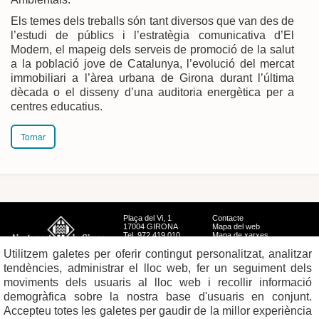
Els temes dels treballs són tant diversos que van des de
l’estudi de públics i l’estratègia comunicativa d’El
Modern, el mapeig dels serveis de promoció de la salut
a la població jove de Catalunya, l’evolució del mercat
immobiliari a l’àrea urbana de Girona durant l’última
dècada o el disseny d’una auditoria energètica per a
centres educatius.
Tornar
Plaça del Vi, 1
Contacte
17004 GIRONA
Mapa del web
Tel. 972 419 010
Mapa de xarxes
Avís legal
Utilitzem galetes per oferir contingut personalitzat, analitzar
tendències, administrar el lloc web, fer un seguiment dels
moviments dels usuaris al lloc web i recollir informació
demogràfica sobre la nostra base d'usuaris en conjunt.
Accepteu totes les galetes per gaudir de la millor experiència