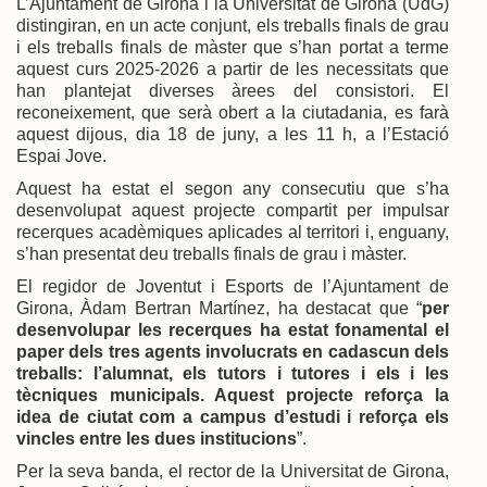
L’Ajuntament de Girona i la Universitat de Girona (UdG)
distingiran, en un acte conjunt, els treballs finals de grau
i els treballs finals de màster que s’han portat a terme
aquest curs 2025-2026 a partir de les necessitats que
han plantejat diverses àrees del consistori. El
reconeixement, que serà obert a la ciutadania, es farà
aquest dijous, dia 18 de juny, a les 11 h, a l’Estació
Espai Jove.
Aquest ha estat el segon any consecutiu que s’ha
desenvolupat aquest projecte compartit per impulsar
recerques acadèmiques aplicades al territori i, enguany,
s’han presentat deu treballs finals de grau i màster.
El regidor de Joventut i Esports de l’Ajuntament de
Girona, Àdam Bertran Martínez, ha destacat que “
per
desenvolupar les recerques ha estat fonamental el
paper dels tres agents involucrats en cadascun dels
treballs: l’alumnat, els tutors i tutores i els i les
tècniques municipals. Aquest projecte reforça la
idea de ciutat com a campus d’estudi i reforça els
vincles entre les dues institucions
”.
Per la seva banda, el rector de la Universitat de Girona,