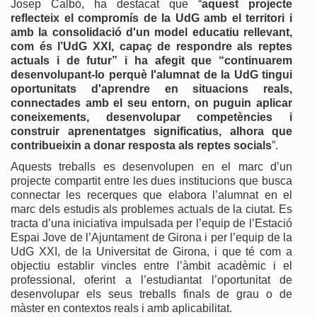
Josep Calbó, ha destacat que “
aquest projecte
reflecteix el compromís de la UdG amb el territori i
amb la consolidació d'un model educatiu rellevant,
com és l’UdG XXI, capaç de respondre als reptes
actuals i de futur” i ha afegit que “continuarem
desenvolupant-lo perquè l'alumnat de la UdG tingui
oportunitats d'aprendre en situacions reals,
connectades amb el seu entorn, on puguin aplicar
coneixements, desenvolupar competències i
construir aprenentatges significatius, alhora que
contribueixin a donar resposta als reptes socials
”.
Aquests treballs es desenvolupen en el marc d’un
projecte compartit entre les dues institucions que busca
connectar les recerques que elabora l’alumnat en el
marc dels estudis als problemes actuals de la ciutat. Es
tracta d’una iniciativa impulsada per l’equip de l’Estació
Espai Jove de l’Ajuntament de Girona i per l’equip de la
UdG XXI, de la Universitat de Girona, i que té com a
objectiu establir vincles entre l’àmbit acadèmic i el
professional, oferint a l’estudiantat l’oportunitat de
desenvolupar els seus treballs finals de grau o de
màster en contextos reals i amb aplicabilitat.