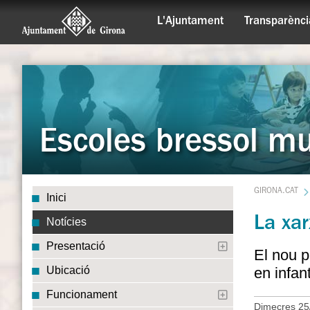
L'Ajuntament
Transparènci
Escoles bressol mu
GIRONA.CAT
Inici
La xar
Notícies
Presentació
El nou p
en infan
Ubicació
Funcionament
Dimecres 25