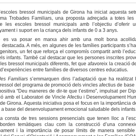
’escoles bressol municipals de Girona ha iniciat aquesta se
ma Trobades Familiars, una proposta adreçada a totes les 
e les escoles bressol municipals amb l’objectiu d’oferir 
ment i suport en la criança dels infants de 0 a 3 anys.
te es va posar en marxa ahir amb una molt bona acollid
ó destacada. A més, en algunes de les famílies participants s’ha
genitors, un fet que reforça el compromís compartit amb l’educa
ls infants. També cal destacar que les persones inscrites pro
les bressol municipals diferents, fet que afavoreix la creació d
i d’experiències entre famílies de diversos centres educatius.
es Familiars
s’emmarquen dins l’adaptació que ha realitzat 
ressol del programa de promoció dels vincles afectius de base 
positiva “Deu maneres de dir-te que t’estimo”, impulsat per Dip
ció amb el Laboratori de Vincle Afectiu i Desenvolupament Hu
 de Girona. Aquesta iniciativa posa el focus en la importància d
m a base del desenvolupament emocional saludable dels infants
a consta de tres sessions presencials que tenen lloc a l’es
borden temàtiques clau com la construcció d’una connexió
ament i la importància de posar límits de manera sensible