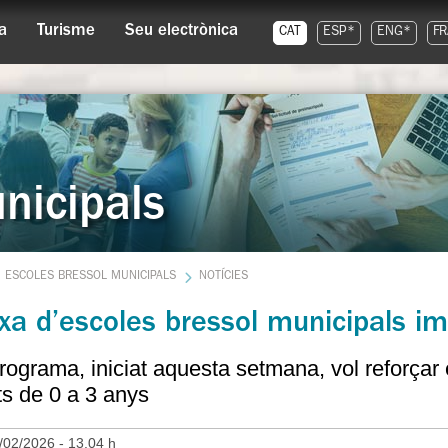
a
Turisme
Seu electrònica
CAT
ESP*
ENG*
FR
nicipals
ESCOLES BRESSOL MUNICIPALS
NOTÍCIES
xa d’escoles bressol municipals im
rograma, iniciat aquesta setmana, vol reforçar el
ts de 0 a 3 anys
/02/2026 - 13.04 h