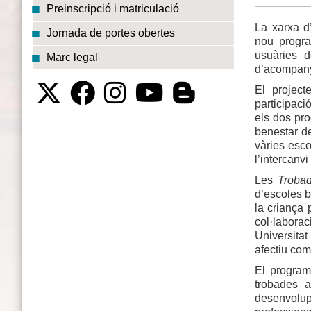
Preinscripció i matriculació
La xarxa d
Jornada de portes obertes
nou progra
usuàries d
Marc legal
d’acompanya
El projec
participaci
els dos pro
benestar de
vàries esco
l’intercanv
Les
Trobad
d’escoles b
la criança 
col·labora
Universitat
afectiu co
El program
trobades a
desenvolup