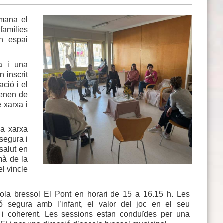
tmana el
famílies
un espai
a i una
n inscrit
ció i el
venen de
e xarxa i
la xarxa
segura i
salut en
mà de la
el vincle
.
cola bressol El Pont en horari de 15 a 16.15 h. Les
 segura amb l’infant, el valor del joc en el seu
 i coherent. Les sessions estan conduïdes per una