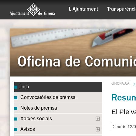
L'Ajuntament
Transparènci
Oficina de Comuni
GIRONA.CAT
Inici
Resum 
Convocatòries de premsa
Notes de premsa
El Ple v
Xarxes socials
Dimarts 12/0
Avisos