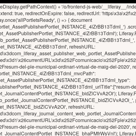
emeDisplay.getPathContext() + '/o/frontend-js-web/__liferay__/index
xtend: true, redirectOnExpire: false, redirectUrl: 'https\x3a\x2
eray.once('allPortletsReady', () => { document
tlet_AssetPublisherPortlet_INSTANCE_4lZrBB13TdmI_') .scroll
let_AssetPublisherPortlet_INSTANCE_4lZrBB13TdmI'); Liferay.Port
eb_portlet_AssetPublisherPortlet_INSTANCE_4lZrBB13TdmI_', p
rtlet_INSTANCE_4lZrBB13TdmI', refreshURL:
p_p_id\x3dcom_liferay_asset_publisher_web_portlet_AssetPubl
ted\x3d1\x26currentURL\x3d\x252Fcomunicacio\x252Fple\x252
esum-del-ple-municipal-ordinari-virtual-de-maig-del-2020', 
rPortlet_INSTANCE_4lZrBB13TdmI_mvcPath":
ortlet_AssetPublisherPortlet_INSTANCE_4lZrBB13TdmI_type":
blisherPortlet_INSTANCE_4lZrBB13TdmI_urlTitle":["resum-del-pl
let_JournalContentPortlet_INSTANCE_bidZlCVvA2Oi'); Liferay.Port
b_portlet_JournalContentPortlet_INSTANCE_bidZlCVvA2Oi_', po
rtlet_INSTANCE_bidZlCVvA2Oi', refreshURL:
p_p_id\x3dcom_liferay_journal_content_web_portlet_JournalCo
ted\x3d1\x26currentURL\x3d\x252Fcomunicacio\x252Fple\x252
sum-del-ple-municipal-ordinari-virtual-de-maig-del-2020', ref
let_JournalContentPortlet_INSTANCE_bhaPMfrWsVnI'); Liferay.Port