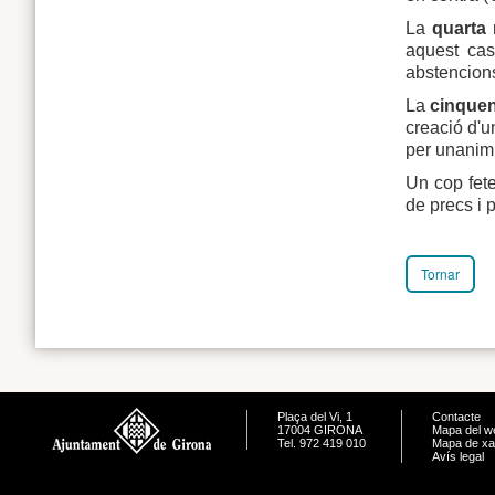
La
quarta
m
aquest cas
abstencion
La
cinque
creació d'un
per unanimi
Un cop fete
de precs i 
Tornar
Plaça del Vi, 1
Contacte
17004 GIRONA
Mapa del w
Tel. 972 419 010
Mapa de xa
Avís legal