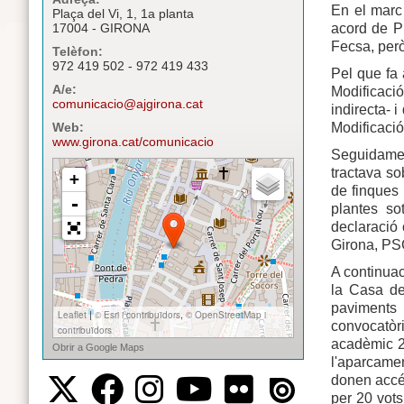
En el marc
Plaça del Vi, 1, 1a planta
acord de P
17004 - GIRONA
Fecsa, però
Telèfon:
972 419 502 - 972 419 433
Pel que fa
A/e:
Modificació
comunicacio@ajgirona.cat
indirecta- 
Modificació
Web:
www.girona.cat/comunicacio
Seguidamen
tractava so
de finques 
plantes so
declaració 
Girona, PS
A continuac
la Casa de
paviments 
convocatòri
acadèmic 2
l'aparcamen
donen accés
per 20 vots