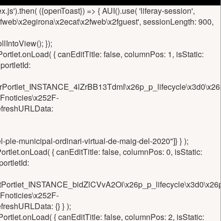
.js').then( ({openToast}) => { AUI().use( 'liferay-session',
f\x2fweb\x2egirona\x2ecat\x2fweb\x2fguest', sessionLength: 900,
IntoView(); });
let.onLoad( { canEditTitle: false, columnPos: 1, isStatic:
ortletId:
isherPortlet_INSTANCE_4lZrBB13TdmI\x26p_p_lifecycle\x3d0\x
Fnoticies\x252F-
refreshURLData:
e-municipal-ordinari-virtual-de-maig-del-2020"]} } );
let.onLoad( { canEditTitle: false, columnPos: 0, isStatic:
rtletId:
ntentPortlet_INSTANCE_bidZlCVvA2Oi\x26p_p_lifecycle\x3d0\x
Fnoticies\x252F-
reshURLData: {} } );
let.onLoad( { canEditTitle: false, columnPos: 2, isStatic: