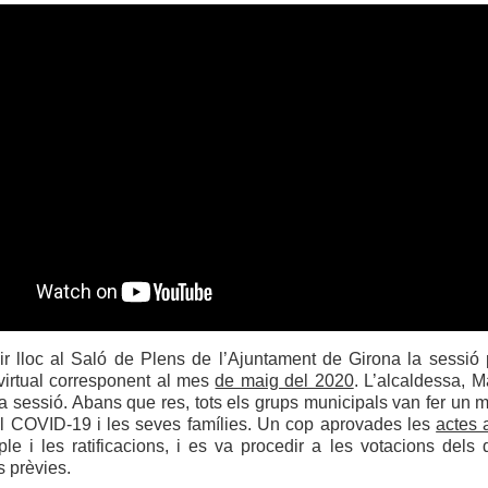
ir lloc al Saló de Plens de l’Ajuntament de Girona la sessió 
 virtual corresponent al mes
de maig del 2020
. L’alcaldessa, M
la sessió. Abans que res, tots els grups municipals van fer un 
el COVID-19 i les seves famílies. Un cop aprovades les
actes 
le i les ratificacions, i es va procedir a les votacions dels
s prèvies.