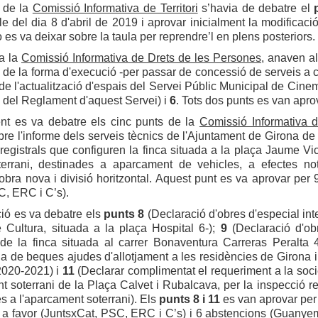
 de la
Comissió Informativa de Territori
s’havia de debatre el
le del dia 8 d'abril de 2019 i aprovar inicialment la modific
 es va deixar sobre la taula per reprendre’l en plens posteriors.
 a la
Comissió Informativa de Drets de les Persones
, anaven al
 de la forma d'execució -per passar de concessió de serveis a c
i de l'actualització d'espais del Servei Públic Municipal de Cine
 del Reglament d'aquest Servei) i
6
. Tots dos punts es van apro
t es va debatre els cinc punts de la
Comissió Informativa d
bre l'informe dels serveis tècnics de l'Ajuntament de Girona de
registrals que configuren la finca situada a la plaça Jaume Vi
terrani, destinades a aparcament de vehicles, a efectes notar
obra nova i divisió horitzontal. Aquest punt es va aprovar per
C, ERC i C’s).
ió es va debatre els
punts 8
(Declaració d'obres d'especial inte
 Cultura, situada a la plaça Hospital 6-);
9
(Declaració d'obr
de la finca situada al carrer Bonaventura Carreras Peralta 
a de beques ajudes d'allotjament a les residències de Girona 
020-2021) i
11
(Declarar complimentat el requeriment a la soc
t soterrani de la Plaça Calvet i Rubalcava, per la inspecció r
 a l'aparcament soterrani). Els
punts 8 i 11
es van aprovar per 
 a favor (JuntsxCat, PSC, ERC i C’s) i 6 abstencions (Guanye