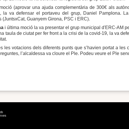
oció (aprovar una ajuda complementària de 300€ als autòno
, la va defensar el portaveu del grup, Daniel Pamplona. La
s (JuntsxCat, Guanyem Girona, PSC i ERC).
na
i última moció la va presentar el grup municipal d'ERC-AM pe
a taula de ciutat per fer front a la crisi de la covid-19, la va d
tat.
s les votacions dels diferents punts que s’havien portat a les 
preguntes, l’alcaldessa va cloure el Ple. Podeu veure el Ple senc
eb
rxes