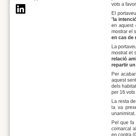
vots a favo
El portave
“
la intenc
en aquest c
mostrar el 
en cas de 
La portave
mostrat et 
relació am
repartir un
Per acabar
aquest sent
dels habita
per 16 vots
La resta d
la va pres
unanimirat.
Pel que fa
comarcal al
en contra (