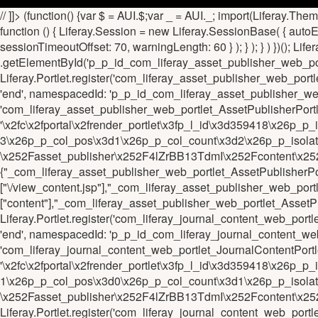
// ]]> (function() {var $ = AUI.$;var _ = AUI._; import(Liferay.Th
function () { Liferay.Session = new Liferay.SessionBase( { autoE
sessionTimeoutOffset: 70, warningLength: 60 } ); } ); } ) })(); Lif
.getElementById('p_p_id_com_liferay_asset_publisher_web_por
Liferay.Portlet.register('com_liferay_asset_publisher_web_port
'end', namespacedId: 'p_p_id_com_liferay_asset_publisher_w
'com_liferay_asset_publisher_web_portlet_AssetPublisherPo
'\x2fc\x2fportal\x2frender_portlet\x3fp_l_id\x3d359418\x26
3\x26p_p_col_pos\x3d1\x26p_p_col_count\x3d2\x26p_p_isola
\x252Fasset_publisher\x252F4lZrBB13TdmI\x252Fcontent\x252Fr
{"_com_liferay_asset_publisher_web_portlet_AssetPublishe
["\/view_content.jsp"],"_com_liferay_asset_publisher_web_p
["content"],"_com_liferay_asset_publisher_web_portlet_AssetPu
Liferay.Portlet.register('com_liferay_journal_content_web_port
'end', namespacedId: 'p_p_id_com_liferay_journal_content_we
'com_liferay_journal_content_web_portlet_JournalContentPo
'\x2fc\x2fportal\x2frender_portlet\x3fp_l_id\x3d359418\x26
1\x26p_p_col_pos\x3d0\x26p_p_col_count\x3d1\x26p_p_isola
\x252Fasset_publisher\x252F4lZrBB13TdmI\x252Fcontent\x252Fre
Liferay.Portlet.register('com_liferay_journal_content_web_port