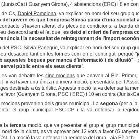
r (JuntsxCat i Guanyem Girona), 4 abstencions (ERC) i 8 en cont
u de Cs,
Daniel Pamplona
, va explicar en nom del seu grup qu
ió del govern és que l’empresa Siresa passi d’una societat 
ontracte s’havien alterat els plecs de condicions, a banda de
seu desacord amb el fet que “
es deixi al criteri de l’empresa
renúncia i la necessitat de reintegrament de l’import econòm
u del PSC,
Sílvia Paneque
, va explicar en nom del seu grup qu
seu desacord tant en les formes com en el contingut, perquè “
b aquestes beques per manca d’informació i de difusió
” i
 servei públic entre els seus clients
”.
 es van debatre les
cinc mocions
que anaven al Ple. Primer, 
it hi va haver una única i primera moció, presentada per l'Associ
tges destinats a ús turístic. Aquesta moció la va defensar la m
 a favor (Guanyem Girona, PSC i ERC) i 10 en contra (JuntsxCat 
e mocions provenien dels grups municipal. La
segona
(per a la 
entar el grup municipal PSC-CP i la va defensar la regido
 a la
tercera
moció, que va presentar el grup el grup municipal
 nord de la ciutat, es va aprovar per 12 vots a favor (Guanye
C’s). La moció la va defensar la regidora del grup Laia Pèlach.