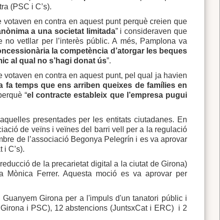
ra (PSC i C’s).
e votaven en contra en aquest punt perquè creien que
anònima a una societat limitada
” i consideraven que
 no vetllar per l’interès públic. A més, Pamplona va
 concessionària la competència d’atorgar les beques
ic al qual no s’hagi donat ús
”.
e votaven en contra en aquest punt, pel qual ja havien
ja fa temps que ens arriben queixes de famílies en
 perquè “
el contracte estableix que l’empresa pugui
aquelles presentades per les entitats ciutadanes. En
ació de veïns i veïnes del barri vell per a la regulació
embre de l’associació Begonya Pelegrín i es va aprovar
i C’s).
reducció de la precarietat digital a la ciutat de Girona)
ra Mònica Ferrer. Aquesta moció es va aprovar per
 Guanyem Girona per a l'impuls d'un tanatori públic i
m Girona i PSC), 12 abstencions (JuntsxCat i ERC) i 2