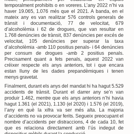
temporalment prohibits o en voreres. L’any 2022 n’hi va
haver 19.065, 1.076 més que el 2021. A banda, en el
mateix any es van realitzar 576 controls generals de
trànsit i documentació, 77 de velocitat, 679
d’alcoholèmia i 62 de drogues, que van resultar en
1.768 denúncies de trànsit, 837 denúncies per excés de
velocitat, 105 denúncies per superar la taxa
d’alcoholèmia -amb 110 positius penals- i 64 denúncies
per consum de drogues -amb 2 positius penals.
Precisament quant a fets penals, aquest 2022 van
créixer respecte els anys anteriors, tot i que encara
estan lluny de les dades prepandèmiques i tenen
menys gravetat.
Finalment, durant els anys del mandat hi ha hagut 5.529
accidents de trànsit. Durant el darrer any se’n van
produir 1.462, mentre que els anys anteriors n’hi havia
hagut 1.361 (el 2021), 1.130 (el 2020) i 1.576 (el 2019),
l’any en què la xifra va ser més alta. La majoria
d’accidents no va provocar ferits. Segueix preocupant el
nombre d’accidents per distraccions, 4 de cada 10, fet
que es relaciona directament amb l’ús indegut de
dispositius mòbils durant la conducció.