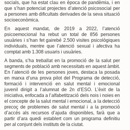
socials, que ha estat clau en època de pandèmia, i en
que s’han potenciat projectes d’atenció psicosocial per
a persones amb dificultats derivades de la seva situació
socioeconòmica.
En aquest mandat, de 2019 a 2022, l’atenció
psicoemocional ha rebut un total de 856 persones
usuàries i s’han fet gairebé 2.500 visites psicològiques
individuals, mentre que l’atenció sexual i afectiva ha
comptat amb 1.308 usuaris i usuàries.
A banda, s’ha treballat en la promoció de la salut per
segments de població amb necessitats en aquest àmbit.
En l’atenció de les persones joves, destaca la posada
en marxa d’una prova pilot del Programa de detecció,
formació i intervenció en salut mental i emocional
juvenil dirigit a l’alumnat de 2n d’ESO. L’èxit de la
iniciativa, enfocada a l’alfabetització dels nois i noies en
el concepte de la salut mental i emocional, a la detecció
precoç de problemes de salut mental i a la promoció
d’accés als recursos d’ajuda disponibles, farà que a
partir d’ara quedi establert com un programa definitiu
per al conjunt dels instituts de la ciutat.