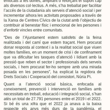
enfocats a les dones, ampliant o reforçant el suport cap
als diversos col·lectius. A més, s’ha treballat per facilitar
l’accés de la ciutadania als serveis d’atenció social i per
incrementar alhora les activitats proposades a través de
la Xarxa de Centres Cívics de la ciutat amb l’objectiu de
contribuir al benestar físic i emocional de les persones i
d’enfortir vincles entre comunitats.
“Des de l’Ajuntament estem satisfets de la feina
realitzada i del camí que estem traçant. Hem procurat
donar resposta al context i a la realitat social que viuen
moltes famílies, en un moment de crisi i de confinament
que va dificultar les tasques d’atenció i lidiant amb la
pressió que reben el sector i professionals dels serveis
socials, i hem procurat fer-ho sempre amb una mirada
posada en les persones”, ha explicat la regidora de
Drets Socials i Cooperació del consistori, Núria Pi.
Quant a l’atenció social bàsica, enfocada al
coneixement, prevenció i intervenció en famílies amb
necessitats en treball, educació i integració social, s’han
atès un total de 27.791 persones entre el 2019 i el 2022.
Si bé és una xifra que el 2022 ja anava a la baixa
respecte els anys més durs de la pandèmia, el