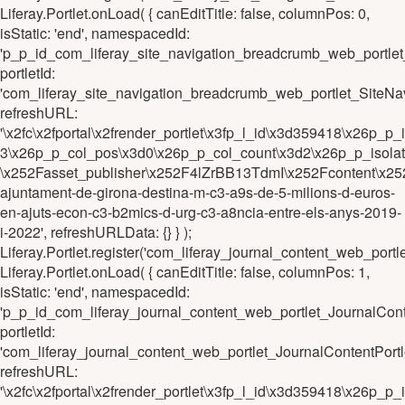
Liferay.Portlet.onLoad( { canEditTitle: false, columnPos: 0,
isStatic: 'end', namespacedId:
'p_p_id_com_liferay_site_navigation_breadcrumb_web_portl
portletId:
'com_liferay_site_navigation_breadcrumb_web_portlet_Site
refreshURL:
'\x2fc\x2fportal\x2frender_portlet\x3fp_l_id\x3d359418\x2
3\x26p_p_col_pos\x3d0\x26p_p_col_count\x3d2\x26p_p_isola
\x252Fasset_publisher\x252F4lZrBB13TdmI\x252Fcontent\x25
ajuntament-de-girona-destina-m-c3-a9s-de-5-milions-d-euros-
en-ajuts-econ-c3-b2mics-d-urg-c3-a8ncia-entre-els-anys-2019-
i-2022', refreshURLData: {} } );
Liferay.Portlet.register('com_liferay_journal_content_web_po
Liferay.Portlet.onLoad( { canEditTitle: false, columnPos: 1,
isStatic: 'end', namespacedId:
'p_p_id_com_liferay_journal_content_web_portlet_JournalCo
portletId:
'com_liferay_journal_content_web_portlet_JournalContentPo
refreshURL:
'\x2fc\x2fportal\x2frender_portlet\x3fp_l_id\x3d359418\x26