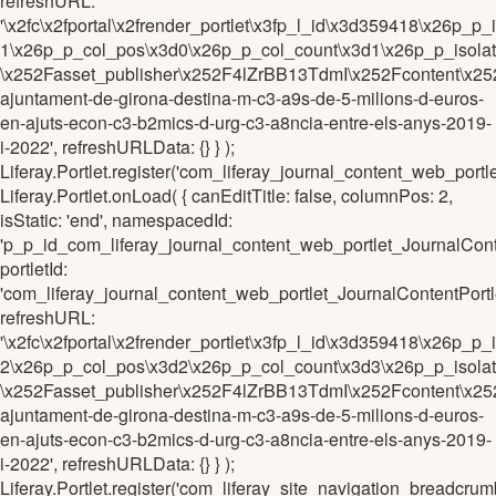
refreshURL:
'\x2fc\x2fportal\x2frender_portlet\x3fp_l_id\x3d359418\x26
1\x26p_p_col_pos\x3d0\x26p_p_col_count\x3d1\x26p_p_isola
\x252Fasset_publisher\x252F4lZrBB13TdmI\x252Fcontent\x25
ajuntament-de-girona-destina-m-c3-a9s-de-5-milions-d-euros-
en-ajuts-econ-c3-b2mics-d-urg-c3-a8ncia-entre-els-anys-2019-
i-2022', refreshURLData: {} } );
Liferay.Portlet.register('com_liferay_journal_content_web_p
Liferay.Portlet.onLoad( { canEditTitle: false, columnPos: 2,
isStatic: 'end', namespacedId:
'p_p_id_com_liferay_journal_content_web_portlet_JournalC
portletId:
'com_liferay_journal_content_web_portlet_JournalContentPo
refreshURL:
'\x2fc\x2fportal\x2frender_portlet\x3fp_l_id\x3d359418\x26
2\x26p_p_col_pos\x3d2\x26p_p_col_count\x3d3\x26p_p_isola
\x252Fasset_publisher\x252F4lZrBB13TdmI\x252Fcontent\x25
ajuntament-de-girona-destina-m-c3-a9s-de-5-milions-d-euros-
en-ajuts-econ-c3-b2mics-d-urg-c3-a8ncia-entre-els-anys-2019-
i-2022', refreshURLData: {} } );
Liferay.Portlet.register('com_liferay_site_navigation_brea