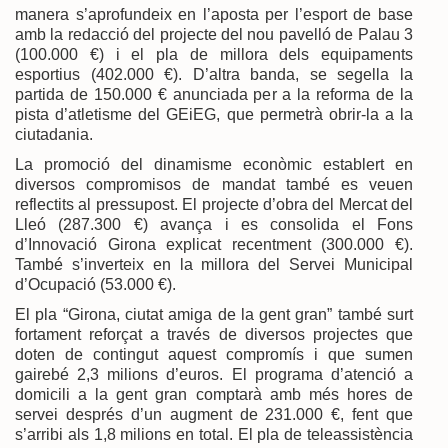
manera s’aprofundeix en l’aposta per l’esport de base
amb la redacció del projecte del nou pavelló de Palau 3
(100.000 €) i el pla de millora dels equipaments
esportius (402.000 €). D’altra banda, se segella la
partida de 150.000 € anunciada per a la reforma de la
pista d’atletisme del GEiEG, que permetrà obrir-la a la
ciutadania.
La promoció del dinamisme econòmic establert en
diversos compromisos de mandat també es veuen
reflectits al pressupost. El projecte d’obra del Mercat del
Lleó (287.300 €) avança i es consolida el Fons
d’Innovació Girona explicat recentment (300.000 €).
També s’inverteix en la millora del Servei Municipal
d’Ocupació (53.000 €).
El pla “Girona, ciutat amiga de la gent gran” també surt
fortament reforçat a través de diversos projectes que
doten de contingut aquest compromís i que sumen
gairebé 2,3 milions d’euros. El programa d’atenció a
domicili a la gent gran comptarà amb més hores de
servei després d’un augment de 231.000 €, fent que
s’arribi als 1,8 milions en total. El pla de teleassistència