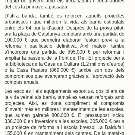
l’equip de govern amb els treballadors i treballadores
del cos la primavera passada.
D’altra banda, també es reforcen aquells projectes
urbanístics i que milloren la vida als barris estipulats
entre els 64 punts d’acord. Després de la prova pilot,
ara la plaça de Catalunya comptarà amb una partida de
100.000 € que permetrà elaborar l’estudi previ a la
reforma i pacificació definitiva. Així mateix, també
s’incorpora una partida de 595.000 € per reformar i
ampliar la passera de la Font del Rei. El projecte per a
la biblioteca de la Casa de Cultura (1,2 milions d’euros)
o la Casa Pastors (869.000 €) també són dos dels
compromisos que avançaran gràcies a l’aprovació dels
comptes anuals.
Les escoles i els equipaments esportius, dos pilars de
la vida veïnal als barris, també es veuran reforçats amb
projectes. Així, es dona compliment al compromís
d’invertir més en millores i manteniment de les escoles,
que sumen gairebé 800.000 €. El pressupost inclou
330.300 € en inversions a les escoles, 305.000 € per a
un projecte de reforma a l’escola bressol La Baldufa i
155.000 € en manteniment dels centres. De la mateixa