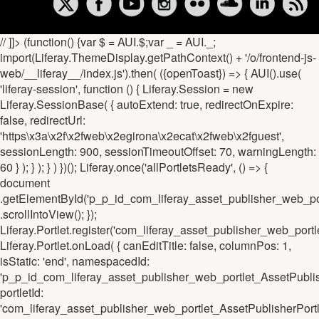
// ]]> (function() {var $ = AUI.$;var _ = AUI._;
import(Liferay.ThemeDisplay.getPathContext() + '/o/frontend-js-
web/__liferay__/index.js').then( ({openToast}) => { AUI().use(
'liferay-session', function () { Liferay.Session = new
Liferay.SessionBase( { autoExtend: true, redirectOnExpire:
false, redirectUrl:
'https\x3a\x2f\x2fweb\x2egirona\x2ecat\x2fweb\x2fguest',
sessionLength: 900, sessionTimeoutOffset: 70, warningLength:
60 } ); } ); } ) })(); Liferay.once('allPortletsReady', () => {
document
.getElementById('p_p_id_com_liferay_asset_publisher_web_p
.scrollIntoView(); });
Liferay.Portlet.register('com_liferay_asset_publisher_web_po
Liferay.Portlet.onLoad( { canEditTitle: false, columnPos: 1,
isStatic: 'end', namespacedId:
'p_p_id_com_liferay_asset_publisher_web_portlet_AssetPub
portletId:
'com_liferay_asset_publisher_web_portlet_AssetPublisherPo