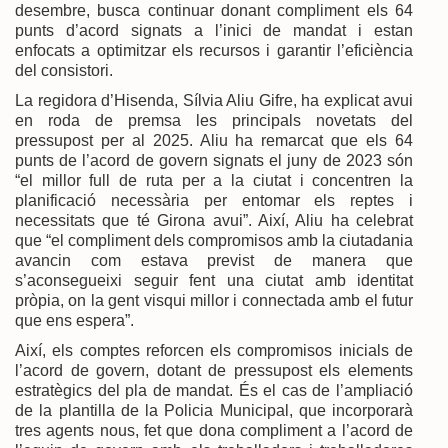
desembre, busca continuar donant compliment els 64
punts d’acord signats a l’inici de mandat i estan
enfocats a optimitzar els recursos i garantir l’eficiència
del consistori.
La regidora d’Hisenda, Sílvia Aliu Gifre, ha explicat avui
en roda de premsa les principals novetats del
pressupost per al 2025. Aliu ha remarcat que els 64
punts de l’acord de govern signats el juny de 2023 són
“el millor full de ruta per a la ciutat i concentren la
planificació necessària per entomar els reptes i
necessitats que té Girona avui”. Així, Aliu ha celebrat
que “el compliment dels compromisos amb la ciutadania
avancin com estava previst de manera que
s’aconsegueixi seguir fent una ciutat amb identitat
pròpia, on la gent visqui millor i connectada amb el futur
que ens espera”.
Així, els comptes reforcen els compromisos inicials de
l’acord de govern, dotant de pressupost els elements
estratègics del pla de mandat. És el cas de l’ampliació
de la plantilla de la Policia Municipal, que incorporarà
tres agents nous, fet que dona compliment a l’acord de