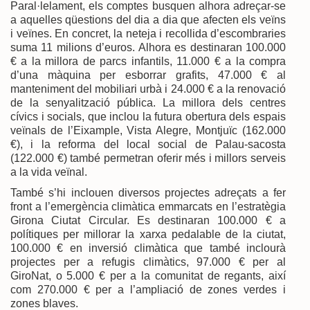
Paral·lelament, els comptes busquen alhora adreçar-se
a aquelles qüestions del dia a dia que afecten els veïns
i veïnes. En concret, la neteja i recollida d’escombraries
suma 11 milions d’euros. Alhora es destinaran 100.000
€ a la millora de parcs infantils, 11.000 € a la compra
d’una màquina per esborrar grafits, 47.000 € al
manteniment del mobiliari urbà i 24.000 € a la renovació
de la senyalització pública. La millora dels centres
cívics i socials, que inclou la futura obertura dels espais
veïnals de l’Eixample, Vista Alegre, Montjuïc (162.000
€), i la reforma del local social de Palau-sacosta
(122.000 €) també permetran oferir més i millors serveis
a la vida veïnal.
També s’hi inclouen diversos projectes adreçats a fer
front a l’emergència climàtica emmarcats en l’estratègia
Girona Ciutat Circular. Es destinaran 100.000 € a
polítiques per millorar la xarxa pedalable de la ciutat,
100.000 € en inversió climàtica que també inclourà
projectes per a refugis climàtics, 97.000 € per al
GiroNat, o 5.000 € per a la comunitat de regants, així
com 270.000 € per a l’ampliació de zones verdes i
zones blaves.