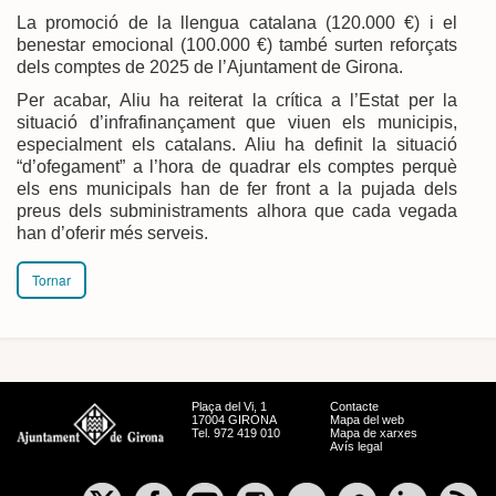
La promoció de la llengua catalana (120.000 €) i el
benestar emocional (100.000 €) també surten reforçats
dels comptes de 2025 de l’Ajuntament de Girona.
Per acabar, Aliu ha reiterat la crítica a l’Estat per la
situació d’infrafinançament que viuen els municipis,
especialment els catalans. Aliu ha definit la situació
“d’ofegament” a l’hora de quadrar els comptes perquè
els ens municipals han de fer front a la pujada dels
preus dels subministraments alhora que cada vegada
han d’oferir més serveis.
Tornar
Plaça del Vi, 1
Contacte
17004 GIRONA
Mapa del web
Tel. 972 419 010
Mapa de xarxes
Avís legal