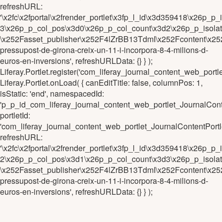
refreshURL:
'\x2fc\x2fportal\x2frender_portlet\x3fp_l_id\x3d359418\x2
3\x26p_p_col_pos\x3d0\x26p_p_col_count\x3d2\x26p_p_isola
\x252Fasset_publisher\x252F4lZrBB13TdmI\x252Fcontent\x25
pressupost-de-girona-creix-un-11-i-incorpora-8-4-milions-d-
euros-en-inversions', refreshURLData: {} } );
Liferay.Portlet.register('com_liferay_journal_content_web_po
Liferay.Portlet.onLoad( { canEditTitle: false, columnPos: 1,
isStatic: 'end', namespacedId:
'p_p_id_com_liferay_journal_content_web_portlet_JournalCo
portletId:
'com_liferay_journal_content_web_portlet_JournalContentPo
refreshURL:
'\x2fc\x2fportal\x2frender_portlet\x3fp_l_id\x3d359418\x26
2\x26p_p_col_pos\x3d1\x26p_p_col_count\x3d3\x26p_p_isola
\x252Fasset_publisher\x252F4lZrBB13TdmI\x252Fcontent\x25
pressupost-de-girona-creix-un-11-i-incorpora-8-4-milions-d-
euros-en-inversions', refreshURLData: {} } );