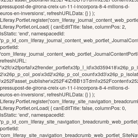
pressupost-de-girona-creix-un-11-i-incorpora-8-4-milions-d-
euros-en-inversions', refreshURLData: {} } );
Liferay.Portlet.register('com_liferay_journal_content_web_p
Liferay.Portlet.onLoad( { canEditTitle: false, columnPos: 2,
isStatic: 'end', namespacedId:
'p_p_id_com_liferay_journal_content_web_portlet_JournalC
portletId:
'com_liferay_journal_content_web_portlet_JournalContentPo
refreshURL:
'\x2fc\x2fportal\x2frender_portlet\x3fp_l_id\x3d359418\x26
2\x26p_p_col_pos\x3d2\x26p_p_col_count\x3d3\x26p_p_isola
\x252Fasset_publisher\x252F4lZrBB13TdmI\x252Fcontent\x25
pressupost-de-girona-creix-un-11-i-incorpora-8-4-milions-d-
euros-en-inversions', refreshURLData: {} } );
Liferay.Portlet.register('com_liferay_site_navigation_brea
Liferay.Portlet.onLoad( { canEditTitle: false, columnPos: 0,
isStatic: 'end', namespacedId:
'p_p_id_com_liferay_site_navigation_breadcrumb_web_portl
portletId:
'com_liferay_site_navigation_breadcrumb_web_portlet_Site