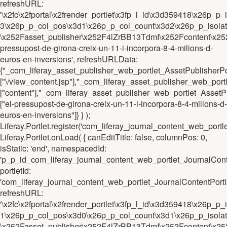
refreshURL:
'\x2fc\x2fportal\x2frender_portlet\x3fp_l_id\x3d359418\x26
3\x26p_p_col_pos\x3d1\x26p_p_col_count\x3d2\x26p_p_isola
\x252Fasset_publisher\x252F4lZrBB13TdmI\x252Fcontent\x25
pressupost-de-girona-creix-un-11-i-incorpora-8-4-milions-d-
euros-en-inversions', refreshURLData:
{"_com_liferay_asset_publisher_web_portlet_AssetPublishe
["\/view_content.jsp"],"_com_liferay_asset_publisher_web_p
["content"],"_com_liferay_asset_publisher_web_portlet_Asse
["el-pressupost-de-girona-creix-un-11-i-incorpora-8-4-milions-d-
euros-en-inversions"]} } );
Liferay.Portlet.register('com_liferay_journal_content_web_po
Liferay.Portlet.onLoad( { canEditTitle: false, columnPos: 0,
isStatic: 'end', namespacedId:
'p_p_id_com_liferay_journal_content_web_portlet_JournalCo
portletId:
'com_liferay_journal_content_web_portlet_JournalContentPo
refreshURL:
'\x2fc\x2fportal\x2frender_portlet\x3fp_l_id\x3d359418\x26
1\x26p_p_col_pos\x3d0\x26p_p_col_count\x3d1\x26p_p_isola
\x252Fasset_publisher\x252F4lZrBB13TdmI\x252Fcontent\x25