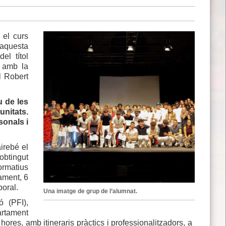
 el curs
'aquesta
el títol
t amb la
l Robert
 de les
unitats.
sonals i
irebé el
obtingut
formatius
lament, 6
boral.
Una imatge de grup de l’alumnat.
 (PFI),
rtament
ores, amb itineraris pràctics i professionalitzadors, a