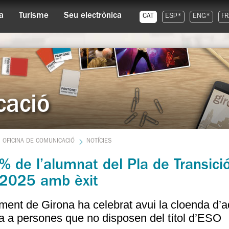
a
Turisme
Seu electrònica
CAT
ESP*
ENG*
FR
cació
OFICINA DE COMUNICACIÓ
NOTÍCIES
 de l’alumnat del Pla de Transició a
2025 amb èxit
ment de Girona ha celebrat avui la cloenda d’
 a persones que no disposen del títol d’ESO