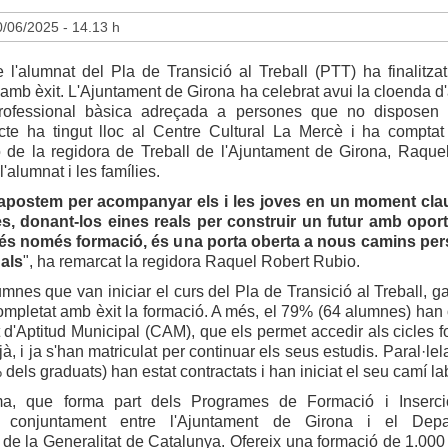
/06/2025 - 14.13 h
l'alumnat del Pla de Transició al Treball (PTT) ha finalitzat
mb èxit. L'Ajuntament de Girona ha celebrat avui la cloenda d
rofessional bàsica adreçada a persones que no disposen d
cte ha tingut lloc al Centre Cultural La Mercè i ha compta
ió de la regidora de Treball de l'Ajuntament de Girona, Raque
l'alumnat i les famílies.
apostem per acompanyar els i les joves en un moment clau
s, donant-los eines reals per construir un futur amb oport
és només formació, és una porta oberta a nous camins per
als
", ha remarcat la regidora Raquel Robert Rubio.
mnes que van iniciar el curs del Pla de Transició al Treball, ga
mpletat amb èxit la formació. A més, el 79% (64 alumnes) han 
at d'Aptitud Municipal (CAM), que els permet accedir als cicles 
jà, i ja s'han matriculat per continuar els seus estudis. Paral·le
 dels graduats) han estat contractats i han iniciat el seu camí la
ma, que forma part dels Programes de Formació i Inserció
za conjuntament entre l'Ajuntament de Girona i el Depa
de la Generalitat de Catalunya. Ofereix una formació de 1.000 h