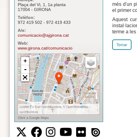
més d'un pl
Plaça del Vi, 1, 1a planta
17004 - GIRONA
el primer c
Telèfon:
Aquest curs
972 419 502 - 972 419 433
instal·laci
A/e:
terme a les 
comunicacio@ajgirona.cat
Web:
Tornar
www.girona.cat/comunicacio