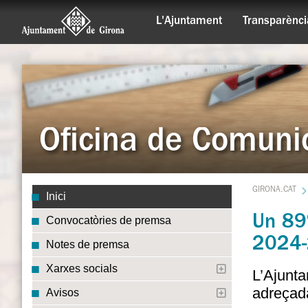
L'Ajuntament
Transparènci
Oficina de Comuni
GIRONA.CAT
Inici
Un 89%
Convocatòries de premsa
2024-
Notes de premsa
Xarxes socials
L’Ajunta
adreçada
Avisos