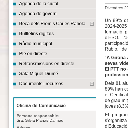
Agenda de la ciutat
Divendres 20
Agenda de govern
Un 89% de 
Beca dels Premis Carles Rahola
2024-2025 a
formació p
Butlletins digitals
d'ESO. L'a
participac
Ràdio municipal
Rubio, i de 
Ple en directe
"
A Girona 
seves vide
Retransmissions en directe
El PTT no 
Sala Miquel Diumé
profession
Dels 81 alu
Documents i recursos
89% han co
el Certific
de grau mit
joves (8,3%
Oficina de Comunicació
El progra
Persona responsable:
s'organit
Sra. Sílvia Planas Dalmau
d'Educació 
Adreça: