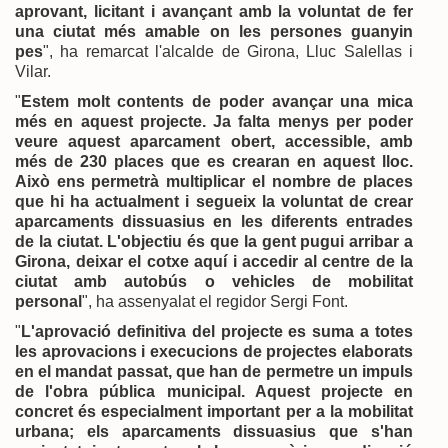
aprovant, licitant i avançant amb la voluntat de fer
una ciutat més amable on les persones guanyin
pes
", ha remarcat l'alcalde de Girona, Lluc Salellas i
Vilar.
"
Estem molt contents de poder avançar una mica
més en aquest projecte. Ja falta menys per poder
veure aquest aparcament obert, accessible, amb
més de 230 places que es crearan en aquest lloc.
Això ens permetrà multiplicar el nombre de places
que hi ha actualment i segueix la voluntat de crear
aparcaments dissuasius en les diferents entrades
de la ciutat. L'objectiu és que la gent pugui arribar a
Girona, deixar el cotxe aquí i accedir al centre de la
ciutat amb autobús o vehicles de mobilitat
personal
", ha assenyalat el regidor Sergi Font.
"
L'aprovació definitiva del projecte es suma a totes
les aprovacions i execucions de projectes elaborats
en el mandat passat, que han de permetre un impuls
de l'obra pública municipal. Aquest projecte en
concret és especialment important per a la mobilitat
urbana; els aparcaments dissuasius que s'han