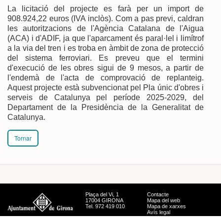
La licitació del projecte es farà per un import de
908.924,22 euros (IVA inclòs). Com a pas previ, caldran
les autoritzacions de l'Agència Catalana de l'Aigua
(ACA) i d'ADIF, ja que l'aparcament és paral·lel i limítrof
a la via del tren i es troba en àmbit de zona de protecció
del sistema ferroviari. Es preveu que el termini
d'execució de les obres sigui de 9 mesos, a partir de
l'endemà de l'acta de comprovació de replanteig.
Aquest projecte està subvencionat pel Pla únic d'obres i
serveis de Catalunya pel període 2025-2029, del
Departament de la Presidència de la Generalitat de
Catalunya.
Tornar
Plaça del Vi, 1
Contacte
17004 GIRONA
Mapa del web
Tel. 972 419 010
Mapa de xarxes
Avís legal