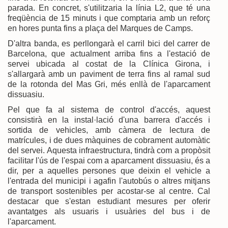
parada. En concret, s'utilitzaria la línia L2, que té una
freqüència de 15 minuts i que comptaria amb un reforç
en hores punta fins a plaça del Marques de Camps.
D'altra banda, es perllongarà el carril bici del carrer de
Barcelona, que actualment arriba fins a l'estació de
servei ubicada al costat de la Clínica Girona, i
s'allargarà amb un paviment de terra fins al ramal sud
de la rotonda del Mas Gri, més enllà de l'aparcament
dissuasiu.
Pel que fa al sistema de control d'accés, aquest
consistirà en la instal·lació d'una barrera d'accés i
sortida de vehicles, amb càmera de lectura de
matrícules, i de dues màquines de cobrament automàtic
del servei. Aquesta infraestructura, tindrà com a propòsit
facilitar l'ús de l'espai com a aparcament dissuasiu, és a
dir, per a aquelles persones que deixin el vehicle a
l'entrada del municipi i agafin l'autobús o altres mitjans
de transport sostenibles per acostar-se al centre. Cal
destacar que s'estan estudiant mesures per oferir
avantatges als usuaris i usuàries del bus i de
l'aparcament.