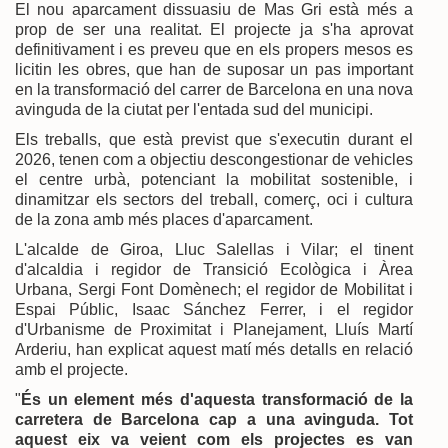
El nou aparcament dissuasiu de Mas Gri està més a
prop de ser una realitat. El projecte ja s'ha aprovat
definitivament i es preveu que en els propers mesos es
licitin les obres, que han de suposar un pas important
en la transformació del carrer de Barcelona en una nova
avinguda de la ciutat per l'entada sud del municipi.
Els treballs, que està previst que s'executin durant el
2026, tenen com a objectiu descongestionar de vehicles
el centre urbà, potenciant la mobilitat sostenible, i
dinamitzar els sectors del treball, comerç, oci i cultura
de la zona amb més places d'aparcament.
L'alcalde de Giroa, Lluc Salellas i Vilar; el tinent
d'alcaldia i regidor de Transició Ecològica i Àrea
Urbana, Sergi Font Domènech; el regidor de Mobilitat i
Espai Públic, Isaac Sánchez Ferrer, i el regidor
d'Urbanisme de Proximitat i Planejament, Lluís Martí
Arderiu, han explicat aquest matí més detalls en relació
amb el projecte.
"
És un element més d'aquesta transformació de la
carretera de Barcelona cap a una avinguda. Tot
aquest eix va veient com els projectes es van