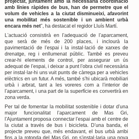
projectat, juntament amb la necessària coordinació
amb línies ràpides de bus, han de permetre que el
volum de vehicles a la ciutat disminueixi, afavorint
una mobilitat més sostenible i un ambient urbà
encara més net
", ha destacat el regidor Lluís Martí.
L'actuació consistirà en l'adequació de l'aparcament,
que serà de més de 200 places, i inclourà la
pavimentació de l'espai i la instal·lació de xarxes de
drenatge, reg i enllumenat públic. També es preveu
crear-hi elements de control, per assegurar un ús
adequat de l'espai, i deixar a punt l'obra civil necessària
per instal·lar-hi uns vuit punts de càrrega per a vehicles
elèctrics en un futur. A més, també s'hi ubicarà mobiliari
urbà i arbrat, tant a les voreres com a l'interior de
l'aparcament, i una part de la superfície es convertirà en
zona verda.
Per tal de fomentar la mobilitat sostenible i dotar d'una
major funcionalitat l'aparcament de Mas Gri,
l'Ajuntament proposa connectar l'espai amb el centre de
la ciutat a través de bus i bicicleta. D'una banda, el
projecte preveu que, més endavant, el bus urbà arribi
fins a la rotonda del Mas Gri, on s'instal·laria una nova