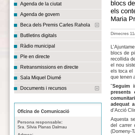
blocs de
Agenda de la ciutat
els cont
Agenda de govern
Maria Pr
Beca dels Premis Carles Rahola
Dimecres 11
Butlletins digitals
Ràdio municipal
L’Ajuntame
blocs de p
Ple en directe
recollida d
el nou sist
Retransmissions en directe
els toca el
que tenen a
Sala Miquel Diumé
"
Seguim i
Documents i recursos
presents 
comunitar
adequat a 
d’Acció Cli
Oficina de Comunicació
Aquesta se
Persona responsable:
del carrer
Sra. Sílvia Planas Dalmau
(Domeny-Ta
Adreça: