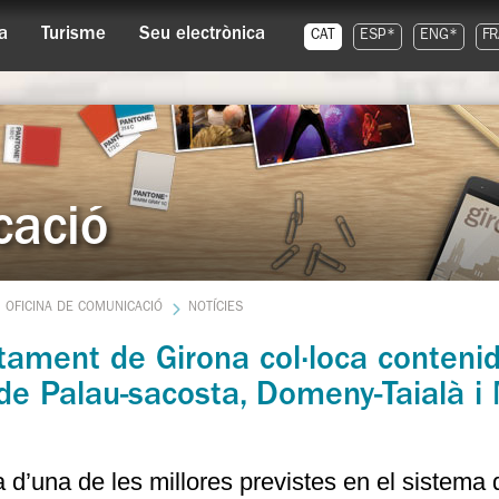
a
Turisme
Seu electrònica
CAT
ESP*
ENG*
FR
cació
OFICINA DE COMUNICACIÓ
NOTÍCIES
tament de Girona col·loca conteni
de Palau-sacosta, Domeny-Taialà i 
a d’una de les millores previstes en el sistema 