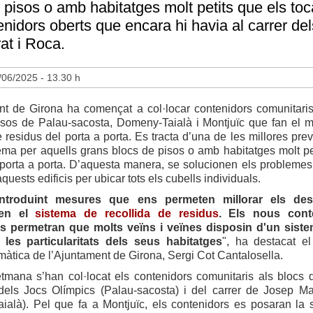
 pisos o amb habitatges molt petits que els toca
enidors oberts que encara hi havia al carrer de
at i Roca.
/06/2025 - 13.30 h
nt de Girona ha començat a col·locar contenidors comunitaris
isos de Palau-sacosta, Domeny-Taialà i Montjuïc que fan el 
e residus del porta a porta. Es tracta d’una de les millores pre
ema per aquells grans blocs de pisos o amb habitatges molt pe
 porta a porta. D’aquesta manera, se solucionen els problemes
quests edificis per ubicar tots els cubells individuals.
ntroduint mesures que ens permeten millorar els des
en el
sistema de recollida de residus
. Els nous cont
is permetran que molts veïns i veïnes disposin d'un sist
les particularitats dels seus habitatges
", ha destacat el
màtica de l’Ajuntament de Girona, Sergi Cot Cantalosella.
tmana s’han col·locat els contenidors comunitaris als blocs 
 dels Jocs Olímpics (Palau-sacosta) i del carrer de Josep Ma
ialà). Pel que fa a Montjuïc, els contenidors es posaran la