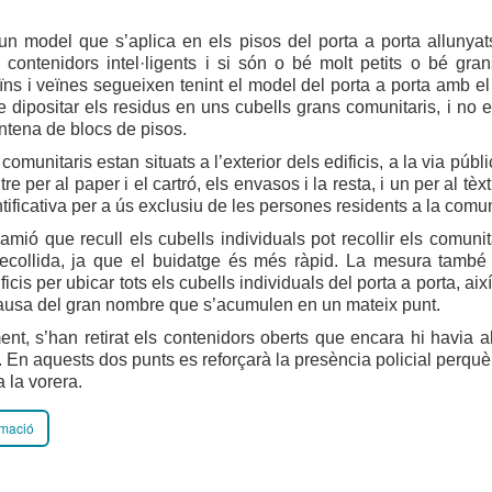
un model que s’aplica en els pisos del porta a porta allunyat
contenidors intel·ligents i si són o bé molt petits o bé gran
ns i veïnes segueixen tenint el model del porta a porta amb el 
 dipositar els residus en uns cubells grans comunitaris, i no 
ntena de blocs de pisos.
comunitaris estan situats a l’exterior dels edificis, a la via públi
altre per al paper i el cartró, els envasos i la resta, i un per al t
ntificativa per a ús exclusiu de les persones residents a la comun
amió que recull els cubells individuals pot recollir els comuni
recollida, ja que el buidatge és més ràpid. La mesura també
icis per ubicar tots els cubells individuals del porta a porta, així
causa del gran nombre que s’acumulen en un mateix punt.
ent, s’han retirat els contenidors oberts que encara hi havia a
. En aquests dos punts es reforçarà la presència policial perquè
a la vorera.
rmació