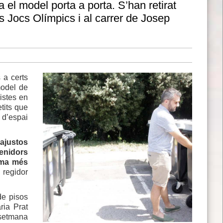
 el model porta a porta. S’han retirat
ls Jocs Olímpics i al carrer de Josep
 a certs
model de
vistes en
tits que
 d’espai
ajustos
enidors
ema més
 regidor
de pisos
ria Prat
 setmana