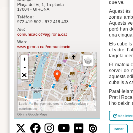
que ve.
Plaça del Vi, 1, 1a planta
17004 - GIRONA
Aquest és 
zones amb 
Telèfon:
972 419 502 - 972 419 433
Aquests veï
però han de
A/e:
comunicacio@ajgirona.cat
una cinqua
Web:
Els cubells 
www.girona.cat/comunicacio
el vidre; l’
targeta ide
El mateix c
servei de 
aquests edif
cubells a 
Paral·lelam
Prat i Roca
i ho deixin 
Més info
Tornar