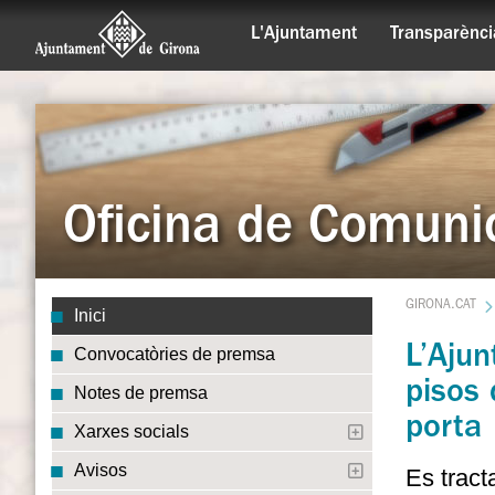
L'Ajuntament
Transparènci
Oficina de Comuni
GIRONA.CAT
Inici
L’Ajun
Convocatòries de premsa
pisos 
Notes de premsa
porta
Xarxes socials
Avisos
Es tract