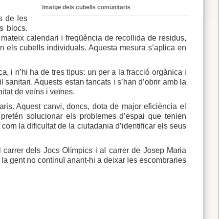
Imatge dels cubells comunitaris
s de les
s blocs.
mateix calendari i freqüència de recollida de residus,
en els cubells individuals. Aquesta mesura s’aplica en
ca, i n’hi ha de tres tipus: un per a la fracció orgànica i
èxtil sanitari. Aquests estan tancats i s’han d’obrir amb la
itat de veïns i veïnes.
taris. Aquest canvi, doncs, dota de major eficiència el
 pretén solucionar els problemes d’espai que tenien
 com la dificultat de la ciutadania d’identificar els seus
l carrer dels Jocs Olímpics i al carrer de Josep Maria
 la gent no continuï anant-hi a deixar les escombraries