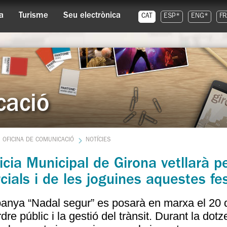
a
Turisme
Seu electrònica
CAT
ESP*
ENG*
FR
cació
OFICINA DE COMUNICACIÓ
NOTÍCIES
icia Municipal de Girona vetllarà p
ials i de les joguines aquestes fe
nya “Nadal segur” es posarà en marxa el 20 d
ordre públic i la gestió del trànsit. Durant la dot