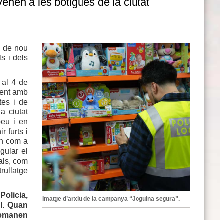
enen a les botigues de la ciutat
e de nou
s i dels
 al 4 de
ment amb
tes i de
a ciutat
peu i en
r furts i
ran com a
egular el
als, com
rullatge
Policia,
Imatge d’arxiu de la campanya “Joguina segura”.
al. Quan
demanen