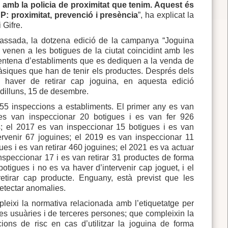
ts amb la policia de proximitat que tenim. Aquest és
P: proximitat, prevenció i presència
”, ha explicat la
 Gifre.
passada, la dotzena edició de la campanya “Joguina
 venen a les botigues de la ciutat coincidint amb les
 trentena d’establiments que es dediquen a la venda de
àsiques que han de tenir els productes. Després dels
haver de retirar cap joguina, en aquesta edició
 dilluns, 15 de desembre.
e 155 inspeccions a establiments. El primer any es van
 es van inspeccionar 20 botigues i es van fer 926
s; el 2017 es van inspeccionar 15 botigues i es van
tervenir 67 joguines; el 2019 es van inspeccionar 11
ues i es van retirar 460 joguines; el 2021 es va actuar
inspeccionar 17 i es van retirar 31 productes de forma
botigues i no es va haver d’intervenir cap joguet, i el
tirar cap producte. Enguany, està previst que les
detectar anomalies.
eixi la normativa relacionada amb l’etiquetatge per
ones usuàries i de terceres persones; que compleixin la
ons de risc en cas d’utilitzar la joguina de forma