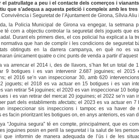
ar el patrullatge a peu i el contacte dels comerços i vianan
tiu que s’adequa a aquesta petició i compleix amb les tres 
 Convivència i Seguretat de l’Ajuntament de Girona, Sílvia Aliu i
nda, la Policia Municipal de Girona va engegar, la setmana 
e té com a objectiu controlar la seguretat dels joguets que es
adal. Durant els primers dies, el cos policial ha explicat a la
 normativa que han de complir i les condicions de seguretat b
ltats obtinguts en la darrera campanya, en què no es va 
naran únicament quatre o cinc punts de venda a partir d’aquest
va va arrencar el 2014 i, des de llavors, s’han fet un total d
ar 9 botigues i es van intervenir 2.687 joguines; el 2015
ons; el 2016 se’n van inspeccionar 30, amb 620 intervencion
 42 joguets; el 2018 es va actuar en 15 botigues i es van in
es van retirar 54 joguines; el 2020 es van inspeccionar 10 botig
ues i es van retirar del mercat 20 joguines; el 2022 se’n van 
per part dels establiments afectats; el 2023 es va actuar en 7 
n inspeccionar sis inspeccions i tampoc es va haver de re
 es facin prioritzant les botigues on, en anys anteriors, es van 
a “Joguina segura” té en compte, principalment, que es compl
les joguines posin en perill la seguretat i la salut de les pers
 i que informin de manera adequada de l’ús i de les situaci