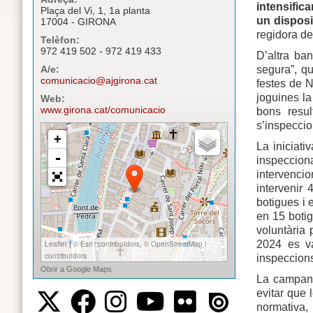
intensific
Plaça del Vi, 1, 1a planta
un disposi
17004 - GIRONA
regidora de
Telèfon:
972 419 502 - 972 419 433
D’altra ba
segura”, qu
A/e:
comunicacio@ajgirona.cat
festes de N
joguines la
Web:
www.girona.cat/comunicacio
bons resu
s’inspeccio
La iniciati
inspeccion
intervenci
intervenir
botigues i 
en 15 botig
voluntària 
2024 es va
inspeccions
La campany
evitar que 
normativa,