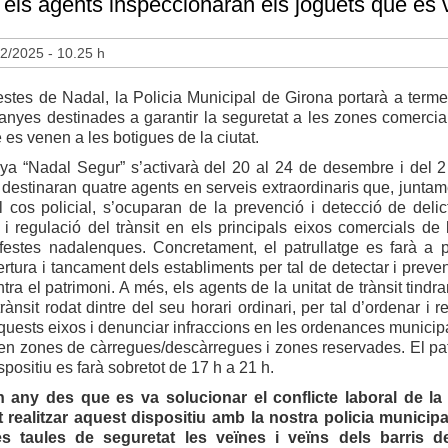
 els agents inspeccionaran els joguets que es v
2/2025 - 10.25 h
estes de Nadal, la Policia Municipal de Girona portarà a term
nyes destinades a garantir la seguretat a les zones comercial
 es venen a les botigues de la ciutat.
a “Nadal Segur” s’activarà del 20 al 24 de desembre i del 2
i destinaran quatre agents en serveis extraordinaris que, junta
l cos policial, s’ocuparan de la prevenció i detecció de delic
 i regulació del trànsit en els principals eixos comercials de l
 festes nadalenques. Concretament, el patrullatge es farà a 
ertura i tancament dels establiments per tal de detectar i preveni
ntra el patrimoni. A més, els agents de la unitat de trànsit tind
 trànsit rodat dintre del seu horari ordinari, per tal d’ordenar i r
aquests eixos i denunciar infraccions en les ordenances municip
en zones de càrregues/descàrregues i zones reservades. El pat
spositiu es farà sobretot de 17 h a 21 h.
 any des que es va solucionar el conflicte laboral de la 
realitzar aquest dispositiu amb la nostra policia municip
s taules de seguretat les veïnes i veïns dels barris 