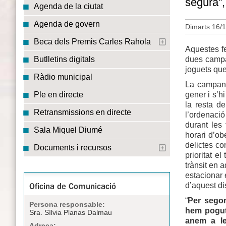
segura”,
Agenda de la ciutat
Agenda de govern
Dimarts 16/1
Beca dels Premis Carles Rahola
Aquestes f
dues campa
Butlletins digitals
joguets que
Ràdio municipal
La campany
gener i s’h
Ple en directe
la resta de
Retransmissions en directe
l’ordenació
durant les
Sala Miquel Diumé
horari d’ob
delictes co
Documents i recursos
prioritat el
trànsit en 
estacionar 
d’aquest di
Oficina de Comunicació
“
Per segon
Persona responsable:
hem pogut 
Sra. Sílvia Planas Dalmau
anem a le
Adreça: