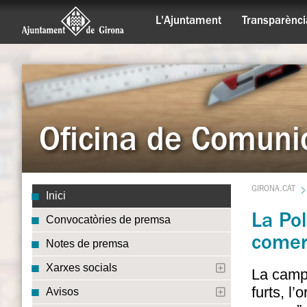
L'Ajuntament
Transparènci
Oficina de Comuni
GIRONA.CAT
Inici
La Pol
Convocatòries de premsa
comerc
Notes de premsa
Xarxes socials
La campa
furts, l’
Avisos