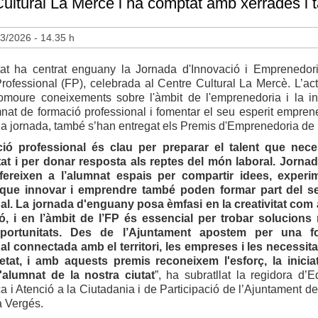
ultural La Mercè i ha comptat amb xerrades i 
3/2026 - 14.35 h
itat ha centrat enguany la Jornada d'Innovació i Emprenedor
ofessional (FP), celebrada al Centre Cultural La Mercè. L’act
romoure coneixements sobre l'àmbit de l'emprenedoria i la i
mnat de formació professional i fomentar el seu esperit empren
la jornada, també s’han entregat els Premis d'Emprenedoria de 
ió professional és clau per preparar el talent que neces
tat i per donar resposta als reptes del món laboral. Jorn
fereixen a l’alumnat espais per compartir idees, experim
 que innovar i emprendre també poden formar part del se
al. La jornada d'enguany posa èmfasi en la creativitat com
ó, i en l’àmbit de l’FP és essencial per trobar solucions
portunitats. Des de l’Ajuntament apostem per una f
al connectada amb el territori, les empreses i les necessita
etat, i amb aquests premis reconeixem l'esforç, la iniciat
l'alumnat de la nostra ciutat
”, ha subratllat la regidora d’E
ca i Atenció a la Ciutadania i de Participació de l’Ajuntament d
a Vergés.