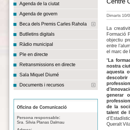
Centre C
Agenda de la ciutat
Agenda de govern
Dimarts 10/0
Beca dels Premis Carles Rahola
La creativ
Formació Pr
Butlletins digitals
objectiu p
Ràdio municipal
entre l'alu
el marc de 
Ple en directe
“
La formac
Retransmissions en directe
nostra ciu
aquesta o
Sala Miquel Diumé
descobrir
profession
Documents i recursos
d’innovaci
generar o
profession
de la soci
Oficina de Comunicació
talent de 
Persona responsable:
d’Estadísti
Sra. Sílvia Planas Dalmau
Queralt Vil
Adreça: