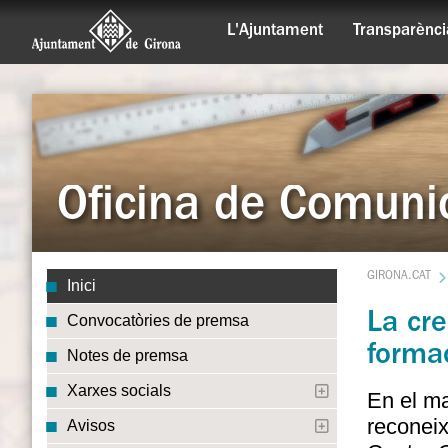
L'Ajuntament
Transparènci
Oficina de Comuni
GIRONA.CAT
Inici
La cre
Convocatòries de premsa
formac
Notes de premsa
Xarxes socials
En el ma
reconeix
Avisos