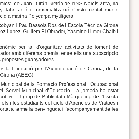
namics”, de Juan Durán Bretón de l’INS Narcís Xifra, ha
 fabricació i comercialització d'instrumental mèdic
ascídia marina Polycarpa mytiligera.
kobyan i Pau Bassols Ros de l’Escola Tècnica Girona
uñoz Lopez, Guillem Pi Obrador, Yasmine Himer Chaib i
nòmic per tal d'organitzar activitats de foment de
ador amb diferents premis, entre ells una subscripció
les propostes guanyadores.
 de la Fundació per l’Autoocupació de Girona, de la
e Girona (AEEG).
ll Municipal de la Formació Professional i Ocupacional
el Servei Municipal d’Educació. La jornada ha estat
ontilivi. El grup de Publicitat i Màrqueting de l’Escola
 els i les estudiants del cicle d'Agències de Viatges i
ortat a terme la benvinguda i l'acompanyament de les