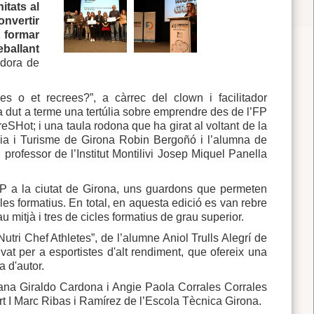
itats al
onvertir
t formar
eballant
idora de
 o et recrees?”, a càrrec del clown i facilitador
 dut a terme una tertúlia sobre emprendre des de l’FP
Hot; i una taula rodona que ha girat al voltant de la
eria i Turisme de Girona Robin Bergoñó i l’alumna de
l professor de l’Institut Montilivi Josep Miquel Panella
’FP a la ciutat de Girona, uns guardons que permeten
les formatius. En total, en aquesta edició es van rebre
u mitjà i tres de cicles formatius de grau superior.
Nutri Chef Athletes”, de l’alumne Aniol Trulls Alegrí de
ivat per a esportistes d'alt rendiment, que ofereix una
a d'autor.
iana Giraldo Cardona i Angie Paola Corrales Corrales
art I Marc Ribas i Ramírez de l’Escola Tècnica Girona.