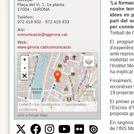
“
La formaci
Plaça del Vi, 1, 1a planta
nostre ter
17004 - GIRONA
idees en p
Telèfon:
part del s
972 419 502 - 972 419 433
per connec
A/e:
Treball de 
comunicacio@ajgirona.cat
El program
Web:
www.girona.cat/comunicacio
d'experiènc
amb represe
mobilitat i
l'Institut 
ha explicat
Finalment,
reconèixer 
19 projectes
El primer p
l’Escola d’
proposta ga
En segona 
de l’INS Mo