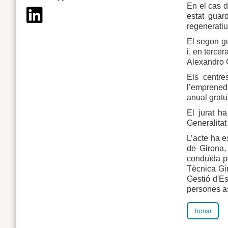
En el cas d
estat guar
regeneratiu
El segon g
i, en terce
Alexandro G
Els centre
l’emprenedo
anual gratu
El jurat h
Generalitat
L’acte ha e
de Girona,
conduïda pe
Tècnica Gir
Gestió d'Es
persones as
Tornar