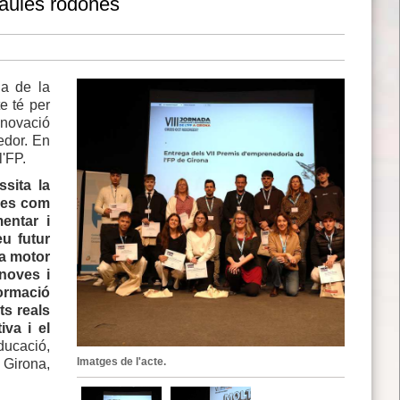
taules rodones
ia de la
e té per
nnovació
edor. En
l'FP.
sita la
ades com
entar i
u futur
 a motor
 noves i
ormació
ts reals
iva i el
ducació,
Imatges de l'acte.
e Girona,