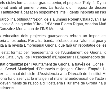
els cicles formatius de grau superior, el projecte “Polylife Dy
donat amb el primer premi. Es tracta d’un negoci de disseny,
 i antibacterià basat en biopolímers intel·ligents inspirats en l’
uardó l'ha obtingut “Nexx”, dels alumnes Robert Chalabyan Ha
ra posició, ha quedat “Giro-L” d’Aruna Floren Rigau, Ariadna M
onzález Montalban de l’INS Montilivi.
s educatius dels projectes guanyadors rebran un import eco
ria a les aules. Per altra banda, s'obsequiarà l'alumnat guany
ïta a la revista Empresarial Girona, que farà un reportatge de 
a estat format per representants de l’Ajuntament de Girona,
 de Catalunya i de l’Associació d’Empresaris i Emprenedors d
stat organitzat per l’Ajuntament de Girona, a través del Conse
 el Servei Municipal d’Ocupació mitjançant Girona Emprèn i 
r l’alumnat del cicle d'Assistència a la Direcció de l'Institut M
ona ha dissenyat la imatge i el material audiovisual de l’acte i
deveniments de l’Escola d’Hostaleria i Turisme de Girona ha p
sistents.