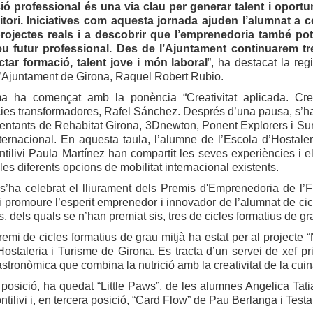
ó professional és una via clau per generar talent i oportun
ritori. Iniciatives com aquesta jornada ajuden l’alumnat a c
rojectes reals i a descobrir que l’emprenedoria també po
eu futur professional. Des de l’Ajuntament continuarem tr
tar formació, talent jove i món laboral
”, ha destacat la reg
l’Ajuntament de Girona, Raquel Robert Rubio.
a ha començat amb la ponència “Creativitat aplicada. Crees
ies transformadores, Rafel Sánchez. Després d’una pausa, s’ha
ntants de Rehabitat Girona, 3Dnewton, Ponent Explorers i SureS
nternacional. En aquesta taula, l’alumne de l’Escola d’Hostal
Montilivi Paula Martínez han compartit les seves experiències i e
 les diferents opcions de mobilitat internacional existents.
 s’ha celebrat el lliurament dels Premis d'Emprenedoria de l
i promoure l’esperit emprenedor i innovador de l’alumnat de cic
, dels quals se n’han premiat sis, tres de cicles formatius de gra
remi de cicles formatius de grau mitjà ha estat per al projecte “
Hostaleria i Turisme de Girona. Es tracta d’un servei de xef pr
stronòmica que combina la nutrició amb la creativitat de la cuin
posició, ha quedat “Little Paws”, de les alumnes Angelica Tat
ntilivi i, en tercera posició, “Card Flow” de Pau Berlanga i Test