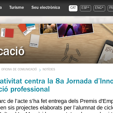
a
Turisme
Seu electrònica
CAT
ESP*
ENG*
FR
cació
OFICINA DE COMUNICACIÓ
NOTÍCIES
ativitat centra la 8a Jornada d’In
ió professional
rc de l’acte s’ha fet entrega dels Premis d'Em
en sis projectes elaborats per l’alumnat de cicl