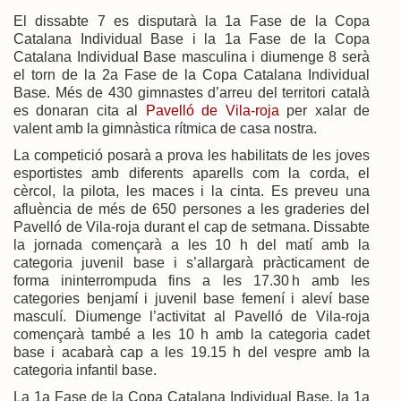
El dissabte 7 es disputarà la 1a Fase de la Copa
Catalana Individual Base i la 1a Fase de la Copa
Catalana Individual Base masculina i diumenge 8 serà
el torn de la 2a Fase de la Copa Catalana Individual
Base. Més de 430 gimnastes d’arreu del territori català
es donaran cita al
Pavelló de Vila-roja
per xalar de
valent amb la gimnàstica rítmica de casa nostra.
La competició posarà a prova les habilitats de les joves
esportistes amb diferents aparells com la corda, el
cèrcol, la pilota, les maces i la cinta. Es preveu una
afluència de més de 650 persones a les graderies del
Pavelló de Vila-roja durant el cap de setmana. Dissabte
la jornada començarà a les 10 h del matí amb la
categoria juvenil base i s’allargarà pràcticament de
forma ininterrompuda fins a les 17.30 h amb les
categories benjamí i juvenil base femení i aleví base
masculí. Diumenge l’activitat al Pavelló de Vila-roja
començarà també a les 10 h amb la categoria cadet
base i acabarà cap a les 19.15 h del vespre amb la
categoria infantil base.
La 1a Fase de la Copa Catalana Individual Base, la 1a