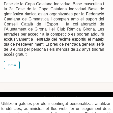
Fase de la Copa Catalana Individual Base masculina i
la 2a Fase de la Copa Catalana Individual Base de
gimnàstica rítmica estan organitzades per la Federació
Catalana de Gimnàstica i compten amb el suport del
Consell Català de l'Esport i la col·laboració de
l’Ajuntament de Girona i el Club Rítmica Girona. Les
entrades per accedir a la competició es podran adquirir
exclusivament a l’entrada del recinte esportiu el mateix
dia de l’esdeveniment. El preu de l’entrada general serà
de 8 euros per persona i els menors de 12 anys tindran
accés gratuït.
Tornar
Plaça del Vi, 1
Contacte
17004 GIRONA
Mapa del web
Utilitzem galetes per oferir contingut personalitzat, analitzar
Tel. 972 419 010
Mapa de xarxes
Avís legal
tendències, administrar el lloc web, fer un seguiment dels