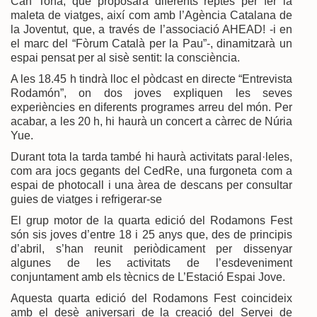
Can Tona, que proposarà diferents reptes per fer la
maleta de viatges, així com amb l’Agència Catalana de
la Joventut, que, a través de l’associació AHEAD! -i en
el marc del “Fòrum Català per la Pau”-, dinamitzarà un
espai pensat per al sisè sentit: la consciència.
A les 18.45 h tindrà lloc el pòdcast en directe “Entrevista
Rodamón”, on dos joves expliquen les seves
experiències en diferents programes arreu del món. Per
acabar, a les 20 h, hi haurà un concert a càrrec de Núria
Yue.
Durant tota la tarda també hi haurà activitats paral·leles,
com ara jocs gegants del CedRe, una furgoneta com a
espai de photocall i una àrea de descans per consultar
guies de viatges i refrigerar-se
El grup motor de la quarta edició del Rodamons Fest
són sis joves d’entre 18 i 25 anys que, des de principis
d’abril, s’han reunit periòdicament per dissenyar
algunes de les activitats de l’esdeveniment
conjuntament amb els tècnics de L’Estació Espai Jove.
Aquesta quarta edició del Rodamons Fest coincideix
amb el desè aniversari de la creació del Servei de