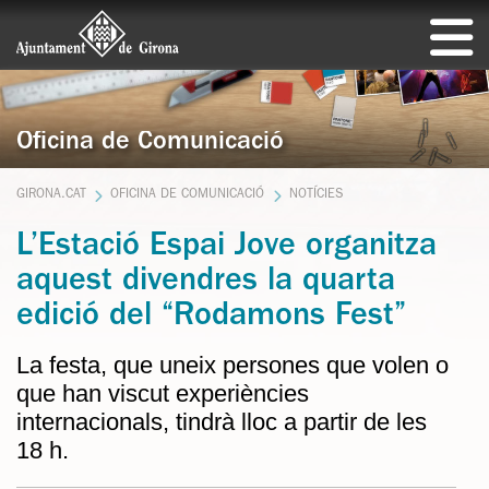
Oficina de Comunicació
GIRONA.CAT
OFICINA DE COMUNICACIÓ
NOTÍCIES
L’Estació Espai Jove organitza
aquest divendres la quarta
edició del “Rodamons Fest”
La festa, que uneix persones que volen o
que han viscut experiències
internacionals, tindrà lloc a partir de les
18 h.