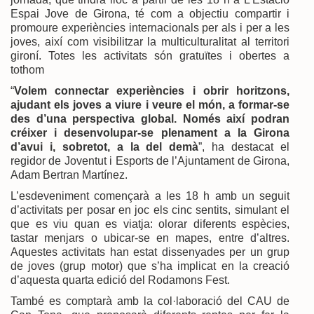
Espai Jove de Girona, té com a objectiu compartir i
promoure experiències internacionals per als i per a les
joves, així com visibilitzar la multiculturalitat al territori
gironí. Totes les activitats són gratuïtes i obertes a
tothom
“
Volem connectar experiències i obrir horitzons,
ajudant els joves a viure i veure el món, a formar-se
des d’una perspectiva global. Només així podran
créixer i desenvolupar-se plenament a la Girona
d’avui i, sobretot, a la del demà
”, ha destacat el
regidor de Joventut i Esports de l’Ajuntament de Girona,
Adam Bertran Martínez.
L’esdeveniment començarà a les 18 h amb un seguit
d’activitats per posar en joc els cinc sentits, simulant el
que es viu quan es viatja: olorar diferents espècies,
tastar menjars o ubicar-se en mapes, entre d’altres.
Aquestes activitats han estat dissenyades per un grup
de joves (grup motor) que s’ha implicat en la creació
d’aquesta quarta edició del Rodamons Fest.
També es comptarà amb la col·laboració del CAU de