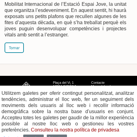
Mobilitat Internacional de l’Estació Espai Jove, la unitat
que organitza l’esdeveniment. En aquest sentit, hi haurà
exposats uns petits plafons que recullen algunes de les
fites d’aquesta dècada, en què s’ha treballat perquè els
joves puguin desenvolupar competències i projectes
vitals amb sentit a l’estranger.
Tornar
Plaça del Vi, 1
Contacte
17004 GIRONA
Mapa del web
Tel. 972 419 010
Mapa de xarxes
Utilitzem galetes per oferir contingut personalitzat, analitzar
Avís legal
tendències, administrar el lloc web, fer un seguiment dels
moviments dels usuaris al lloc web i recollir informació
demogràfica sobre la nostra base d'usuaris en conjunt.
Accepteu totes les galetes per gaudir de la millor experiència
possible al nostre lloc web o gestioneu les vostres
preferències.
Consulteu la nostra política de privadesa