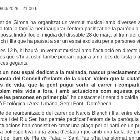
/03/2026 - 21.00 h
nt de Girona ha organitzat un vermut musical amb diverses ac
 tota la família per inaugurar l’entorn pacificat de la parròqui
posta tindrà lloc el migdia del dissabte 28 de març, al tram del 
ch i Illa que ha passat a ser un espai exclusiu per a persones v
 les 12 h, hi haurà un vermut musical amb l’actuació en directe 
es que s’hi acostin també podran jugar a amb jocs de fusta o 
eces gegants.
 un nou espai dedicat a la mainada, nascut precisament a
osta del Consell d'Infants de la ciutat. Volem que la ciuta
 de vida, que la gent pugui sortir al carrer i compartir
Volem més vida a fora, i amb actuacions com aquesta p
e les persones en primer pla
”, ha destacat el tinent d’alcaldia 
ó Ecològica i Àrea Urbana, Sergi Font i Domènech.
e de reurbanització del carrer de Narcís Blanch i Illa, entre el
erca i del Riu Ser, han permès pacificar l’entorn de la parròqui
tuacions han consistit en crear una plaça per al barri en un pu
a poliesportiva i una zona d’estada i joc amb una taula de pi
t del barri de Pla de Palau – Sant Pau s’ha transformat en 