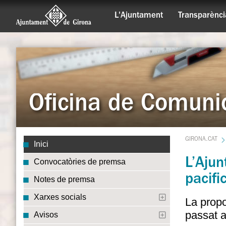
L'Ajuntament
Transparènci
Oficina de Comuni
GIRONA.CAT
Inici
L’Ajun
Convocatòries de premsa
pacifi
Notes de premsa
Xarxes socials
La propo
passat a
Avisos