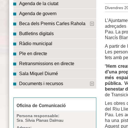
Agenda de la ciutat
Divendres 20
Agenda de govern
L’Ajuntame
Beca dels Premis Carles Rahola
adreçades a
Pau. La pro
Butlletins digitals
Narcís Blan
Ràdio municipal
A partir de
Les person
Ple en directe
fets amb p
Retransmissions en directe
“
Hem creat
d'una prop
Sala Miquel Diumé
més espais
pública. 
Documents i recursos
benestar d
de Transici
Les obres d
Oficina de Comunicació
del Riu Lli
Pau. Les ac
Persona responsable:
ha una pist
Sra. Sílvia Planas Dalmau
Aquest pun
Adreça: