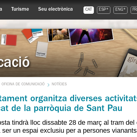
a
Turisme
Seu electrònica
CAT
ESP*
ENG*
FR
cació
OFICINA DE COMUNICACIÓ
NOTÍCIES
tament organitza diverses activitat
cat de la parròquia de Sant Pau
sta tindrà lloc dissabte 28 de març al tram del 
 ser un espai exclusiu per a persones vianants