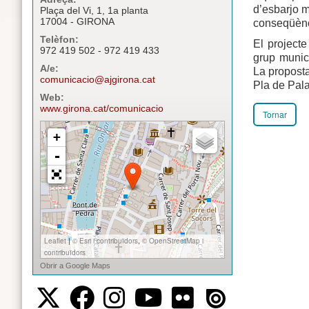
d’esbarjo m
Plaça del Vi, 1, 1a planta
17004 - GIRONA
conseqüènci
Telèfon:
El projecte
972 419 502 - 972 419 433
grup munic
A/e:
La proposta
comunicacio@ajgirona.cat
Pla de Pala
Web:
www.girona.cat/comunicacio
Tornar