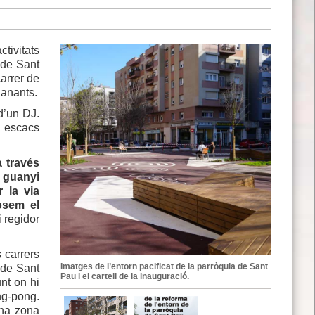
tivitats
a de Sant
carrer de
ianants.
d’un DJ.
a escacs
 través
t guanyi
 la via
osem el
i regidor
s carrers
Imatges de l’entorn pacificat de la parròquia de Sant
a de Sant
Pau i el cartell de la inauguració.
nt on hi
ng-pong.
una zona