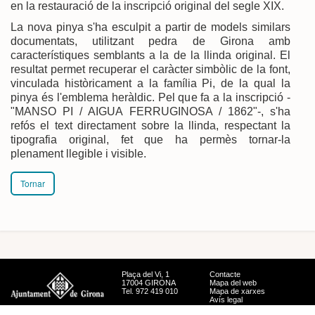
en la restauració de la inscripció original del segle XIX.
La nova pinya s'ha esculpit a partir de models similars
documentats, utilitzant pedra de Girona amb
característiques semblants a la de la llinda original. El
resultat permet recuperar el caràcter simbòlic de la font,
vinculada històricament a la família Pi, de la qual la
pinya és l'emblema heràldic. Pel que fa a la inscripció -
"MANSO PI / AIGUA FERRUGINOSA / 1862"-, s'ha
refós el text directament sobre la llinda, respectant la
tipografia original, fet que ha permès tornar-la
plenament llegible i visible.
Tornar
Plaça del Vi, 1
Contacte
17004 GIRONA
Mapa del web
Tel. 972 419 010
Mapa de xarxes
Avís legal