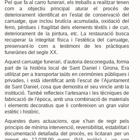
Pel que fa al carro funerari, els treballs a realitzar tenen
com a objectiu principal aturar el procés de
deteriorament identificat en l'estat de conservació del
carruatge, que inclou brutícia acumulada, oxidació del
ferro, pèrdues i fragilitat dels elements tèxtils i de cuir,
deteriorament de la pintura, etc. La restauració busca
recuperar la integritat física i l'estètica del carruatge,
preservant-lo com a testimoni de les pràctiques
funeràries del segle XX.
Aquest carruatge funerari, d'autoria desconeguda, forma
part de la història local de Sant Daniel i Girona. Era
utilitzat per a transportar taüts en cerimònies públiques i
privades, i està identificat amb l'escut de l'Ajuntament
de Sant Daniel, cosa que demostra el seu vincle amb la
institució. També reflecteix l'artesania i les tècniques de
fabricació de l'època, amb una combinació de materials
i elements decoratius que li confereixen un gran valor
estètic i històric.
Aquestes dues actuacions, que s'han de regir pels
principis de mínima intervenció, reversibilitat, estabilitat i
documentació detallada del procés, es licitaran per un
import de 12.038,90 euros (IVA inclòs) i, un cop