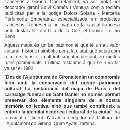
francesos a Girona. Concretament, va ser pintat pel
decorador gironí Salvi Camós i Ventura com a reclam
publicitari per a la botiga Dolors Solana - Mercería
Perfumería Emperatriz, especialitzada en productes
francesos. Representa un mapa de la capital francesa
amb destacats com l'Illa de la Cité, el Louvre i el riu
Sena.
Aquest mapa és un bé patrimonial que té un alt valor
cultural, històric i simbòlic per a la ciutat, que actua com
a recurs turístic i cultural singular present en moltes
rutes patrimonials. L'última restauració que se li va fer
va ser el 1982.
"
Des de l'Ajuntament de Girona tenim un compromís
ferm amb la conservació del nostre patrimoni
cultural. La restauració del mapa de París i del
carruatge funerari de Sant Daniel no només permet
preservar dos elements singulars de la nostra
memòria col·lectiva, sinó que també contribueix a
enfortir la identitat històrica i cultural de la ciutat
", ha
remarcat el tinent d'alcaldia i regidor de Cultura de
l'Ajuntament de Girona, Quim Ayats Bartrina.