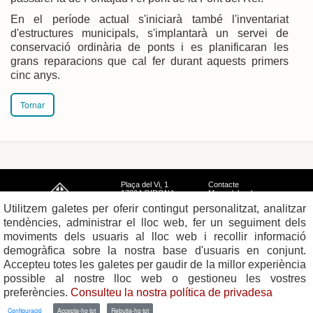
En el període actual s'iniciarà també l'inventariat
d'estructures municipals, s'implantarà un servei de
conservació ordinària de ponts i es planificaran les
grans reparacions que cal fer durant aquests primers
cinc anys.
Tornar
Plaça del Vi, 1
Contacte
17004 GIRONA
Mapa del web
Tel. 972 419 010
Mapa de xarxes
Utilitzem galetes per oferir contingut personalitzat, analitzar
Avís legal
tendències, administrar el lloc web, fer un seguiment dels
moviments dels usuaris al lloc web i recollir informació
demogràfica sobre la nostra base d'usuaris en conjunt.
Accepteu totes les galetes per gaudir de la millor experiència
possible al nostre lloc web o gestioneu les vostres
preferències.
Consulteu la nostra política de privadesa
Configuració
Accepta-ho tot
Rebutja-ho tot