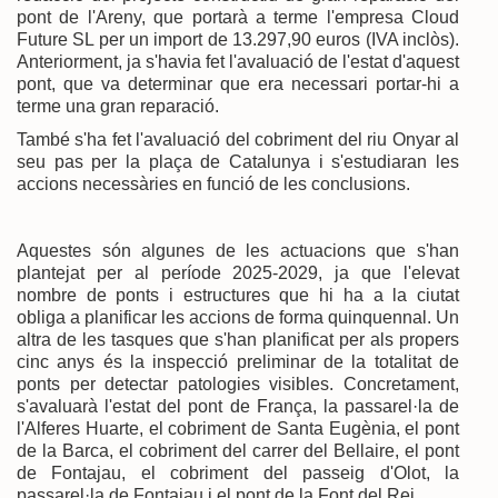
pont de l'Areny, que portarà a terme l'empresa Cloud
Future SL per un import de 13.297,90 euros (IVA inclòs).
Anteriorment, ja s'havia fet l'avaluació de l'estat d'aquest
pont, que va determinar que era necessari portar-hi a
terme una gran reparació.
També s'ha fet l'avaluació del cobriment del riu Onyar al
seu pas per la plaça de Catalunya i s'estudiaran les
accions necessàries en funció de les conclusions.
Aquestes són algunes de les actuacions que s'han
plantejat per al període 2025-2029, ja que l'elevat
nombre de ponts i estructures que hi ha a la ciutat
obliga a planificar les accions de forma quinquennal. Un
altra de les tasques que s'han planificat per als propers
cinc anys és la inspecció preliminar de la totalitat de
ponts per detectar patologies visibles. Concretament,
s'avaluarà l'estat del pont de França, la passarel·la de
l'Alferes Huarte, el cobriment de Santa Eugènia, el pont
de la Barca, el cobriment del carrer del Bellaire, el pont
de Fontajau, el cobriment del passeig d'Olot, la
passarel·la de Fontajau i el pont de la Font del Rei.