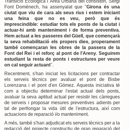
Transició Ecològica i Àrea Urbana del consistori, Sergi
Font Domènech, ha assenyalat que "
Girona és una
ciutat que viu de cara als seus rius i estem iniciant
una feina que no es veu, però que és
imprescindible: estudiar tots els ponts de la ciutat i
actuar-hi amb manteniment i de forma preventiva.
Hem actuat a les passeres del Güell, que començarà
la seva rehabilitació els propers dies, properament
també començaran les obres de la passera de la
Font del Rei i el reforç al pont de l'Areny. Seguirem
estudiant la resta de ponts i estructures per veure
on cal seguir actuant
".
Recentment, s'han iniciat les licitacions per contractar
els serveis tècnics per avaluar el pont de Bisbe
Lorenzana i el pont d'en Gómez. Aquesta iniciativa té
com a objectiu determinar l'estat actual dels ponts,
avaluar la seva aptitud actual per resistir les càrregues
de serveis i proposar mesures preventives adients per
tal de perllongar la vida útil de l'estructura, així com
actuacions de reparació i/o manteniment.
A més, també s'han adjudicat els serveis tècnics per a la
redacció del projecte constructiu de gran reparació del