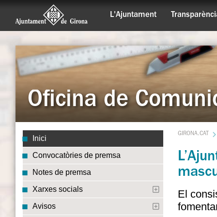
L'Ajuntament
Transparènci
Oficina de Comuni
GIRONA.CAT
Inici
L’Aju
Convocatòries de premsa
mascul
Notes de premsa
Xarxes socials
El consi
fomentar
Avisos