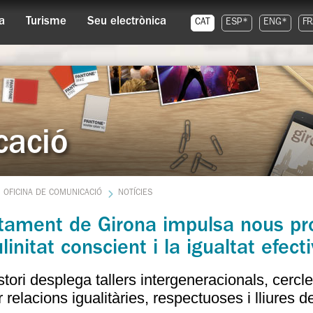
a
Turisme
Seu electrònica
CAT
ESP*
ENG*
FR
cació
OFICINA DE COMUNICACIÓ
NOTÍCIES
ntament de Girona impulsa nous pr
initat conscient i la igualtat efect
stori desplega tallers intergeneracionals, cercl
 relacions igualitàries, respectuoses i lliures d