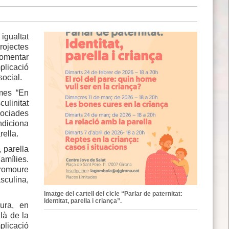
igualtat
rojectes
fomentar
mplicació
social.
omes “En
ulinitat
sociades
ndiciona
rella.
, parella
Famílies.
promoure
asculina,
Imatge del cartell del cicle “Parlar de paternitat:
Identitat, parella i criança”.
Cura, en
là de la
plicació