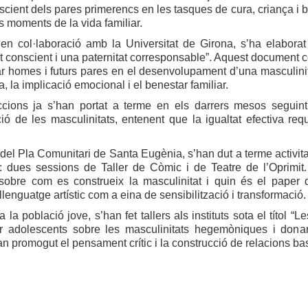
nscient dels pares primerencs en les tasques de cura, criança i b
s moments de la vida familiar.
 en col·laboració amb la Universitat de Girona, s’ha elabora
t conscient i una paternitat corresponsable”. Aquest document c
homes i futurs pares en el desenvolupament d’una masculinitat 
a, la implicació emocional i el benestar familiar.
cions ja s’han portat a terme en els darrers mesos seguint 
ió de les masculinitats, entenent que la igualtat efectiva req
del Pla Comunitari de Santa Eugènia, s’han dut a terme activit
: dues sessions de Taller de Còmic i de Teatre de l’Oprimit
a sobre com es construeix la masculinitat i quin és el paper
l llenguatge artístic com a eina de sensibilització i transformació.
a la població jove, s’han fet tallers als instituts sota el títol 
zar adolescents sobre les masculinitats hegemòniques i donar
n promogut el pensament crític i la construcció de relacions bas