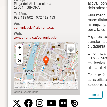
activa i co
Plaça del Vi, 1, 1a planta
17004 - GIRONA
dels primer
Telèfon:
Finalment,
972 419 502 - 972 419 433
masculinita
A/e:
acompanyar 
comunicacio@ajgirona.cat
per a la cur
Web:
Algunes ac
www.girona.cat/comunicacio
transformac
ciutadania.
En el marc 
Can Gibert
col·lectiv
utilitzant e
Pel que fa 
sensibilit
sessions ha
Tornar