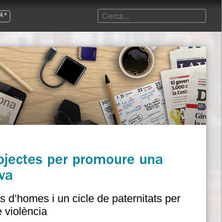
A*
ojectes per promoure una
iva
es d’homes i un cicle de paternitats per
e violència