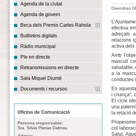
Agenda de la ciutat
Divendres 06
Agenda de govern
L’Ajuntame
Beca dels Premis Carles Rahola
efectiva e
adreçats a
Butlletins digitals
relacions i
activa dels
Ràdio municipal
Amb l’obje
Ple en directe
masculí co
saludable, 
Retransmissions en directe
a la mascul
Sala Miquel Diumé
conductes i
En aquesta m
Documents i recursos
i criança”,
El cicle of
una paterni
la relació d
Oficina de Comunicació
Properamen
Persona responsable:
col·laborac
Sra. Sílvia Planas Dalmau
Salut. Aqu
Adreça: