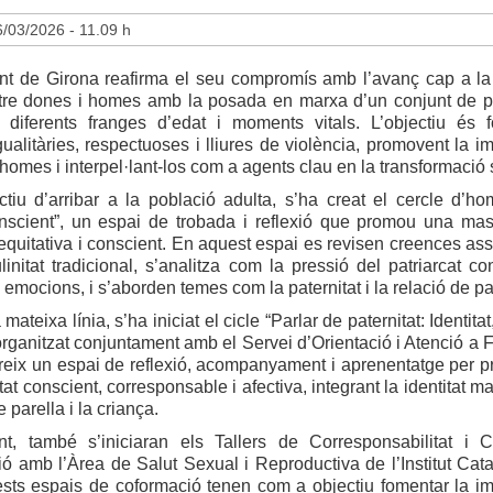
/03/2026 - 11.09 h
nt de Girona reafirma el seu compromís amb l’avanç cap a la 
ntre dones i homes amb la posada en marxa d’un conjunt de p
 diferents franges d’edat i moments vitals. L’objectiu és 
gualitàries, respectuoses i lliures de violència, promovent la i
 homes i interpel·lant-los com a agents clau en la transformació 
ctiu d’arribar a la població adulta, s’ha creat el cercle d’h
nscient”, un espai de trobada i reflexió que promou una masc
equitativa i conscient. En aquest espai es revisen creences as
initat tradicional, s’analitza com la pressió del patriarcat co
 emocions, i s’aborden temes com la paternitat i la relació de pa
ateixa línia, s’ha iniciat el cicle “Parlar de paternitat: Identitat
 organitzat conjuntament amb el Servei d’Orientació i Atenció a 
ereix un espai de reflexió, acompanyament i aprenentatge per 
tat conscient, corresponsable i afectiva, integrant la identitat m
e parella i la criança.
t, també s’iniciaran els Tallers de Corresponsabilitat i 
ió amb l’Àrea de Salut Sexual i Reproductiva de l’Institut Cata
ests espais de coformació tenen com a objectiu fomentar la im