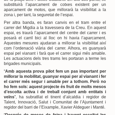
substituirà l’aparcament de cotxes existent per un
aparcament de motos, que millorarà la visibilitat a la
zona i, per tant, la seguretat de l’espai.
Per altra banda, es faran canvis en el tram entre el
carrer del Migdia a la travessera de la Creu. En aquest
espai, es traurà l’aparcament del centre del carrer i es
posarà el carril bici al lloc on hi havia l’aparcament.
Aquestes mesures ajudaran a millorar la visibilitat així
com l’ordenació viària del carrer. Alhora, es guanyarà
espai pel vianant i farà que el carrer sigui més amable.
Les actuacions dels tres trams les portaran a terme les
brigades municipals.
“
Amb aquesta prova pilot fem un pas important per
millorar la mobilitat, guanyar espai per al vianant i fer
el carrer més segur i amable per a tothom. Però no
ho fem sols: aquest projecte és fruit de molts mesos
d’escolta activa i de treball conjunt amb entitats i
veïns
”, ha subratllat el tinent d’alcaldia i regidor de
Talent, Innovació, Salut i Comunitat de l’Ajuntament i
regidor del barri de l’Eixample, Xavier Aldeguer i Manté.
“
Després de mesos de feina i havent escoltat les