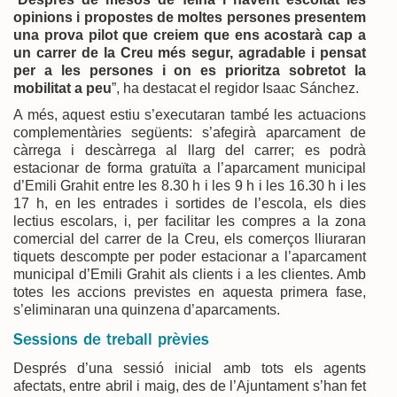
opinions i propostes de moltes persones presentem
una prova pilot que creiem que ens acostarà cap a
un carrer de la Creu més segur, agradable i pensat
per a les persones i on es prioritza sobretot la
mobilitat a peu
”, ha destacat el regidor Isaac Sánchez.
A més, aquest estiu s’executaran també les actuacions
complementàries següents: s’afegirà aparcament de
càrrega i descàrrega al llarg del carrer; es podrà
estacionar de forma gratuïta a l’aparcament municipal
d’Emili Grahit entre les 8.30 h i les 9 h i les 16.30 h i les
17 h, en les entrades i sortides de l’escola, els dies
lectius escolars, i, per facilitar les compres a la zona
comercial del carrer de la Creu, els comerços lliuraran
tiquets descompte per poder estacionar a l’aparcament
municipal d’Emili Grahit als clients i a les clientes. Amb
totes les accions previstes en aquesta primera fase,
s’eliminaran una quinzena d’aparcaments.
Sessions de treball prèvies
Després d’una sessió inicial amb tots els agents
afectats, entre abril i maig, des de l’Ajuntament s’han fet