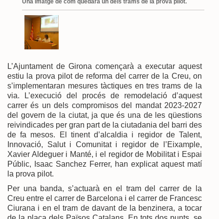
Una imatge de com quedarà un dels trams de la prova pilot.
L’Ajuntament de Girona començarà a executar aquest
estiu la prova pilot de reforma del carrer de la Creu, on
s’implementaran mesures tàctiques en tres trams de la
via. L’execució del procés de remodelació d’aquest
carrer és un dels compromisos del mandat 2023-2027
del govern de la ciutat, ja que és una de les qüestions
reivindicades per gran part de la ciutadania del barri des
de fa mesos. El tinent d’alcaldia i regidor de Talent,
Innovació, Salut i Comunitat i regidor de l’Eixample,
Xavier Aldeguer i Manté, i el regidor de Mobilitat i Espai
Públic, Isaac Sanchez Ferrer, han explicat aquest matí
la prova pilot.
Per una banda, s’actuarà en el tram del carrer de la
Creu entre el carrer de Barcelona i el carrer de Francesc
Ciurana i en el tram de davant de la benzinera, a tocar
de la plaça dels Països Catalans. En tots dos punts, se