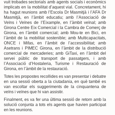
vuit trobades sectorials amb agents socials i econòmics
implicats en la mobilitat d’aquest vial. Concretament, hi
ha hagut reunions amb l’Escola Dr Masmitjà i l’AFA Dr
Masmitjà, en l’àmbit educatiu; amb l’Associació de
Veïns i Veïnes de l’Eixample, en l’àmbit veïnal; amb
Girona Centre Eix Comercial i la Cambra de Comerç de
Girona, en l’àmbit comercial; amb Mou-te en Bici, en
l’àmbit de la mobilitat sostenible; amb Multicapacitats,
ONCE i Mifas, en l’àmbit de l’accessibilitat; amb
Asetrans i PIMEC Girona, en l’àmbit de la distribució
comercial de mercaderies; amb GiTaxi, en l’àmbit del
servei públic de transport de passatgers, i amb
l’Associació d’Hostaleria, Turisme i Restauració de
Girona, en l’àmbit de la restauració.
Totes les propostes recollides es van presentar i debatre
en una sessió oberta a la ciutadania, en què també es
van escoltar els suggeriments de la cinquantena de
veïns i veïnes que hi van assistir.
Finalment, es va fer una última sessió de retorn amb la
solució conjunta a tots els agents que havien participat
en les reunions.