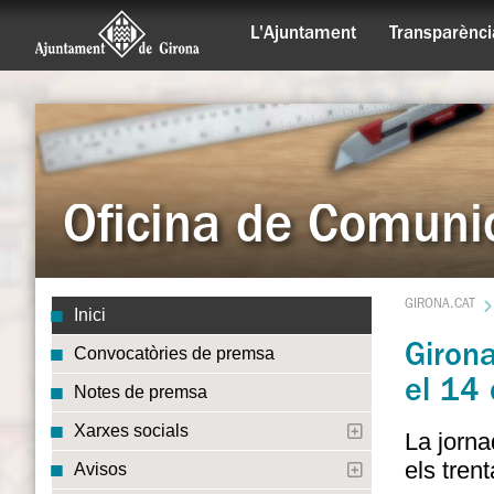
L'Ajuntament
Transparènci
Oficina de Comuni
GIRONA.CAT
Inici
Girona
Convocatòries de premsa
el 14 
Notes de premsa
Xarxes socials
La jorn
els tren
Avisos