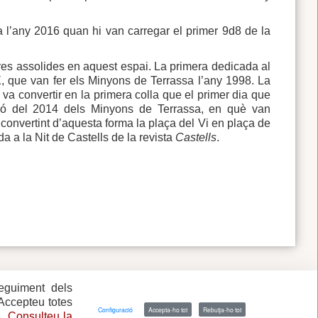
 l’any 2016 quan hi van carregar el primer 9d8 de la
eres assolides en aquest espai. La primera dedicada al
XX, que van fer els Minyons de Terrassa l’any 1998. La
va convertir en la primera colla que el primer dia que
ció del 2014 dels Minyons de Terrassa, en què van
 convertint d’aquesta forma la plaça del Vi en plaça de
a a la Nit de Castells de la revista
Castells
.
seguiment dels
 Accepteu totes
Configuració
Accepta-ho tot
Rebutja-ho tot
s.
Consulteu la