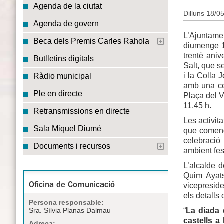
Agenda de la ciutat
Dilluns 18/0
Agenda de govern
L’Ajuntame
Beca dels Premis Carles Rahola
diumenge 14
trentè aniv
Butlletins digitals
Salt, que s
i la Colla 
Ràdio municipal
amb una cer
Ple en directe
Plaça del V
11.45 h.
Retransmissions en directe
Les activit
Sala Miquel Diumé
que començ
celebració
Documents i recursos
ambient fest
L’alcalde d
Quim Ayats
vicepreside
Oficina de Comunicació
els detalls 
Persona responsable:
“
La diada 
Sra. Sílvia Planas Dalmau
castells a
Adreça: