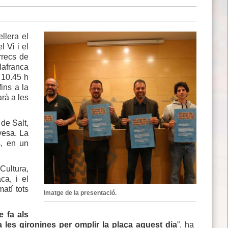
llera el
 Vi i el
rrecs de
ilafranca
 10.45 h
ins a la
rà a les
 de Salt,
vesa. La
s, en un
 Cultura,
ca, i el
atí tots
Imatge de la presentació.
e fa als
i a les gironines per omplir la plaça aquest dia
”, ha