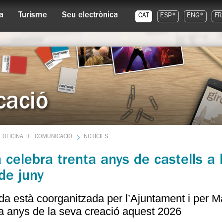
a
Turisme
Seu electrònica
CAT
ESP*
ENG*
FR
cació
OFICINA DE COMUNICACIÓ
NOTÍCIES
 celebra trenta anys de castells a
de juny
ada està coorganitzada per l’Ajuntament i per
ta anys de la seva creació aquest 2026