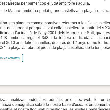
descarregar per primer cop el 3d9 amb folre i agulla.
de Mataró també ha portat grans castells a la plaça i destaca
hi ha tres plaques commemoratives referents a les fites castell
net descarregat per qualsevol colla castellera a partir del s.
cada a l’actuació de l’any 2001 dels Marrecs de Salt, quan es 
 4d8 també carrega el 3d8. I la tercera dedicada a l’actua
 el 3d10 amb folre i manilles, després de 12 anys de no fer-ho,
024 la plaça va rebre el premi de plaça castellera de la temporad
b les activitats
itzat, analitzar tendències, administrar el lloc web, fer un 
eb
formació demogràfica sobre la nostra base d'usuaris en conjunt.
rxes
possible al nostre lloc web o gestioneu les vostres preferèncie