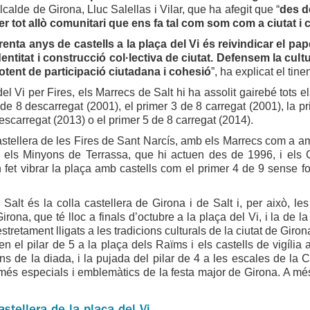
lcalde de Girona, Lluc Salellas i Vilar, que ha afegit que “
des d
per tot allò comunitari que ens fa tal com som com a ciutat i
renta anys de castells a la plaça del Vi és reivindicar el p
dentitat i construcció col·lectiva de ciutat. Defensem la cul
otent de participació ciutadana i cohesió
”, ha explicat el tin
del Vi per Fires, els Marrecs de Salt hi ha assolit gairebé tots e
 de 8 descarregat (2001), el primer 3 de 8 carregat (2001), la p
descarregat (2013) o el primer 5 de 8 carregat (2014).
stellera de les Fires de Sant Narcís, amb els Marrecs com a amf
 els Minyons de Terrassa, que hi actuen des de 1996, i els
fet vibrar la plaça amb castells com el primer 4 de 9 sense fo
Salt és la colla castellera de Girona i de Salt i, per això, l
irona, que té lloc a finals d’octubre a la plaça del Vi, i la de l
estretament lligats a les tradicions culturals de la ciutat de Gir
en el pilar de 5 a la plaça dels Raïms i els castells de vigília 
s de la diada, i la pujada del pilar de 4 a les escales de la C
més especials i emblemàtics de la festa major de Girona. A mé