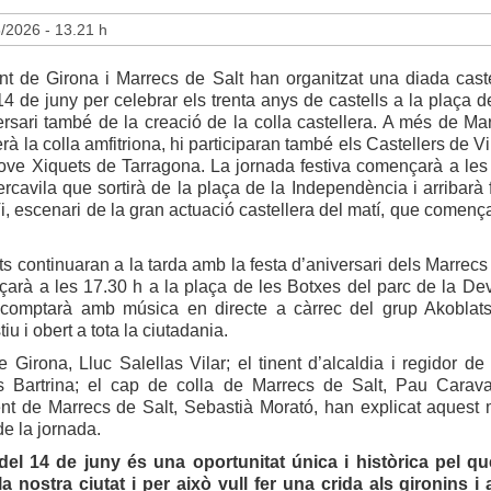
5/2026 - 13.21 h
nt de Girona i Marrecs de Salt han organitzat una diada caste
 de juny per celebrar els trenta anys de castells a la plaça del
ersari també de la creació de la colla castellera. A més de Ma
erà la colla amfitriona, hi participaran també els Castellers de V
Jove Xiquets de Tarragona. La jornada festiva començarà a les
cavila que sortirà de la plaça de la Independència i arribarà f
i, escenari de la gran actuació castellera del matí, que comença
ats continuaran a la tarda amb la festa d’aniversari dels Marrecs
arà a les 17.30 h a la plaça de les Botxes del parc de la De
 comptarà amb música en directe a càrrec del grup Akoblat
iu i obert a tota la ciutadania.
e Girona, Lluc Salellas Vilar; el tinent d’alcaldia i regidor de
 Bartrina; el cap de colla de Marrecs de Salt, Pau Carava
nt de Marrecs de Salt, Sebastià Morató, han explicat aquest m
de la jornada.
del 14 de juny és una oportunitat única i històrica pel qu
 la nostra ciutat i per això vull fer una crida als gironins 