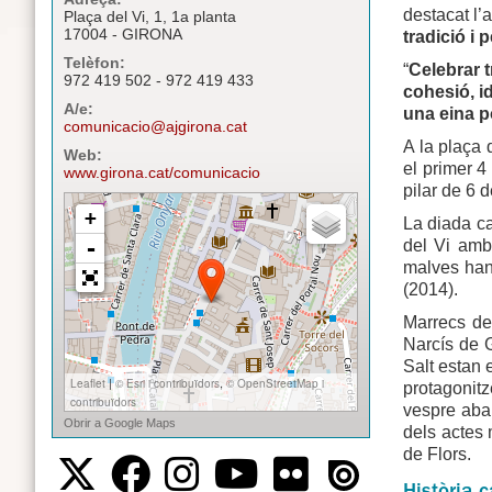
destacat l’a
Plaça del Vi, 1, 1a planta
17004 - GIRONA
tradició i 
Telèfon:
“
Celebrar t
972 419 502 - 972 419 433
cohesió, i
A/e:
una eina p
comunicacio@ajgirona.cat
A la plaça 
Web:
el primer 4
www.girona.cat/comunicacio
pilar de 6 
La diada ca
del Vi amb
malves han 
(2014).
Marrecs de 
Narcís de G
Salt estan 
protagonitz
vespre aban
dels actes 
de Flors.