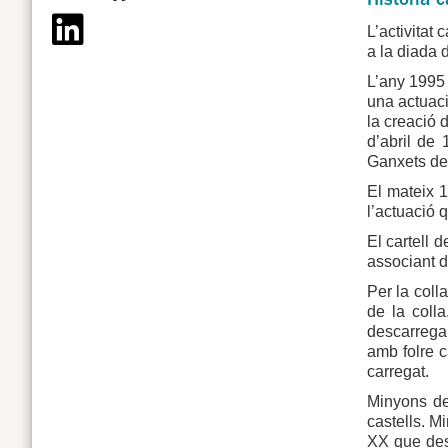
Història c
L’activitat
a la diada 
L’any 1995 
una actuaci
la creació 
d’abril de
Ganxets de
El mateix 1
l’actuació 
El cartell 
associant d
Per la coll
de la coll
descarregar
amb folre c
carregat.
Minyons de 
castells. M
XX que desc