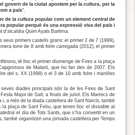
el govern de la ciutat apostem per la cultura, per la
 com a país
”.
aper de la cultura popular com un element central de
tura popular perquè és una expressió viva del país i
ent d’alcaldia Quim Ayats Bartrina.
ls seus primers castells grans: el primer 2 de 7 (1999),
rimera torre de 8 amb folre carregada (2012), el primer
itrions, té lloc el primer diumenge de Fires a la plaça
 Capgrossos de Mataró, que ho fan des de 2007. Els
lre del s. XX (1998) o el 3 de 10 amb folre i manilles
es seves diades principals són la de les Fires de Sant
a Festa Major de Salt, a finals de juliol. Els Marrecs de
ona i, a més de la diada castellera de Sant Narcís, també
a la plaça de Sant Feliu, que tenen lloc el dissabte al
atedral el dia de Tots Sants, que s’ha convertit en un
s, també organitzen una jornada castellera per Temps