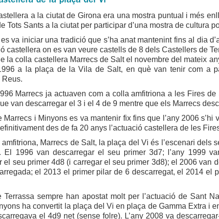
astellera de la plaça del Vi
 castellera a la ciutat de Girona era una mostra puntual i més en
de Tots Sants a la ciutat per participar d’una mostra de cultura po
es va iniciar una tradició que s’ha anat mantenint fins al dia d’
ó castellera on es van veure castells de 8 dels Castellers de Te
de la colla castellera Marrecs de Salt el novembre del mateix an
 1996 a la plaça de la Vila de Salt, en què van tenir com a p
 Reus.
996 Marrecs ja actuaven com a colla amfitriona a les Fires de
que van descarregar el 3 i el 4 de 9 mentre que els Marrecs desca
de Marrecs i Minyons es va mantenir fix fins que l’any 2006 s’h
efinitivament des de fa 20 anys l’actuació castellera de les Fire
a amfitriona, Marrecs de Salt, la plaça del Vi és l’escenari dels 
a. El 1996 van descarregar el seu primer 3d7; l’any 1999 va
 el seu primer 4d8 (i carregar el seu primer 3d8); el 2006 van d
arregada; el 2013 el primer pilar de 6 descarregat, el 2014 el 
Terrassa sempre han apostat molt per l’actuació de Sant Narcí
inyons ha convertit la plaça del Vi en plaça de Gamma Extra i en
arregava el 4d9 net (sense folre). L’any 2008 va descarregar-hi