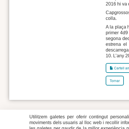
2016 hi va 
Capgrossos 
colla.
A la plaça 
primer 4d9 
segona dedi
estrena el
descarregar
10. L’any 2
Cartell am
Tornar
Utilitzem galetes per oferir contingut personal
Plaça del Vi, 1
Contacte
17004 GIRONA
Mapa del w
moviments dels usuaris al lloc web i recollir in
Tel. 972 419 010
Mapa de xa
les galetes per gaudir de la millor experiència 
Avís legal