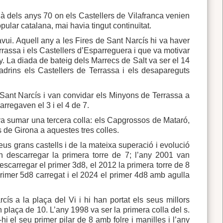
llà dels anys 70 on els Castellers de Vilafranca venien
pular catalana, mai havia tingut continuïtat.
avui. Aquell any a les Fires de Sant Narcís hi va haver
rrassa i els Castellers d’Esparreguera i que va motivar
y. La diada de bateig dels Marrecs de Salt va ser el 14
adrins els Castellers de Terrassa i els desapareguts
 Sant Narcís i van convidar els Minyons de Terrassa a
rregaven el 3 i el 4 de 7.
i va sumar una tercera colla: els Capgrossos de Mataró,
s de Girona a aquestes tres colles.
seus grans castells i de la mateixa superació i evolució
n descarregar la primera torre de 7; l’any 2001 van
escarregar el primer 3d8, el 2012 la primera torre de 8
primer 5d8 carregat i el 2024 el primer 4d8 amb agulla
s a la plaça del Vi i hi han portat els seus millors
 plaça de 10. L’any 1998 va ser la primera colla del s.
 el seu primer pilar de 8 amb folre i manilles i l’any