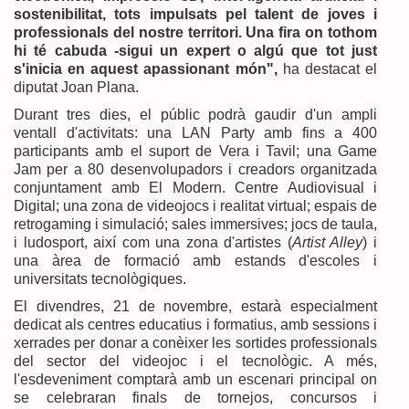
sostenibilitat, tots impulsats pel talent de joves i
professionals del nostre territori. Una fira on tothom
hi té cabuda -sigui un expert o algú que tot just
s'inicia en aquest apassionant món",
ha destacat el
diputat Joan Plana.
Durant tres dies, el públic podrà gaudir d'un ampli
ventall d'activitats: una LAN Party amb fins a 400
participants amb el suport de Vera i Tavil; una Game
Jam per a 80 desenvolupadors i creadors organitzada
conjuntament amb El Modern. Centre Audiovisual i
Digital; una zona de videojocs i realitat virtual; espais de
retrogaming i simulació; sales immersives; jocs de taula,
i ludosport, així com una zona d'artistes (
Artist Alley
) i
una àrea de formació amb estands d'escoles i
universitats tecnològiques.
El divendres, 21 de novembre, estarà especialment
dedicat als centres educatius i formatius, amb sessions i
xerrades per donar a conèixer les sortides professionals
del sector del videojoc i el tecnològic. A més,
l'esdeveniment comptarà amb un escenari principal on
se celebraran finals de tornejos, concursos i