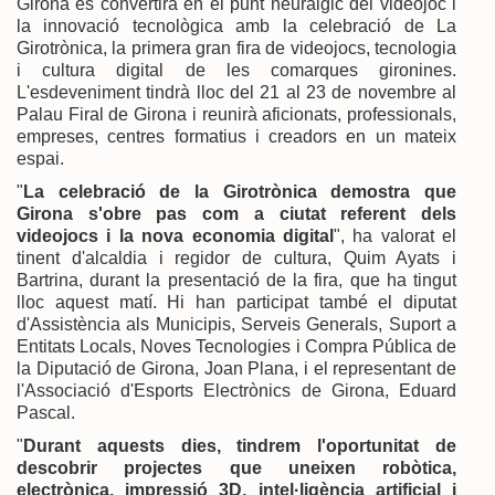
Girona es convertirà en el punt neuràlgic del videojoc i
la innovació tecnològica amb la celebració de La
Girotrònica, la primera gran fira de videojocs, tecnologia
i cultura digital de les comarques gironines.
L'esdeveniment tindrà lloc del 21 al 23 de novembre al
Palau Firal de Girona i reunirà aficionats, professionals,
empreses, centres formatius i creadors en un mateix
espai.
"
La celebració de la Girotrònica demostra que
Girona s'obre pas com a ciutat referent dels
videojocs i la nova economia digital
", ha valorat el
tinent d'alcaldia i regidor de cultura, Quim Ayats i
Bartrina, durant la presentació de la fira, que ha tingut
lloc aquest matí. Hi han participat també el diputat
d'Assistència als Municipis, Serveis Generals, Suport a
Entitats Locals, Noves Tecnologies i Compra Pública de
la Diputació de Girona, Joan Plana, i el representant de
l'Associació d'Esports Electrònics de Girona, Eduard
Pascal.
"
Durant aquests dies, tindrem l'oportunitat de
descobrir projectes que uneixen robòtica,
electrònica, impressió 3D, intel·ligència artificial i