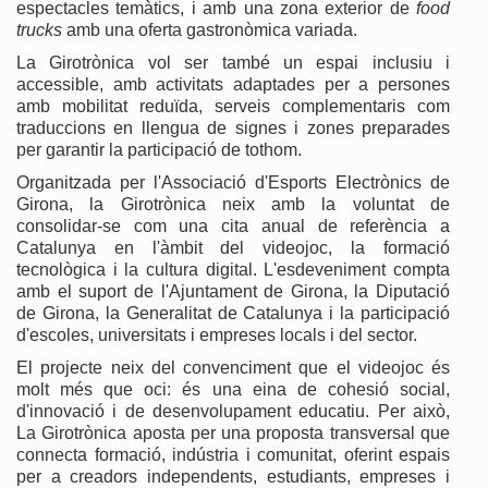
espectacles temàtics, i amb una zona exterior de
food
trucks
amb una oferta gastronòmica variada.
La Girotrònica vol ser també un espai inclusiu i
accessible, amb activitats adaptades per a persones
amb mobilitat reduïda, serveis complementaris com
traduccions en llengua de signes i zones preparades
per garantir la participació de tothom.
Organitzada per l'Associació d'Esports Electrònics de
Girona, la Girotrònica neix amb la voluntat de
consolidar-se com una cita anual de referència a
Catalunya en l'àmbit del videojoc, la formació
tecnològica i la cultura digital. L'esdeveniment compta
amb el suport de l'Ajuntament de Girona, la Diputació
de Girona, la Generalitat de Catalunya i la participació
d'escoles, universitats i empreses locals i del sector.
El projecte neix del convenciment que el videojoc és
molt més que oci: és una eina de cohesió social,
d'innovació i de desenvolupament educatiu. Per això,
La Girotrònica aposta per una proposta transversal que
connecta formació, indústria i comunitat, oferint espais
per a creadors independents, estudiants, empreses i