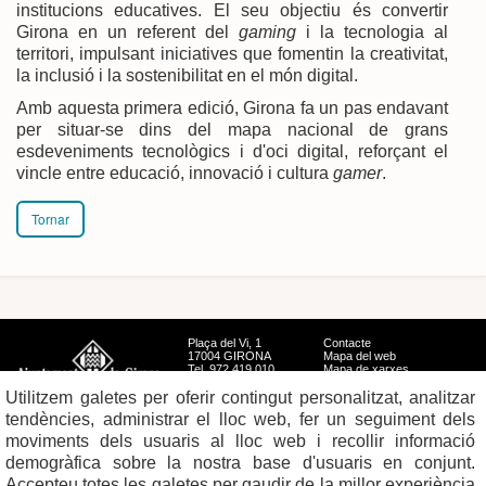
institucions educatives. El seu objectiu és convertir
Girona en un referent del
gaming
i la tecnologia al
territori, impulsant iniciatives que fomentin la creativitat,
la inclusió i la sostenibilitat en el món digital.
Amb aquesta primera edició, Girona fa un pas endavant
per situar-se dins del mapa nacional de grans
esdeveniments tecnològics i d'oci digital, reforçant el
vincle entre educació, innovació i cultura
gamer
.
Tornar
Plaça del Vi, 1
Contacte
17004 GIRONA
Mapa del web
Tel. 972 419 010
Mapa de xarxes
Avís legal
Utilitzem galetes per oferir contingut personalitzat, analitzar
tendències, administrar el lloc web, fer un seguiment dels
moviments dels usuaris al lloc web i recollir informació
demogràfica sobre la nostra base d'usuaris en conjunt.
Accepteu totes les galetes per gaudir de la millor experiència