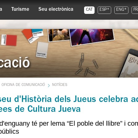
a
Turisme
Seu electrònica
CAT
ESP*
ENG*
FR
cació
OFICINA DE COMUNICACIÓ
NOTÍCIES
eu d'Història dels Jueus celebra 
ees de Cultura Jueva
 d'enguany té per lema “El poble del llibre” i co
públics