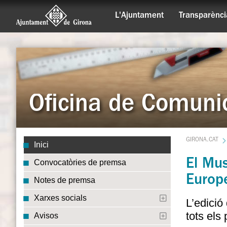
L'Ajuntament
Transparènci
Oficina de Comuni
GIRONA.CAT
Inici
El Mus
Convocatòries de premsa
Europ
Notes de premsa
Xarxes socials
L’edició
tots els 
Avisos