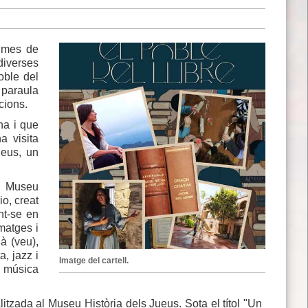
t mes de
iverses
oble del
 paraula
cions.
na i que
a visita
ueus, un
al Museu
io, creat
nt-se en
imatges i
à (veu),
, jazz i
Imatge del cartell.
a música
litzada al Museu Història dels Jueus. Sota el títol "Un