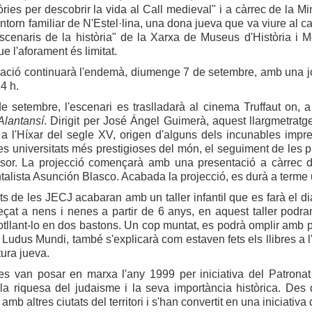
òries per descobrir la vida al Call medieval" i a càrrec de la M
'entorn familiar de N'Estel·lina, una dona jueva que va viure al c
Escenaris de la història" de la Xarxa de Museus d'Història i
ue l'aforament és limitat.
ació continuarà l'endemà, diumenge 7 de setembre, amb una jo
4 h.
e setembre, l'escenari es traslladarà al cinema Truffaut on, 
Alantansí
. Dirigit per José Ángel Guimerà, aquest llargmetrat
 a l'Híxar del segle XV, origen d'alguns dels incunables impr
les universitats més prestigioses del món, el seguiment de les pi
sor. La projecció començarà amb una presentació a càrrec de
alista Asunción Blasco. Acabada la projecció, es durà a terme un
ats de les JECJ acabaran amb un taller infantil que es farà el d
çat a nens i nenes a partir de 6 anys, en aquest taller podran 
otllant-lo en dos bastons. Un cop muntat, es podrà omplir amb pa
 Ludus Mundi, també s'explicarà com estaven fets els llibres a l'a
tura jueva.
s van posar en marxa l'any 1999 per iniciativa del Patronat 
i la riquesa del judaisme i la seva importància històrica. De
mb altres ciutats del territori i s'han convertit en una iniciativa