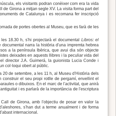
inúscula, els visitants podran conèixer com era la vida
all de Girona a mitjan segle XV. La visita forma part del
 Monuments de Catalunya i es recomana fer inscripció
rnada de portes obertes al Museu, que es farà de les
a les 18.30 h, s'hi projectarà el documental
Libros: el
ge documental narra la història d'una impremta hebrea
esos a la península Ibèrica, que avui dia són objecte
stes deixades en aquests llibres i la peculiar vida del
l director J.A. Guimerá, la guionista Lucia Conde i
 col·loqui obert al públic.
ia 20 de setembre, a les 11 h, al Museu d'Història dels
construir el seu propi rotlle de pergamí, envellint el
raules o dibuixos. En el marc de l'activitat, que anirà
ntiguitat i es parlarà de la importància de l'escriptura
Call de Girona, amb l'objectiu de posar en valor la
s d'aleshores, s'han dut a terme anualment i de forma
 d'abast internacional.