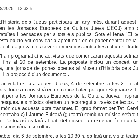
9/2025 - 12.32 h
'Història dels Jueus participarà un any més, durant aques
 en les Jornades Europees de Cultura Jueva (JECJ) amb d
gratuïtes i pensades per a tots els públics. Sota el lema "El p
uesta edició vol convidar a aprofundir en el paper central de la
la cultura jueva i les seves connexions amb altres cultures i tradi
s'han programat cinc activitats que començaran aquesta setma
an fins al 20 de setembre. La proposta inclou un concert, un
ada, una jornada de portes obertes al Museu d'Història dels J
til i la projecció d'un documental.
 activitat es farà aquest dijous, 4 de setembre, a les 21 h, 
dels Jueus i consistirà en un concert ofert pel grup Sepharazz Tr
nt per a les Jornades Europees de la Cultura Jueva. Inspira
Cresques, els músics oferiran un recorregut a través de textos, 
 món que aquesta obra transmet. El grup format per Tati Cervi
(contrabaix) i Jaume Fulcarà (guitarra) combina música sefardita
i l'actuació es farà al pati del museu, un escenari íntim on l
 la memòria i la cultura.
abte, dia 6 de setembre, a les 10.30 h, es farà una visita teatra