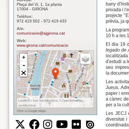
bany d'hist
Plaça del Vi, 1, 1a planta
17004 - GIRONA
privada i l
projecte "
Telèfon:
prèvia, ja q
972 419 502 - 972 419 433
A/e:
La program
comunicacio@ajgirona.cat
10 h a les 1
Web:
El dia 19 d
www.girona.cat/comunicacio
legado de 
localitzada
d'estudi a 
seu impres
la document
Les activit
Jueus. Adre
paper i enr
a càrrec de
per a la cul
Les JECJ e
diversitat 
coordinada a