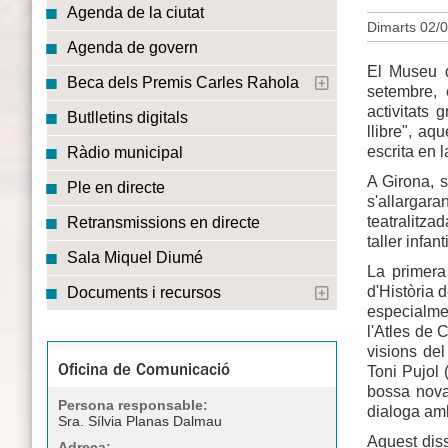
Agenda de la ciutat
Dimarts 02/0
Agenda de govern
El Museu d
Beca dels Premis Carles Rahola
setembre,
activitats 
Butlletins digitals
llibre", aq
escrita en 
Ràdio municipal
A Girona, 
Ple en directe
s'allargar
teatralitz
Retransmissions en directe
taller infan
Sala Miquel Diumé
La primera
d'Història 
Documents i recursos
especialme
l'Atles de 
visions del
Toni Pujol 
Oficina de Comunicació
bossa nova 
Persona responsable:
dialoga amb
Sra. Sílvia Planas Dalmau
Aquest diss
Adreça: