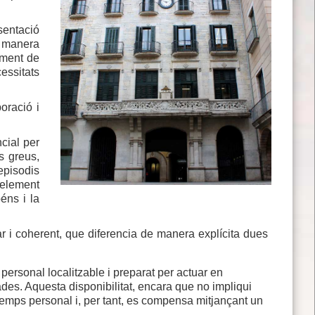
esentació
 manera
ament de
essitats
oració i
cial per
s greus,
episodis
element
éns i la
ar i coherent, que diferencia de manera explícita dues
 personal localitzable i preparat per actuar en
es. Aquesta disponibilitat, encara que no impliqui
 temps personal i, per tant, es compensa mitjançant un