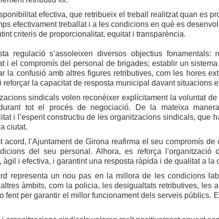
sponibilitat efectiva, que retribueix el treball realitzat quan e
mps efectivament treballat i a les condicions en què es desenvolup
tint criteris de proporcionalitat, equitat i transparència.
a regulació s’assoleixen diversos objectius fonamentals: re
tat i el compromís del personal de brigades; establir un sistema 
tar la confusió amb altres figures retributives, com les hores ext
 i reforçar la capacitat de resposta municipal davant situacions e
zacions sindicals volen reconèixer explícitament la voluntat de
durant tot el procés de negociació. De la mateixa manera,
tat i l’esperit constructiu de les organitzacions sindicals, que ha
a ciutat.
acord, l’Ajuntament de Girona reafirma el seu compromís de co
dicions del seu personal. Alhora, es reforça l’organització 
 àgil i efectiva, i garantint una resposta ràpida i de qualitat a 
rd representa un nou pas en la millora de les condicions lab
 altres àmbits, com la policia, les desigualtats retributives, les
o fent per garantir el millor funcionament dels serveis públics. 