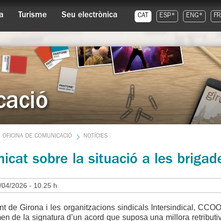
a
Turisme
Seu electrònica
CAT
ESP*
ENG*
FR
cació
OFICINA DE COMUNICACIÓ
NOTÍCIES
cat sobre la situació a les brigad
/04/2026 - 10.25 h
t de Girona i les organitzacions sindicals Intersindical, CCOO
n de la signatura d’un acord que suposa una millora retributiv