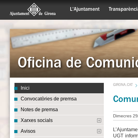
L'Ajuntament
Transparènci
Oficina de Comuni
GIRONA.CAT
Inici
Comuni
Convocatòries de premsa
Notes de premsa
Dimecres 29
Xarxes socials
L’Ajuntamen
Avisos
UGT informe