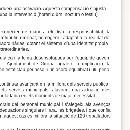
s produeix una activació. Aquesta compensació s’ajusta
a la intervenció (horari diürn, nocturn o festiu),
conèixer de manera efectiva la responsabilitat, la
retributiu ordenat, homogeni i adaptat a la realitat del
raordinàries, dotant el sistema d’una identitat pròpia i
xtraordinàries.
 diàleg i la feina desenvolupada per l’equip de govern
 l’Ajuntament de Girona agraeix la implicació, la
n estat clau per assolir un acord equilibrat i útil per al
ntinuar avançant en la millora dels serveis públics i
dels serveis municipals, afavorint una actuació més
la ciutadania en els moments de major necessitat.
orals del personal municipal i s’afegeix als avenços
 adequacions singulars i, ara, les brigades, i que confia
En aquest cas es millora la situació de 120 treballadors