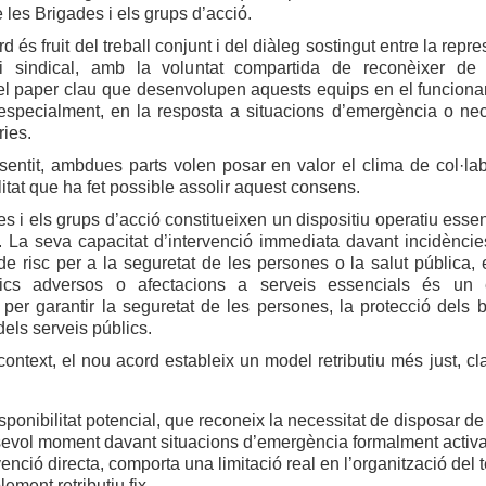
 les Brigades i els grups d’acció.
 és fruit del treball conjunt i del diàleg sostingut entre la repr
 i sindical, amb la voluntat compartida de reconèixer de
l paper clau que desenvolupen aquests equips en el funcion
, especialment, en la resposta a situacions d’emergència o nec
ries.
entit, ambdues parts volen posar en valor el clima de col·lab
itat que ha fet possible assolir aquest consens.
s i els grups d’acció constitueixen un dispositiu operatiu essen
. La seva capacitat d’intervenció immediata davant incidèncie
de risc per a la seguretat de les persones o la salut pública, 
gics adversos o afectacions a serveis essencials és un 
per garantir la seguretat de les persones, la protecció dels b
dels serveis públics.
ontext, el nou acord estableix un model retributiu més just, cl
sponibilitat potencial, que reconeix la necessitat de disposar de
evol moment davant situacions d’emergència formalment activad
venció directa, comporta una limitació real en l’organització del
ement retributiu fix.