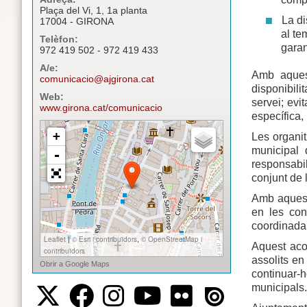
Plaça del Vi, 1, 1a planta
La di
17004 - GIRONA
al te
Telèfon:
garan
972 419 502 - 972 419 433
A/e:
Amb aquest
comunicacio@ajgirona.cat
disponibili
Web:
servei; evi
www.girona.cat/comunicacio
específica,
Les organit
municipal 
responsabili
conjunt de l
Amb aquest 
en les con
coordinada,
Aquest aco
assolits en
continuar-h
municipals.