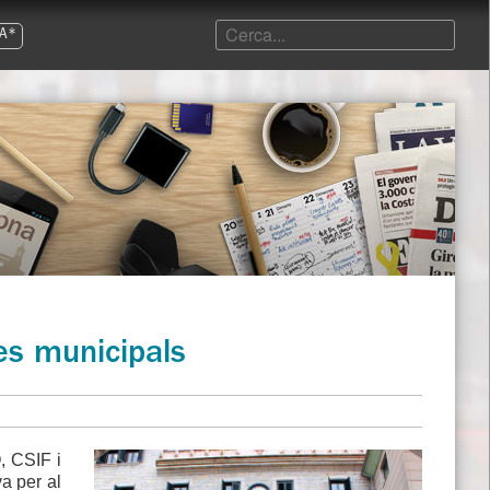
A*
es municipals
, CSIF i
a per al