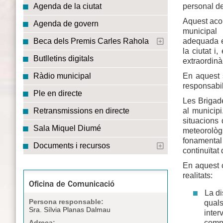
personal de
Agenda de la ciutat
Aquest acord
Agenda de govern
municipal
adequada e
Beca dels Premis Carles Rahola
la ciutat i
Butlletins digitals
extraordinà
En aquest s
Ràdio municipal
responsabil
Ple en directe
Les Brigade
al municipi
Retransmissions en directe
situacions 
Sala Miquel Diumé
meteorolò
fonamental 
Documents i recursos
continuïtat 
En aquest c
realitats:
Oficina de Comunicació
La di
Persona responsable:
quals
Sra. Sílvia Planas Dalmau
inter
compl
Adreça: