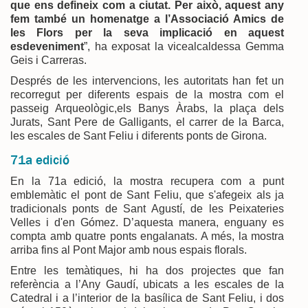
que ens defineix com a ciutat. Per això, aquest any
fem també un homenatge a l’Associació Amics de
les Flors per la seva implicació en aquest
esdeveniment
”, ha exposat la vicealcaldessa Gemma
Geis i Carreras.
Després de les intervencions, les autoritats han fet un
recorregut per diferents espais de la mostra com el
passeig Arqueològic,els Banys Àrabs, la plaça dels
Jurats, Sant Pere de Galligants, el carrer de la Barca,
les escales de Sant Feliu i diferents ponts de Girona.
71a edició
En la 71a edició, la mostra recupera com a punt
emblemàtic el pont de Sant Feliu, que s'afegeix als ja
tradicionals ponts de Sant Agustí, de les Peixateries
Velles i d'en Gómez. D’aquesta manera, enguany es
compta amb quatre ponts engalanats. A més, la mostra
arriba fins al Pont Major amb nous espais florals.
Entre les temàtiques, hi ha dos projectes que fan
referència a l’Any Gaudí, ubicats a les escales de la
Catedral i a l’interior de la basílica de Sant Feliu, i dos