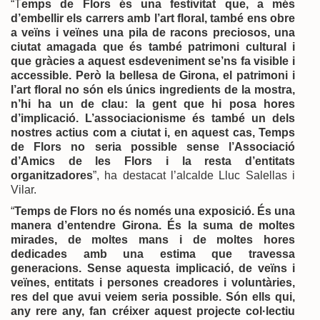
“T
emps de Flors és una festivitat que, a més
d’embellir els carrers amb l’art floral, també ens obre
a veïns i veïnes una pila de racons preciosos, una
ciutat amagada que és també patrimoni cultural i
que gràcies a aquest esdeveniment se’ns fa visible i
accessible. Però la bellesa de Girona, el patrimoni i
l’art floral no són els únics ingredients de la mostra,
n’hi ha un de clau: la gent que hi posa hores
d’implicació. L’associacionisme és també un dels
nostres actius com a ciutat i, en aquest cas, Temps
de Flors no seria possible sense l’Associació
d’Amics de les Flors i la resta d’entitats
organitzadores
”, ha destacat l’alcalde Lluc Salellas i
Vilar.
“
Temps de Flors no és només una exposició. És una
manera d’entendre Girona. És la suma de moltes
mirades, de moltes mans i de moltes hores
dedicades amb una estima que travessa
generacions. Sense aquesta implicació, de veïns i
veïnes, entitats i persones creadores i voluntàries,
res del que avui veiem seria possible. Són ells qui,
any rere any, fan créixer aquest projecte col·lectiu