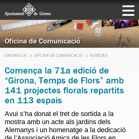
Oficina de Comunicació
GIRONA.CAT
OFICINA DE COMUNICACIÓ
NOTÍCIES
Comença la 71a edició de
“Girona, Temps de Flors” amb
141 projectes florals repartits
en 113 espais
Avui s’ha donat el tret de sortida a la
mostra amb un acte als jardins dels
Alemanys i un homenatge a la dedicació
de l’Associació Amics de les Flors en