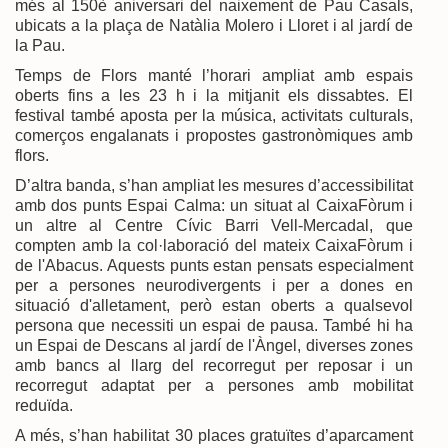
més al 150è aniversari del naixement de Pau Casals,
ubicats a la plaça de Natàlia Molero i Lloret i al jardí de
la Pau.
Temps de Flors manté l’horari ampliat amb espais
oberts fins a les 23 h i la mitjanit els dissabtes. El
festival també aposta per la música, activitats culturals,
comerços engalanats i propostes gastronòmiques amb
flors.
D’altra banda, s’han ampliat les mesures d’accessibilitat
amb dos punts Espai Calma: un situat al CaixaFòrum i
un altre al Centre Cívic Barri Vell-Mercadal, que
compten amb la col·laboració del mateix CaixaFòrum i
de l'Abacus. Aquests punts estan pensats especialment
per a persones neurodivergents i per a dones en
situació d'alletament, però estan oberts a qualsevol
persona que necessiti un espai de pausa. També hi ha
un Espai de Descans al jardí de l'Àngel, diverses zones
amb bancs al llarg del recorregut per reposar i un
recorregut adaptat per a persones amb mobilitat
reduïda.
A més, s’han habilitat 30 places gratuïtes d’aparcament