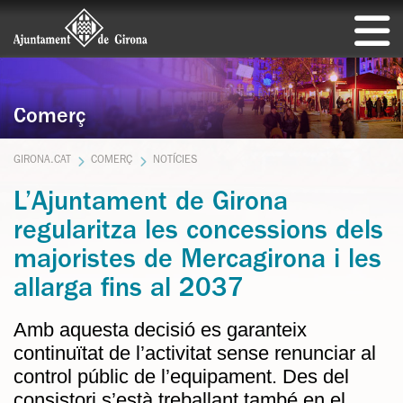
Comerç
GIRONA.CAT
COMERÇ
NOTÍCIES
L’Ajuntament de Girona
regularitza les concessions dels
majoristes de Mercagirona i les
allarga fins al 2037
Amb aquesta decisió es garanteix
continuïtat de l’activitat sense renunciar al
control públic de l’equipament. Des del
consistori s’està treballant també en el