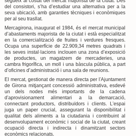
segueix al costat del mercat majorista de la ciutat. Des
del consistori, s’ha d’estudiar una alternativa per a la
seva ubicació, amb garanties tècniques i econòmiques
per al seu trasllat.
Mercagirona, inaugurat el 1984, és el mercat municipal
d’abastaments majorista de la ciutat i està especialitzat
en la comercialització de fruites i verdures fresques.
Ocupa una superfície de 22.909,34 metres quadrats i
les seves instal·lacions inclouen una zona d’exposició
de productes, un magatzem de mercaderies, una
cambra frigorífica, un moll i una bàscula pública, a part
d’oficines d’administració i una sala de reunions.
El mercat, gestionat de manera directa per l'Ajuntament
de Girona mitjançant concessió administrativa, esdevé
un dels nodes més importants de la cadena
d'aprovisionament alimentari a la demarcació,
connectant productors, distribuïdors i clients. L'espai
juga un paper crucial, assegurant la disponibilitat i
qualitat dels aliments a la ciutadania i contribuint al
desenvolupament econòmic i social de la ciutat, creant
ocupació directa i indirecta i dinamitzant sectors
econòmics relacionats.