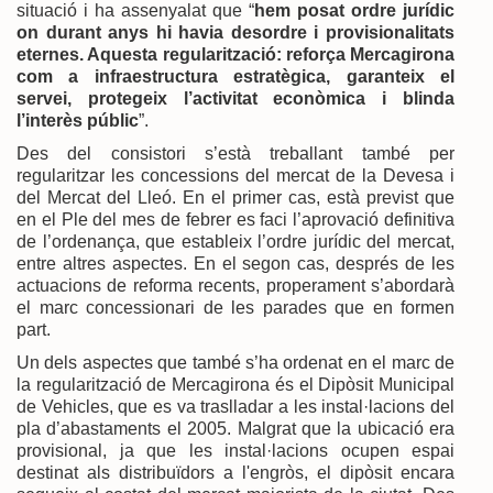
situació i ha assenyalat que “
hem posat ordre jurídic
on durant anys hi havia desordre i provisionalitats
eternes. Aquesta regularització: reforça Mercagirona
com a infraestructura estratègica, garanteix el
servei, protegeix l’activitat econòmica i blinda
l’interès públic
”.
Des del consistori s’està treballant també per
regularitzar les concessions del mercat de la Devesa i
del Mercat del Lleó. En el primer cas, està previst que
en el Ple del mes de febrer es faci l’aprovació definitiva
de l’ordenança, que estableix l’ordre jurídic del mercat,
entre altres aspectes. En el segon cas, després de les
actuacions de reforma recents, properament s’abordarà
el marc concessionari de les parades que en formen
part.
Un dels aspectes que també s’ha ordenat en el marc de
la regularització de Mercagirona és el Dipòsit Municipal
de Vehicles, que es va traslladar a les instal·lacions del
pla d’abastaments el 2005. Malgrat que la ubicació era
provisional, ja que les instal·lacions ocupen espai
destinat als distribuïdors a l'engròs, el dipòsit encara